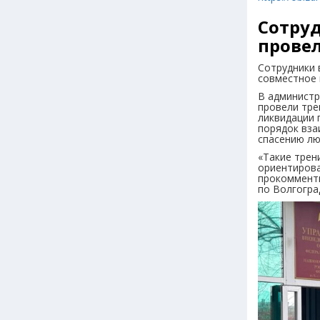
Сотру
прове
Сотрудники 
совместное 
В администр
провели тре
ликвидации 
порядок вза
спасению лю
«Такие трен
ориентирова
прокомменти
по Волгогра