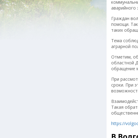
коммунальны
аварийного 
Граждан вол
помощи. Так
таких обращ
Тема соблюд
аграрной по
Отметим, об
областной Д
обращение м
При рассмот
сроки. При 
возможность
Взаимодейст
Такая обрат
общественны
https://volg
В Волг