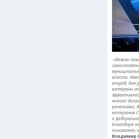
«Важно помн
самостоятел
муниципальн
власти. Име
вперед, для
ветераны сп
эффективнос
многое дела
ранениями, 
ветеранов С
о федеральн
благодаря и
понимают, ч
Владимир 