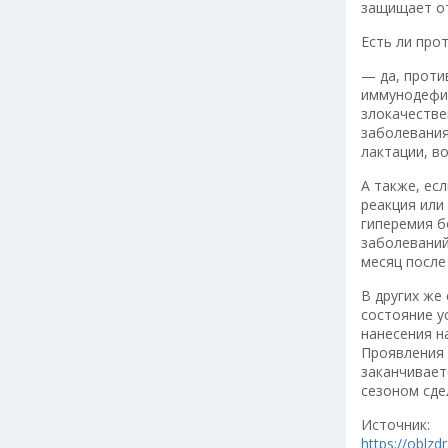
защищает от
Есть ли про
— да, проти
иммунодефиц
злокачестве
заболевания
лактации, во
А также, ес
реакция или
гиперемия б
заболеваний
месяц после
В других же
состояние у
нанесения н
Проявления 
заканчивает
сезоном сде
Источник:
https://oblzd