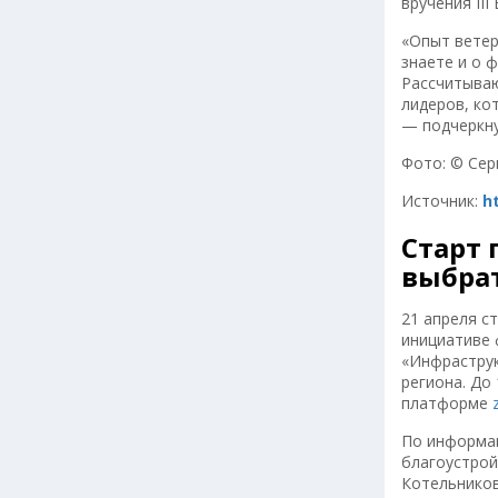
вручения II
«Опыт ветер
знаете и о 
Рассчитываю
лидеров, ко
— подчеркну
Фото: © Сер
Источник:
h
Старт 
выбрат
21 апреля с
инициативе
«Инфраструк
региона. До
платформе
По информац
благоустрой
Котельников