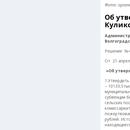
Фото: орган
Об ут
Кулико
Администр
Волгоград
Решение №4
От 21 апрел
«Об утверж
1.Утвердить
– 10133,5ты
муниципальн
субвенции б
сельских по
комиссариат
пожертвован
рублей. Ист
находящиеся