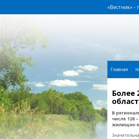
«Вестник» -
Главная
Н
Более 
област
В регионал
числе 126 
жилищно-к
Значительна