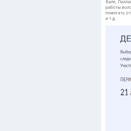
Вале, Палла
работы воло
помогать от
и т.д.