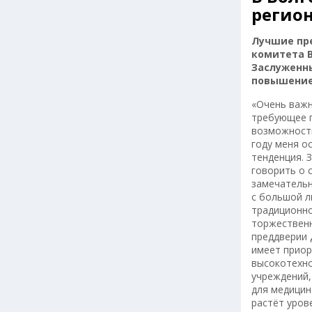
регион
Лучшие пр
комитета В
Заслуженны
повышение
«Очень важн
требующее п
возможность
году меня о
тенденция. 
говорить о 
замечательн
с большой л
традиционно
торжественн
преддверии 
имеет приор
высокотехно
учреждений,
для медицин
растёт уров