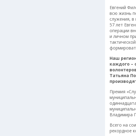
Евгений Фил
всю жизнь п
служения, в
57 лет Евге
операции вн
и личном пр
тактической
формировать
Наш регион
каждого – 
волонтеро
Татьяна По
производя
Премия «Слу
муниципальн
одиннадцата
муниципальн
Владимира П
Всего на со
рекордное к