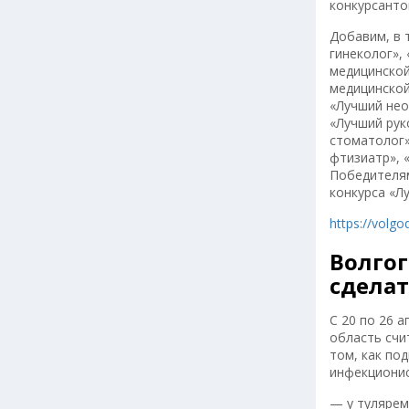
конкурсанто
Добавим, в 
гинеколог»,
медицинской
медицинской
«Лучший нео
«Лучший рук
стоматолог»
фтизиатр», 
Победителям
конкурса «Лу
https://volg
Волгог
сделат
С 20 по 26 
область счи
том, как по
инфекциони
— у тулярем