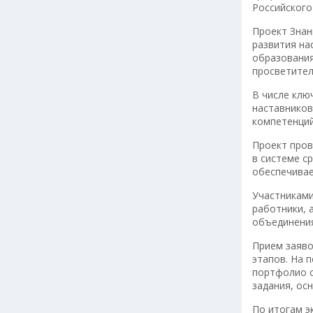
Российского
Проект Знан
развития на
образования
просветител
В числе клю
наставников
компетенций
Проект пров
в системе с
обеспечивае
Участниками
работники, 
объединени
Прием заяво
этапов. На 
портфолио с
задания, ос
По итогам э