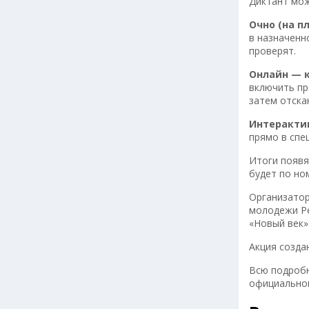
Диктант мож
Очно (на п
в назначенн
проверят.
Онлайн — 
включить пр
затем отска
Интеракти
прямо в спе
Итоги появя
будет по но
Организатор
молодежи Ре
«Новый век»
Акция создан
Всю подробн
официальном 