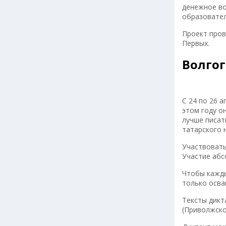
денежное во
образовател
Проект пров
Первых.
Волгог
С 24 по 26 
этом году о
лучше писат
татарского 
Участвовать
Участие абс
Чтобы кажды
только осва
Тексты дикт
(Приволжско