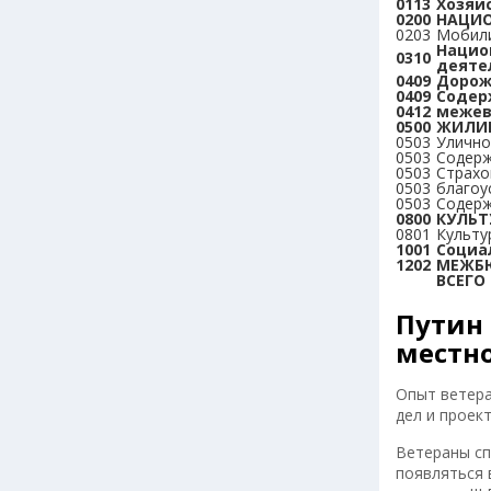
0113
Хозяй
0200
НАЦИО
0203
Мобили
Нацио
0310
деяте
0409
Дорож
0409
Содер
0412
межев
0500
ЖИЛИ
0503
Улично
0503
Содерж
0503
Страхо
0503
благоу
0503
Содерж
0800
КУЛЬТ
0801
Культу
1001
Социа
1202
МЕЖБ
ВСЕГО
Путин 
местн
Опыт ветера
дел и проек
Ветераны сп
появляться 