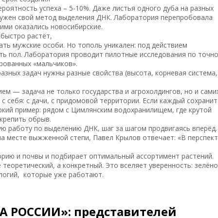
ероятность успеха – 5-10%. Даже листья одного дуба на разных
 нужен свой метод выделения ДНК. Лаборатория перепробовала
ими оказались новосибирские.
 быстро растёт,
ать мужские особи. Но тополь уникален: под действием
ь пол. Лаборатория проводит пилотные исследования по точн
рованных «мальчиков».
азных задач нужны разные свойства (высота, корневая система,
ем — задача не только государства и агрохолдингов, но и сами
с себя: с дачи, с придомовой территории. Если каждый сохранит
Яркий пример: рядом с Цимлянским водохранилищем, где крутой
укрепить обрыв.
 работу по выделению ДНК, шаг за шагом продвигаясь вперёд.
 на месте выжженной степи, Павел Крылов отвечает: «В перспек
орию и почвы и подбирает оптимальный ассортимент растений.
 теоретический, а конкретный. Это вселяет уверенность: зелён
логий, которые уже работают.
 РОССИИ»: представителей