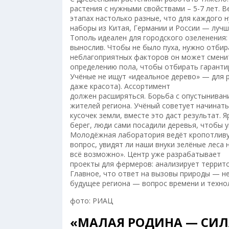
растения с нужными свойствами – 5-7 лет. В
этапах настолько разные, что для каждого
наборы из Китая, Германии и России — лучш
Тополь идеален для городского озеленения:
вынослив. Чтобы не было пуха, нужно отбир
неблагоприятных факторов он может сменит
определению пола, чтобы отбирать гаранти
Учёные не ищут «идеальное дерево» — для р
даже красота). Ассортимент
должен расширяться. Борьба с опустынивани
жителей региона. Учёный советует начинать 
кусочек земли, вместе это даст результат. 
берег, люди сами посадили деревья, чтобы 
Молодёжная лаборатория ведёт кропотливую
вопрос, увидят ли наши внуки зелёные леса
всё возможно». Центр уже разрабатывает
проекты для фермеров: анализирует террит
Главное, что ответ на вызовы природы — не
будущее региона — вопрос времени и техно
фото: РИАЦ
«МАЛАЯ РОДИНА — СИЛА