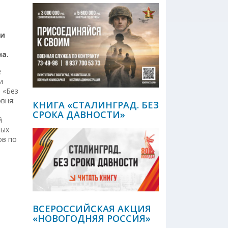
ми
а.
е
и
 «Без
вня:
КНИГА «СТАЛИНГРАД. БЕЗ
СРОКА ДАВНОСТИ»
й
вых
ов по
ВСЕРОССИЙСКАЯ АКЦИЯ
«НОВОГОДНЯЯ РОССИЯ»