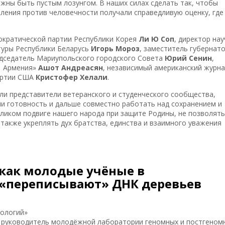
лжны быть пустым лозунгом. В наших силах сделать так, чтобы
пления против человечности получали справедливую оценку, где
ократической партии Республики Корея
Ли Ю Соп
, директор нау
туры Республики Беларусь
Игорь Мороз
, заместитель губернат
едседатель Мариупольского городского Совета
Юрий Сенин
,
1 Армения»
Ашот Андреасян
, независимый американский журна
артии США
Кристофер Хелали
.
ли представители ветеранского и студенческого сообщества,
ли готовность и дальше совместно работать над сохранением и
ликом подвиге нашего народа при защите Родины, не позволять
 также укреплять дух братства, единства и взаимного уважения
 как молодые учёные в
 «переписывают» ДНК деревьев
нологий»
, руководитель молодёжной лаборатории геномных и постгеном