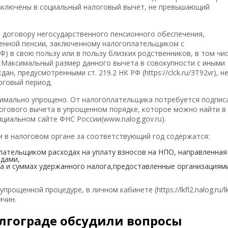
 включены в социальный налоговый вычет, не превышающий
 договору негосударственного пенсионного обеспечения,
енной пенсии, заключенному налогоплательщиком с
 в свою пользу или в пользу близких родственников, в том чи
в. Максимальный размер данного вычета в совокупности с иными
, предусмотренными ст. 219.2 НК РФ (https://clck.ru/3T92vr), н
оговый период.
ксимально упрощено. От налогоплательщика потребуется подпис
огового вычета в упрощенном порядке, которое можно найти в
иальном сайте ФНС России(www.nalog.gov.ru).
и в налоговом органе за соответствующий год содержатся:
ательщиком расходах на уплату взносов на НПО, направленная
дами,
а и суммах удержанного налога,предоставленные организациям
ощенной процедуре, в личном кабинете (https://lkfl2.nalog.ru/lk
ичин.
олгограде обсудили вопросы