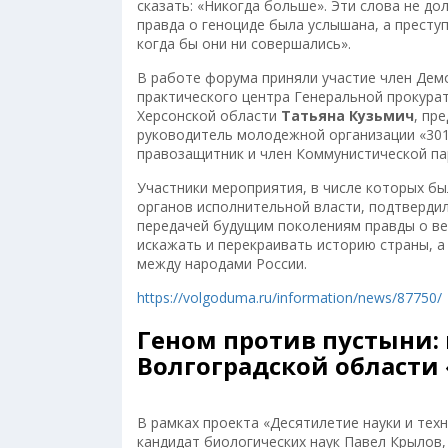
сказать: «Никогда больше». Эти слова не до
правда о геноциде была услышана, а престу
когда бы они ни совершались».
В работе форума приняли участие член Дем
практического центра Генеральной прокура
Херсонской области
Татьяна Кузьмич
, пр
руководитель молодежной организации «30
правозащитник и член Коммунистической п
Участники мероприятия, в числе которых бы
органов исполнительной власти, подтверди
передачей будущим поколениям правды о ве
искажать и перекраивать историю страны, а
между народами России.
https://volgoduma.ru/information/news/87750/
Геном против пустыни:
Волгоградской области
В рамках проекта «Десятилетие науки и тех
кандидат биологических наук Павел Крылов