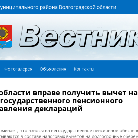
муниципального района Волгоградской области
Фотогалерея
Объявления
Контакты
области вправе получить вычет на
егосударственного пенсионного
тавления деклараций
оминает, что взносы на негосударственное пенсионное обеспеч
читываются в составе налоговых вычетов на долгосрочные сбере