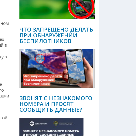
ьном
ЧТО ЗАПРЕЩЕНО ДЕЛАТЬ
ПРИ ОБНАРУЖЕНИИ
ию
БЕСПИЛОТНИКОВ
й в
скую
е
го
ации
ЗВОНЯТ С НЕЗНАКОМОГО
НОМЕРА И ПРОСЯТ
СООБЩИТЬ ДАННЫЕ?
этой