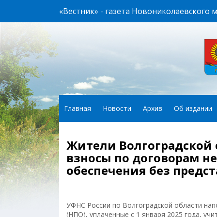
«Вестник» - газета Новониколаевского 
Главная
Новости
Архив
Об издании
Жители Волгоградской 
взносы по договорам н
обеспечения без предс
УФНС России по Волгоградской области нап
(НПО), уплаченные с 1 января 2025 года, у