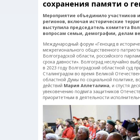
сохранения памяти о ге
Мероприятие объединило участников из
регионов, включая исторические терр
выступила председатель комитета Вол
вопросам семьи, демографии, делам ве
Международный форум «Геноцид в историчес
межрегионального общественного патриоти
Волгоградской области, российского парла
срока давности». Волгоград неслучайно вы
в 2023 году Волгоградский областной суд п
Сталинградом во время Великой Отечествен
областной Думы по социальной политике, в
действий
Мария Аплеталина
, и спустя де
увековечению подвига защитников Отечеств
приоритетным в деятельности исполнительн