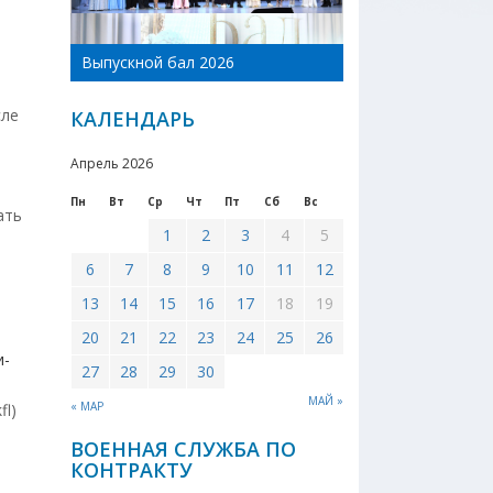
День Новоникол
Выпускной бал 2026
района 2026
сле
КАЛЕНДАРЬ
е
Апрель 2026
Пн
Вт
Ср
Чт
Пт
Сб
Вс
ать
1
2
3
4
5
6
7
8
9
10
11
12
13
14
15
16
17
18
19
20
21
22
23
24
25
26
и-
27
28
29
30
МАЙ »
« МАР
fl)
ВОЕННАЯ СЛУЖБА ПО
КОНТРАКТУ