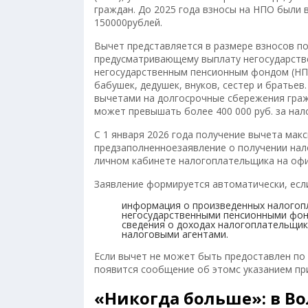
граждан. До 2025 года взносы на НПО были
150000рублей.
Вычет представляется в размере взносов по
предусматривающему выплату негосударств
негосударственным пенсионным фондом (НПФ)
бабушек, дедушек, внуков, сестер и братье
вычетами на долгосрочные сбережения граждан
может превышать более 400 000 руб. за нал
С 1 января 2026 года получение вычета ма
предзаполненноезаявление о получении нал
личном кабинете налогоплательщика на офиц
Заявление формируется автоматически, есл
информация о произведенных налогопл
негосударственными пенсионными фон
сведения о доходах налогоплательщик
налоговыми агентами.
Если вычет не может быть предоставлен по упр
появится сообщение об этомс указанием пр
«Никогда больше»: в В