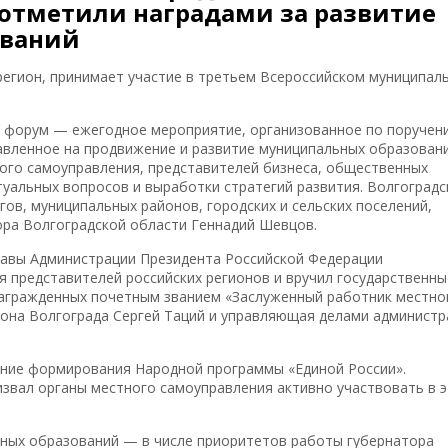
 отметили наградами за развитие
ований
регион, принимает участие в третьем Всероссийском муниципал
 форум — ежегодное мероприятие, организованное по поручен
авленное на продвижение и развитие муниципальных образовани
ого самоуправления, представителей бизнеса, общественных
туальных вопросов и выработки стратегий развития. Волгоград
гов, муниципальных районов, городских и сельских поселений,
ора Волгоградской области Геннадий Шевцов.
лавы Администрации Президента Российской Федерации
 представителей российских регионов и вручил государственны
агражденных почетным званием «Заслуженный работник местно
она Волгограда Сергей Таций и управляющая делами администр
ение формирования Народной программы «Единой России».
звал органы местного самоуправления активно участвовать в 
ных образований — в числе приоритетов работы губернатора