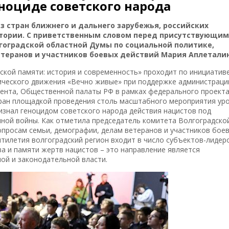
ноциде советского народа
 стран ближнего и дальнего зарубежья, российских
итории. С приветственным словом перед присутствующи
гоградской областной Думы по социальной политике,
теранов и участников боевых действий Мария Аплеталин
кой памяти: история и современность» проходит по инициатив
ческого движения «Вечно живые» при поддержке администраци
мента, Общественной палаты РФ в рамках федерального проекта
бран площадкой проведения столь масштабного мероприятия уро
ризнал геноцидом советского народа действия нацистов под
ной войны. Как отметила председатель комитета Волгоградско
опросам семьи, демографии, делам ветеранов и участников бое
сятилетия волгоградский регион входит в число субъектов-лидер
а и памяти жертв нацистов – это направление является
ой и законодательной власти.