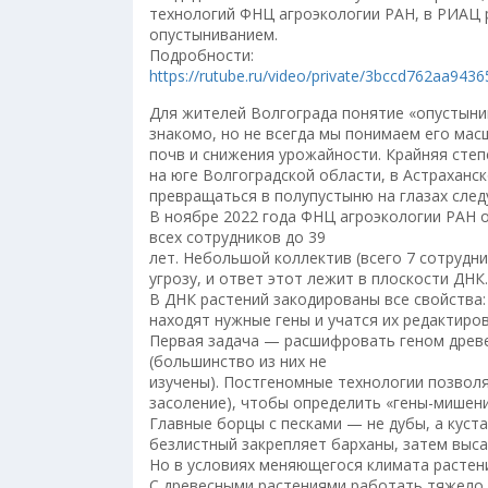
технологий ФНЦ агроэкологии РАН, в РИАЦ 
опустыниванием.
Подробности:
https://rutube.ru/video/private/3bccd762aa
Для жителей Волгограда понятие «опустын
знакомо, но не всегда мы понимаем его мас
почв и снижения урожайности. Крайняя степ
на юге Волгоградской области, в Астраханск
превращаться в полупустыню на глазах сле
В ноябре 2022 года ФНЦ агроэкологии РАН 
всех сотрудников до 39
лет. Небольшой коллектив (всего 7 сотрудни
угрозу, и ответ этот лежит в плоскости ДНК.
В ДНК растений закодированы все свойства: 
находят нужные гены и учатся их редактиров
Первая задача — расшифровать геном древе
(большинство из них не
изучены). Постгеномные технологии позволя
засоление), чтобы определить «гены-мишени
Главные борцы с песками — не дубы, а куста
безлистный закрепляет барханы, затем выса
Но в условиях меняющегося климата растени
С древесными растениями работать тяжело.