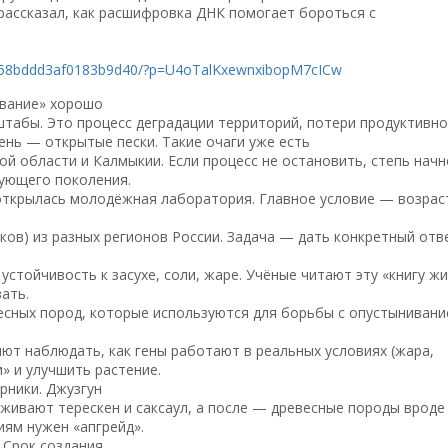
рассказал, как расшифровка ДНК помогает бороться с
943658bddd3af0183b9d40/?p=U4oTalKxewnxibopM7cICw
ивание» хорошо
штабы. Это процесс деградации территорий, потери продуктивн
ень — открытые пески. Такие очаги уже есть
ой области и Калмыкии. Если процесс не остановить, степь начн
дующего поколения.
открылась молодёжная лаборатория. Главное условие — возрас
ков) из разных регионов России. Задача — дать конкретный отв
устойчивость к засухе, соли, жаре. Учёные читают эту «книгу жи
ать.
сных пород, которые используются для борьбы с опустыниван
ют наблюдать, как гены работают в реальных условиях (жара,
» и улучшить растение.
рники. Джузгун
живают терескен и саксаул, а после — древесные породы вроде 
ям нужен «апгрейд».
 Срок создания