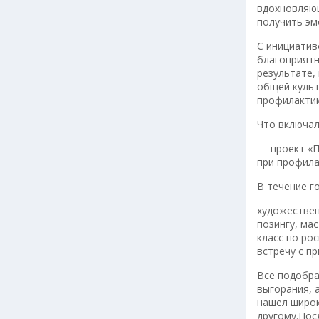
вдохновляющ
получить эм
С инициатив
благоприятн
результате,
общей культ
профилактик
Что включал
— проект «П
при профила
В течение г
художествен
позингу, ма
класс по ро
встречу с п
Все подобра
выгорания, 
нашел широк
другому.Пос