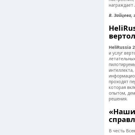
награждает 
В. Зайцева,
HeliRu
верто
HeliRussia 
и услуг вер
летательных
пилотируемы
интеллекта,
информацион
проходят пе
которая вкл
опытом, дем
решения.
«Наши
справ
В честь Все