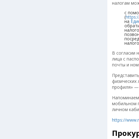
налогам мо
с помо
(
https:
на
Еди
обрати
налого
позвон
посред
налог
В согласии 
лица с пасп
почты и ном
Представить
физических 
профиля» —
Напоминаем,
мобильном п
личном каби
https://www.n
Проку