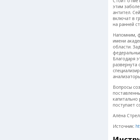
Стоит отмет
этим заболе
антител. Се
включат в г
на ранней ст
Напомним, ф
имени акаде
области. За
федеральным
Благодаря э
развернута 
специализир
анализаторы
Вопросы соз
поставленны
капитально 
поступает с
Алёна Стрел
Источник:
h
Инстр