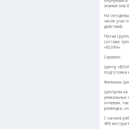
Вернувшись 
знания они 
На сегодняш
числе участ
действий.
Пятая групп
составе трё
«ВОИН».
Справка:
Центр «ВОИН
подготовка 
Филиалы Цен
Центром на 
уникальных 
огневая, та
разведка, сн
С начала ра
400 инструк