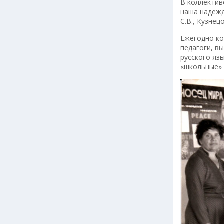
В коллектив
наша надежд
С.В., Кузнец
Ежегодно ко
педагоги, вы
русского яз
«школьные» 