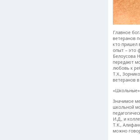
Главное бог
ветеранов п
кто пришел 
опыт – это ф
Белоусова Н.
передают мо
любовь к ре
Т.Х., Зорник
ветеранов в
«Школьные»
Значимое ме
школьной мо
педагогичес
И.Д., и кол
Т.К., Алифан
можно говор