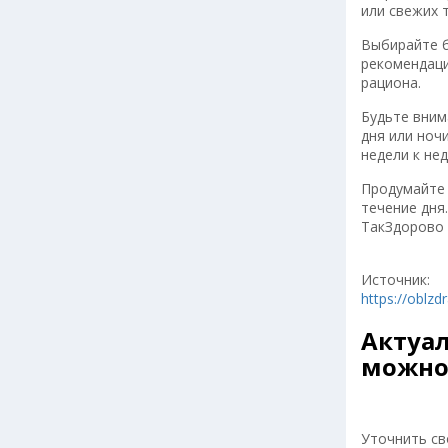
или свежих 
Выбирайте б
рекомендаци
рациона.
Будьте вним
дня или ноч
недели к не
Продумайте 
течение дня
ТакЗдорово
Источник:
https://oblzd
Актуа
можно
Уточнить св