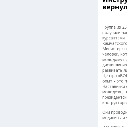
вернул
Группа из 2
получили на
курсантами.
Камчатского
Министерств
человек, ко
молодому по
дисциплинир
развивать л
Центра «ВО
опыт – это 
Наставники 
молодежь, по
президентск
инструкторы
Они проводи
медицины и 