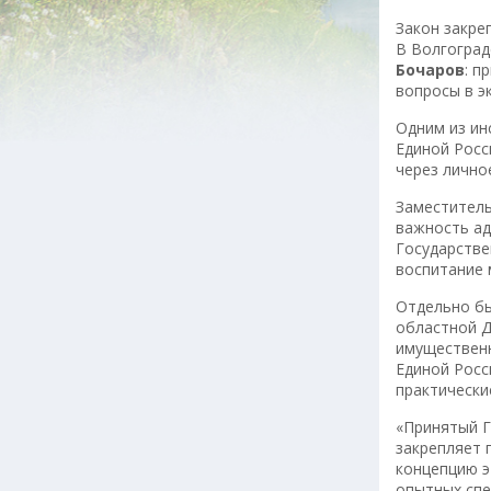
Закон закре
В Волгоград
Бочаров
: п
вопросы в э
Одним из ин
Единой Росс
через лично
Заместитель
важность ад
Государстве
воспитание 
Отдельно бы
областной Д
имущественн
Единой Рос
практически
«Принятый Г
закрепляет 
концепцию э
опытных спе