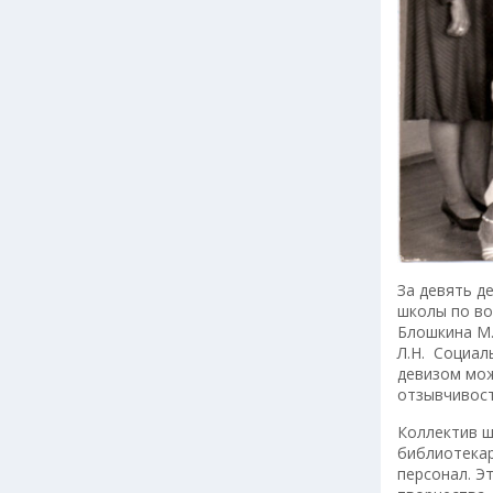
За девять д
школы по во
Блошкина М.А
Л.Н. Социал
девизом мож
отзывчивост
Коллектив ш
библиотекар
персонал. Э