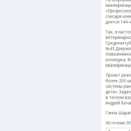
квалификаци
«Профессион
слесаря-эле
длится 144 ч
Так, в наст
ветеринарно
Среднеахтуб
№43 Дзержин
Новоаннинск
колледжа, В
квалификаци
Проект реал
более 200 ш
системы ран
дети». Зада
в тесном вз
Андрей Боча
Ганна Шара
Источник:
h