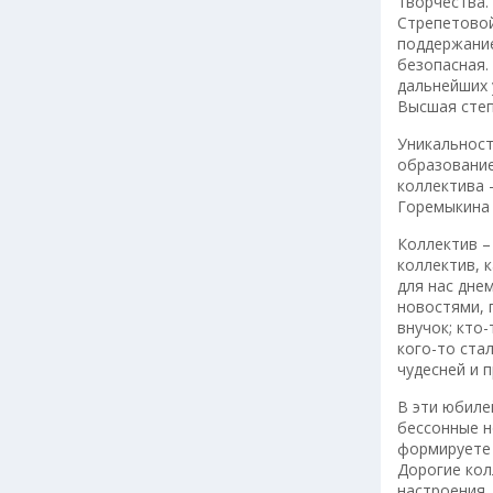
творчества.
Стрепетовой 
поддержание
безопасная.
дальнейших 
Высшая степ
Уникальност
образование
коллектива 
Горемыкина 
Коллектив –
коллектив, 
для нас дне
новостями, 
внучок; кто-
кого-то ста
чудесней и 
В эти юбиле
бессонные н
формируете 
Дорогие кол
настроения,