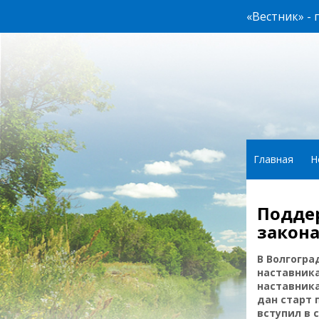
«Вестник» -
Главная
Н
Подде
закона
В Волгогра
наставник
наставника
дан старт 
вступил в 