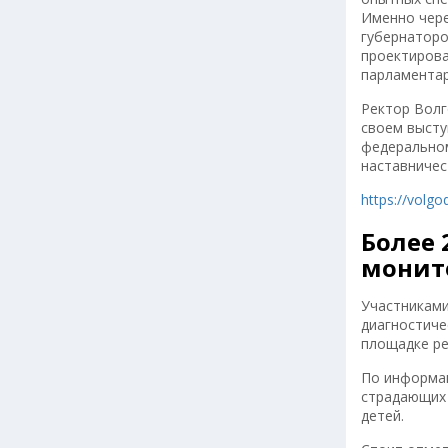
Именно чере
губернаторо
проектирова
парламентар
Ректор Волг
своем высту
федеральном
наставничес
https://volg
Более 
монито
Участниками
диагностиче
площадке ре
По информац
страдающих 
детей.