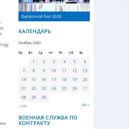
м
День Новоникол
Выпускной бал 2026
района 2026
е
60
КАЛЕНДАРЬ
х
Ноябрь 2022
году
Пн
Вт
Ср
Чт
Пт
Сб
Вс
1
2
3
4
5
6
7
8
9
10
11
12
13
14
15
16
17
18
19
20
21
22
23
24
25
26
27
28
29
30
ДЕК »
« ОКТ
ВОЕННАЯ СЛУЖБА ПО
КОНТРАКТУ
ных