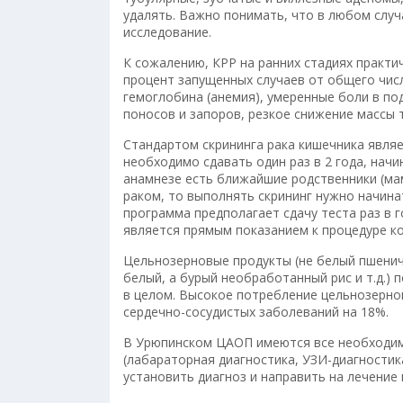
удалять. Важно понимать, что в любом случ
исследование.
К сожалению, КРР на ранних стадиях практи
процент запущенных случаев от общего чис
гемоглобина (анемия), умеренные боли в по
поносов и запоров, резкое снижение массы 
Стандартом скрининга рака кишечника являе
необходимо сдавать один раз в 2 года, начи
анамнезе есть ближайшие родственники (мам
раком, то выполнять скрининг нужно начинат
программа предполагает сдачу теста раз в г
является прямым показанием к процедуре к
Цельнозерновые продукты (не белый пшеничн
белый, а бурый необработанный рис и т.д.)
в целом. Высокое потребление цельнозернов
сердечно-сосудистых заболеваний на 18%.
В Урюпинском ЦАОП имеются все необходимы
(лабараторная диагностика, УЗИ-диагностик
установить диагноз и направить на лечение