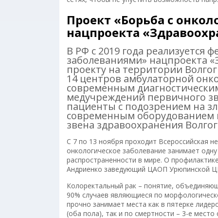
Проект «Борьба с онко
нацпроекта «Здравоохр
В РФ с 2019 года реализуется
заболеваниями» нацпроекта «
проекту на территории Волгог
14 центров амбулаторной онк
современным диагностическим
медучреждений первичного зве
пациенты с подозрением на з
современным оборудованием 
звена здравоохранения Волгог
С 7 по 13 ноября проходит Всероссийская 
онкологическое заболевание занимает одну
распространенности в мире. О профилактике
Андриенко заведующий ЦАОП Урюпинской Ц
Колоректальный рак – понятие, объединяющ
90% случаев являющиеся по морфологическо
прочно занимает места как в пятерке лидер
(оба пола), так и по смертности – 3-е мест