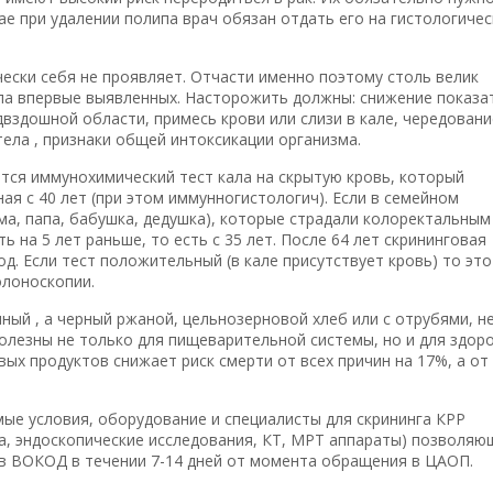
ае при удалении полипа врач обязан отдать его на гистологиче
чески себя не проявляет. Отчасти именно поэтому столь велик
ла впервые выявленных. Насторожить должны: снижение показа
двздошной области, примесь крови или слизи в кале, чередовани
тела , признаки общей интоксикации организма.
тся иммунохимический тест кала на скрытую кровь, который
ная с 40 лет (при этом иммунногистологич). Если в семейном
а, папа, бабушка, дедушка), которые страдали колоректальным
ь на 5 лет раньше, то есть с 35 лет. После 64 лет скрининговая
од. Если тест положительный (в кале присутствует кровь) то это
олоноскопии.
ый , а черный ржаной, цельнозерновой хлеб или с отрубями, н
 полезны не только для пищеварительной системы, но и для здор
ых продуктов снижает риск смерти от всех причин на 17%, а от
е условия, оборудование и специалисты для скрининга КРР
а, эндоскопические исследования, КТ, МРТ аппараты) позволяю
 в ВОКОД в течении 7-14 дней от момента обращения в ЦАОП.