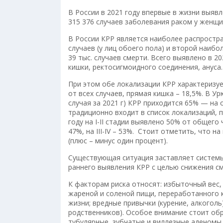
В России в 2021 году впервые в жизни выяв
315 376 случаев заболевания раком у женщи
В России КРР является наиболее распростра
случаев (у лиц обоего пола) и второй наибо
39 тыс. случаев смерти. Всего выявлено в 2
кишки, ректосигмоидного соединения, ануса.
При этом обе локализации КРР характеризуе
от всех случаев, прямая кишка – 18,5%. В У
случая за 2021 г) КРР приходится 65% — на
традиционно входит в список локализаций, пр
году на I-II стадии выявлено 50% от общего чи
47%, на III-IV – 53%. Стоит отметить, что н
(плюс – минус один процент).
Существующая ситуация заставляет систем
раннего выявления КРР с целью снижения см
К факторам риска относят: избыточный вес
жареной и соленой пищи, переработанного 
жизни; вредные привычки (курение, алкогол
родственников). Особое внимание стоит об
тубулярные, зубчатые и виллезные аденомы,