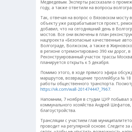
Медведевым. Эксперты рассказали о промеж
году, а также ответили на вопросы волгогра
Так, отвечая на вопрос о Вязовском мосту 
объекту уже разрабатывается проект, ремо
добавил, что на сегодняшний день в Волгог
мостов. Все они включены в план реконструк
нацпроекта «Безопасные качественные авто
Волгограде, Волжском, а также в Жирновск
в регионе отремонтировано 390 км дорог, в 
Реконструированный участок трассы Москва
планируется открыть к 5 декабря.
Помимо этого, в ходе прямого эфира обсуж
маршрутов, возвращение троллейбуса № 18 
работы общественного транспорта. Посмот
https://vk.com/wall-201474447_7967
.
Напомним, 7 ноября в студии ЦУР побывал 
коммунального хозяйства Андрей Шефатов, 
благоустройства.
Трансляции с участием глав муниципалитето
проводит на регулярной основе. Следите за
сетях, чтобы не упустить возможность нап