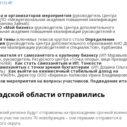
315c4f/
а и организаторов мероприятия
(руководитель Центра
ДПО «Межрегиональная академия повышения квалификации
банова Зайнаб)
О «Мой бизнес»
(руководитель Центра дополнительного
ная академия повышения квалификации руководителей и
ой темы
(ключевых тезисов круглого стола
Определение
ия
(руководитель Центра дополнительного образования АНО 
ия квалификации руководителей и специалистов», Курбанова
мателя от самозанятого к крупному бизнесу
(ИП Муравьев
, руководитель Ресурсного центра «Точка опоры», вице-презид
ателей)
Как стать самозанятым и ИП. Тонкости
амозанятых с точки зрения бухгалтерии
(ИП Дошина Ольг
ель)
Как выйти на ежемесячный стабильный доход на
НЛАЙН», Директор ООО «Виринка» Килякова Ирина Владимиро
ов мероприятия на вопросы участников. Подведение ито
адской области отправились
телей региона будут отправлены на прохождение срочной военн
и участие около 70 новобранцев – они первыми отправятся в
го округа.