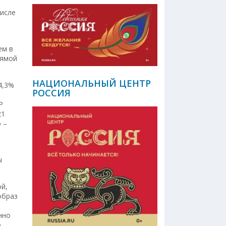
числе
ем в
рямой
НАЦИОНАЛЬНЫЙ ЦЕНТР
4,3%
РОССИЯ
0
Р
21
о –
ы
й,
образ
нно
о