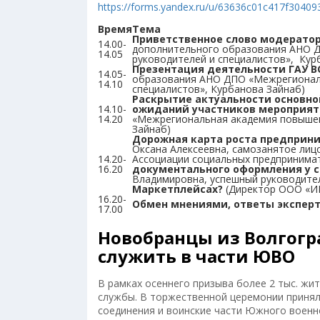
https://forms.yandex.ru/u/63636c01c417f30409
Время
Тема
Приветственное слово модератор
14.00-
дополнительного образования АНО 
14.05
руководителей и специалистов», Кур
Презентация деятельности ГАУ В
14.05-
образования АНО ДПО «Межрегиональ
14.10
специалистов», Курбанова Зайнаб)
Раскрытие актуальности основн
14.10-
ожиданий участников мероприят
14.20
«Межрегиональная академия повышен
Зайнаб)
Дорожная карта роста предприни
Оксана Алексеевна, самозанятое лицо
14.20-
Ассоциации социальных предприним
16.20
документального оформления у с
Владимировна, успешный руководит
Маркетплейсах?
(Директор ООО «И
16.20-
Обмен мнениями, ответы эксперт
17.00
Новобранцы из Волгогр
служить в части ЮВО
В рамках осеннего призыва более 2 тыс. жи
службы. В торжественной церемонии принял
соединения и воинские части Южного военно