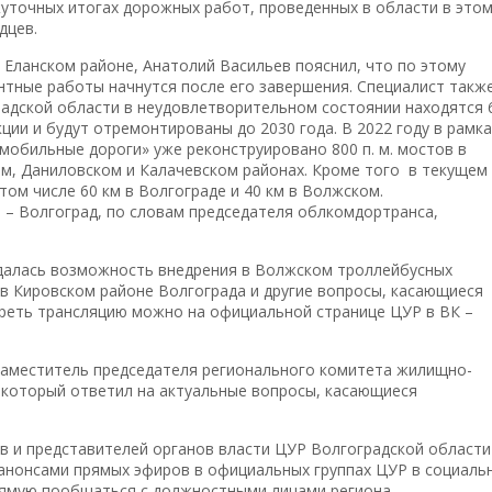
уточных итогах дорожных работ, проведенных в области в это
дцев.
в Еланском районе, Анатолий Васильев пояснил, что по этому
нтные работы начнутся после его завершения. Специалист такж
радской области в неудовлетворительном состоянии находятся 
ции и будут отремонтированы до 2030 года. В 2022 году в рамка
мобильные дороги» уже реконструировано 800 п. м. мостов в
ом, Даниловском и Калачевском районах. Кроме того в текущем 
том числе 60 км в Волгограде и 40 км в Волжском.
 – Волгоград, по словам председателя облкомдортранса,
далась возможность внедрения в Волжском троллейбусных
в Кировском районе Волгограда и другие вопросы, касающиеся
реть трансляцию можно на официальной странице ЦУР в ВК –
заместитель председателя регионального комитета жилищно-
который ответил на актуальные вопросы, касающиеся
в и представителей органов власти ЦУР Волгоградской области
 анонсами прямых эфиров в официальных группах ЦУР в социаль
рямую пообщаться с должностными лицами региона.