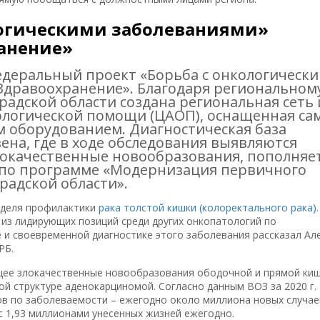
логическими заболеваниями»
анение»
 федеральный проект «Борьба с онкологическ
Здравоохранение». Благодаря региональном
радской области создана региональная сеть 
ологической помощи (ЦАОП), оснащенная с
 оборудованием. Диагностическая база
на, где в ходе обследования выявляются
локачественные новообразования, пополняе
по программе «Модернизация первичного
радской области».
неделя профилактики
рака толстой кишки (колоректального рака).
 из лидирующих позиций среди других онкопатологий по
 и своевременной диагностике этого заболевания рассказал Ал
РБ.
ее злокачественные новообразования ободочной и прямой киш
й структуре аденокарциномой. Согласно данным ВОЗ за 2020 г.
ов по заболеваемости – ежегодно около миллиона новых случае
о с 1,93 миллионами унесенных жизней ежегодно.