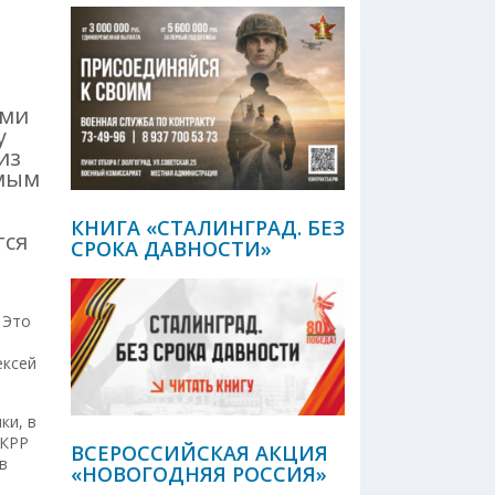
ими
у
из
амым
КНИГА «СТАЛИНГРАД. БЕЗ
тся
СРОКА ДАВНОСТИ»
Это
ексей
ки, в
 КРР
ВСЕРОССИЙСКАЯ АКЦИЯ
в
«НОВОГОДНЯЯ РОССИЯ»