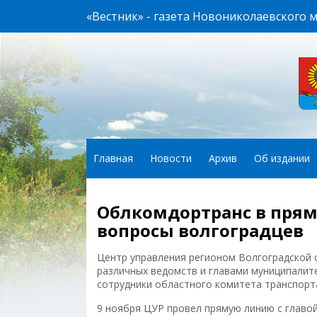
«Вестник» - газета Новониколаевского 
Главная
Новости
Архив
Об издании
Облкомдортранс в прям
вопросы волгоградцев
Центр управления регионом Волгоградской 
различных ведомств и главами муниципалит
сотрудники областного комитета транспорт
9 ноября ЦУР провел прямую линию с главо