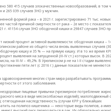
лено 580 415 случаев злокачественных новообразований, в том 
н и 265 039 случаев ЗНО у мужчин.
ненной формой рака – в 2021 г. зарегистрировано 71 тыс. новых
лее частой причиной смертности от рака – 2е место с показател
021 г. 41154 случая ЗНО ободочной кишки и 29847 случаев ЗНО п
т низкий процент активной выявляемости: ободочная кишка – 1
рюпинском районе из общего числа вновь выявленных случаев (3
 ободочную кишку и 35 % — на прямую кишку. И в то же время КР
оцент выявления на запущенной (III-IV ст.) которых высок. В 20
сла, на III-IV – 49,2%. В Урюпинском р-не на I-II стадии выявлен
а протяжении пяти лет (с 2016 г.) данные показатели не меняются
ы здравоохранения многих стран мира разрабатывать программ
ертности от этого заболевания.
, нездоровые пищевые привычки (чрезмерное потребление жирно
красного мяса в виде мясоколбасных изделий); малоподвижный 
ь); отягощенная наследственность (случаи КРР у ближайших
ратить на полипоз кишечника — некоторые виды полипов, а име
 имеют высокий риск переродиться в рак. Их обязательно нужн