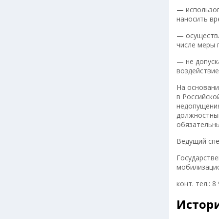
— использов
наносить вр
— осуществл
числе меры 
— не допуск
воздействие
На основани
в Российско
недопущения
должностным
обязательны
Ведущий спе
Государстве
мобилиза
конт. тел.: 8
Истор