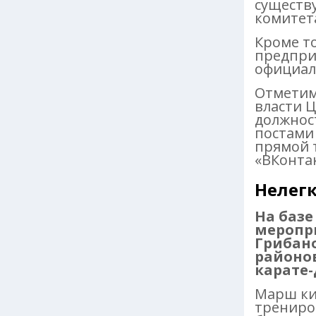
существ
комитет
Кроме то
предпри
официал
Отметим
власти Ц
должнос
постами
прямой 
«ВКонтак
Нелегк
На базе
меропри
Грибано
районо
карате-
Марш ки
трениро