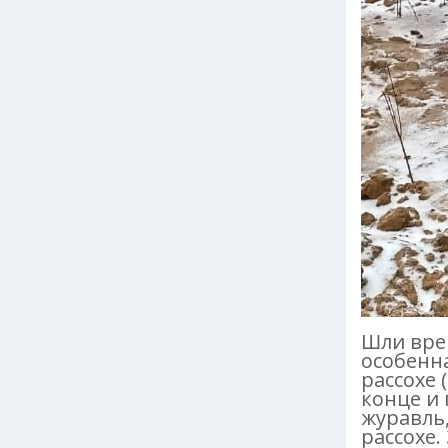
Шли врем
особенна
рассохе 
конце и 
журавль,
рассохе.