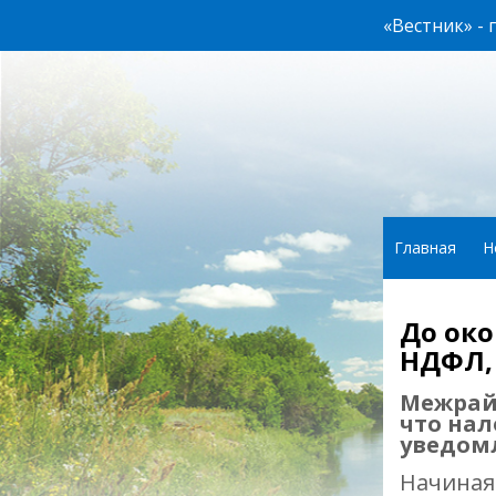
«Вестник» -
Главная
Н
До око
НДФЛ, 
Межрай
что нал
уведомл
Начиная 