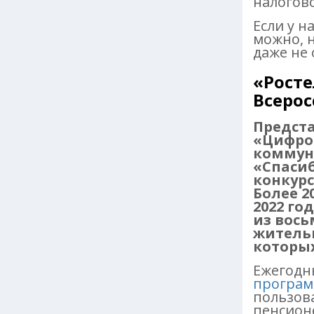
налогово
Если у 
можно, н
даже не
«Росте
Всерос
Предста
«Цифро
коммуни
«Спасиб
конкурс
Более 2
2022 го
из вось
жительн
которых
Ежегодн
програм
пользов
пенсион