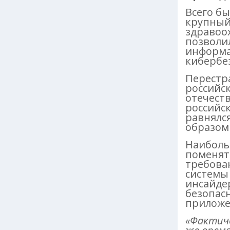
Всего б
крупный
здравоох
позволи
информа
кибербе
Перестр
российск
отечеств
российск
равнялся
образом
Наиболь
поменят
требова
системы 
инсайде
безопас
приложе
«Фактиче