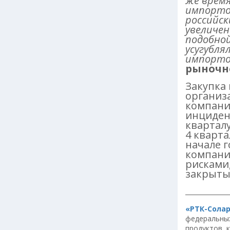
же врем
импорто
российск
увеличен
подобной
усугубля
импорто
рыночн
Закупка
организ
компани
инцидент
кварталу
4 кварта
начале г
компани
рисками,
закрыты
______________
«РТК-Сола
федеральных
продуктов, 