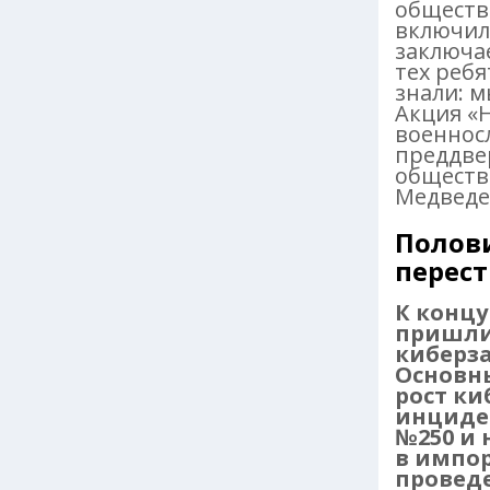
обществ
включил
заключа
тех ребя
знали: 
Акция «
военнос
преддве
обществ
Медведе
Полов
перес
К концу
пришли 
киберза
Основны
рост ки
инциден
№250 и 
в импо
провед