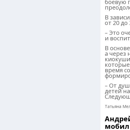
боевую п
преодоле
В зависи
от 20 до
– Это оч
и воспит
В основе
а через
киокушин
которые 
время с
формиро
– От ду
детей на
Следующа
Татьяна Ме
Андре
мобил