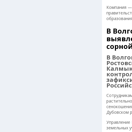
Компания — 
правительст
образования
В Волг
выявл
сорно
В Волго
Ростовс
Калмык
контрол
зафикс
Россий
Сотрудникам
растительно
сенокошения
Дубовском р
Управление 
земельных у