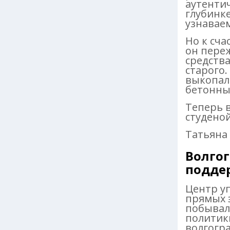
аутенти
глубинк
узнавае
Но к сча
он пере
средства
старого.
выкопал
бетонны
Теперь 
студено
Татьяна
Волгог
подде
Центр у
прямых 
побывал
политики
волгогр