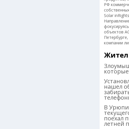
РФ коммерче
собственных
Solar inRigh
Направление
фокусируясь
объектов АС
Петербурге,
компании ли
Жител
Злоумыш
которые
Установ
нашел об
забирать
телефон
В Урюпи
текущего
поехал п
летней 