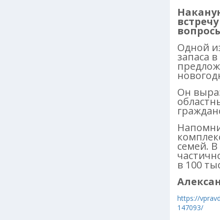
Наканун
встречу
вопрос
Одной и
запаса 
предлож
новогод
Он выра
областн
граждан
Напомни
комплек
семей. В
частичн
в 100 ты
Алексан
https://vpra
147093/