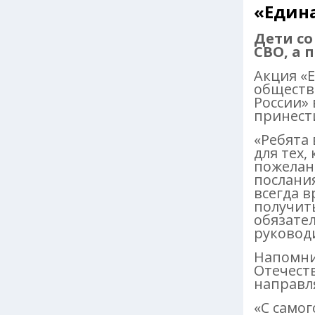
«Едина
Дети со
СВО, а 
Акция «
обществ
России»
принест
«Ребята
для тех,
пожелани
послани
всегда 
получит
обязател
руковод
Напомни
Отечест
направл
«С само