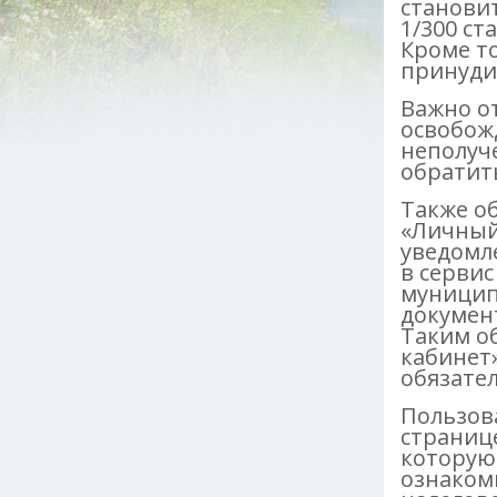
станови
1/300 с
Кроме т
принуди
Важно от
освобож
неполуч
обратит
Также о
«Личный
уведомл
в серви
муницип
докумен
Таким о
кабинет»
обязател
Пользова
странице
которую
ознаком