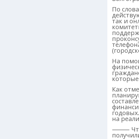
По слов
действу
так и о
комитет
поддерж
проконсу
телефона
(городск
На помо
физическ
граждане
которые
Как отме
планиру
составле
финансир
годовых
на реали
⸻ Что и
получил