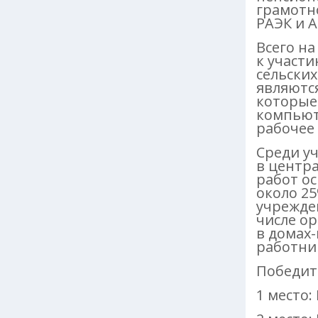
грамотно
РАЭК и 
Всего на
к участи
сельски
являютс
которые 
компьют
рабочее
Среди у
в центр
работ о
около 2
учрежден
числе о
в домах-
работник
Победит
1 место: