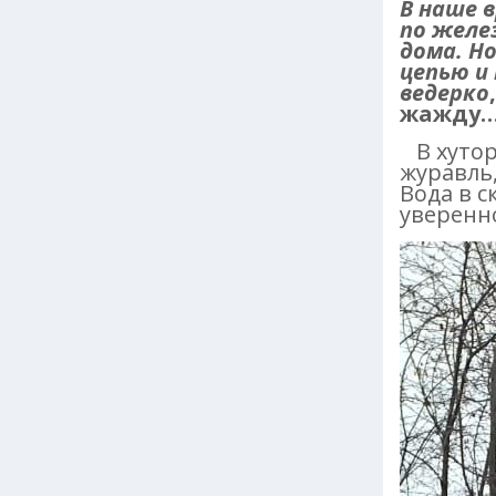
В наше в
по желе
дома. Н
цепью и
ведерко
жажду
В хутор
журавль,
Вода в с
уверенно