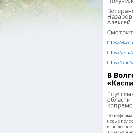
Получил
Ветеран
Назаров
Алексей 
Смотрит
https://vk.c
https://ok.r
https://t.me
В Волг
«Касп
Ещё сем
области
капремон
По информац
новые полос
изношенное 
асфальтобет