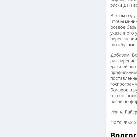
риски ДТП в
В этом году
чтобы миним
осевое барь
указанного 
пересечении
автобусные 
Добавим, Во
расширение 
дальнейшего
профильными
поставленны
госпрограмм
Бочаров и р
что позволи
числе по фо
Ирина Райе
Фото: ФКУ 
Волгог