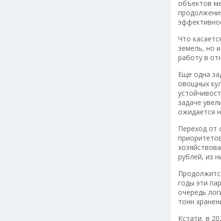
объектов ме
продолжения
эффективнос
Что касаетс
земель, но 
работу в от
Еще одна за
овощных кул
устойчивост
задаче увел
ожидается н
Переход от 
приоритетов
хозяйствова
рублей, из 
Продолжится
годы эти па
очередь лог
тонн хранен
Кстати, в 2