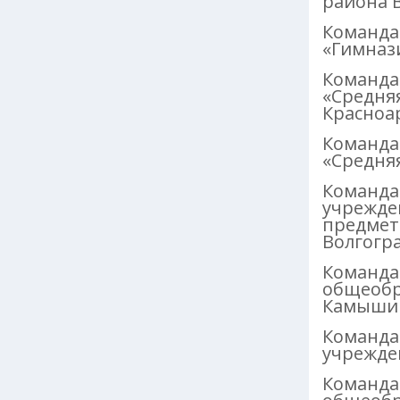
района В
Команда
«Гимназ
Команда
«Средня
Красноа
Команда
«Средня
Команда
учрежде
предмето
Волгогра
Команда
общеобр
Камышин
Команда
учрежде
Команда