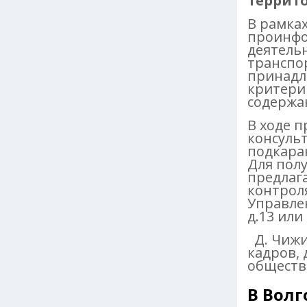
террит
В рамка
проинфо
деятельн
транспо
принадл
критерии
содержа
В ходе 
консуль
подкара
Для пол
предлага
контроля
Управлен
д.13 или
Д. Чижи
кадров,
общест
В Волг