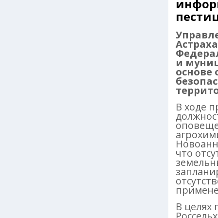
инфор
пести
Управле
Астраха
Федерал
и муни
основе 
безопа
террито
В ходе 
должнос
оповеще
агрохим
Новоанн
что отсу
земельны
заплани
отсутст
примене
В целях
Россель