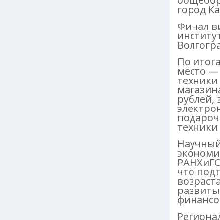
общеобр
город К
Финал ви
институт
Волгоград
По итог
место —
техники 
магазина
рублей, 
электрон
подароч
техники 
Научный 
экономи
РАНХиГС 
что под
возраст
развиты
финансо
Регионал