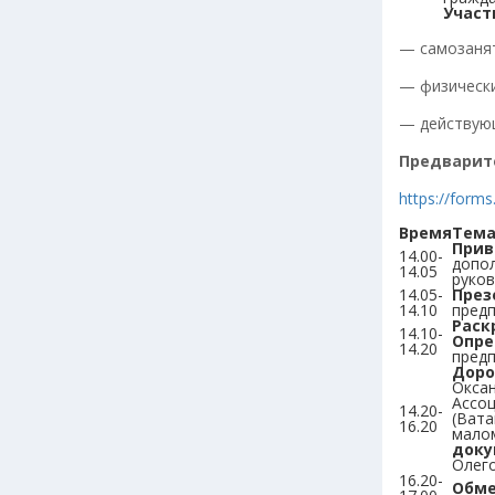
Участ
— самозанят
— физически
— действующ
Предварите
https://form
Время
Тем
Прив
14.00-
допо
14.05
руко
14.05-
През
14.10
пред
Рас
14.10-
Опре
14.20
пред
Доро
Оксан
Ассо
14.20-
(Вата
16.20
мало
доку
Олег
16.20-
Обме