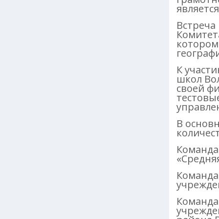
является
Встреча 
Комитет
котором
географ
К участ
школ Вол
своей ф
тестовы
управле
В основ
количес
Команда
«Средня
Команда
учрежде
Команда
учрежде