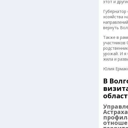
этот и друг
Губернатор 
хозяйства н
направлений
вернуть Вол
Также в рам
участников 
родственник
урожай. И я
жила и разв
Юлия Ермако
В Волг
визит
област
Управле
Астрах
профил
отноше