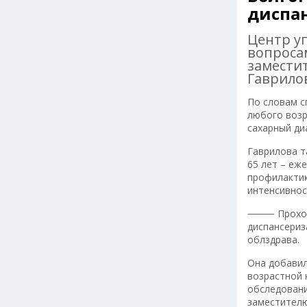
диспа
Центр у
вопроса
замести
Гаврило
По словам с
любого возр
сахарный ди
Гаврилова та
65 лет – еж
профилактик
интенсивнос
⸻ Прохожде
диспансериз
облздрава.
Она добавил
возрастной 
обследовани
заместителю