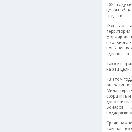
2022 году с
целом общая
средств.
«Здесь же к
территории 
формировани
школьного з
повышения к
сделал акце
Также в при
на эти цели,
«В этом год
оперативнос
Министерств
сохранить и
дополнитель
Бочаров. — 
поддержки А
Среди важне
том числе з