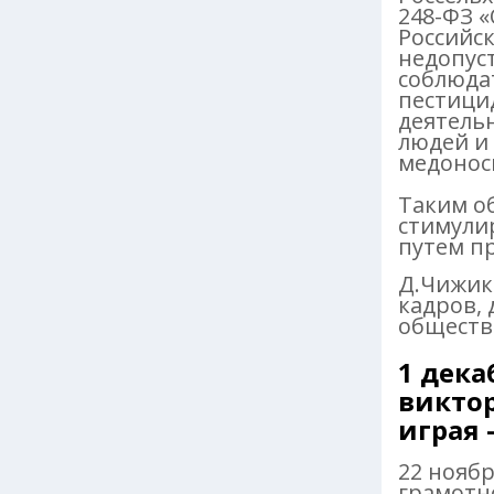
248-ФЗ 
Российс
недопус
соблюда
пестици
деятельн
людей и
медонос
Таким о
стимули
путем 
Д.Чижик
кадров,
общес
1 дека
виктор
играя 
22 нояб
грамотно