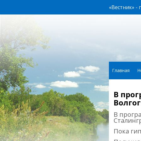
«Вестник» -
Главная
Н
В про
Волго
В прогр
Сталинг
Пока ги