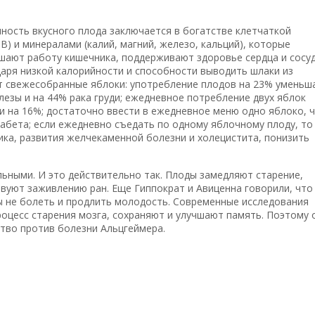
нность вкусного плода заключается в богатстве клетчаткой
 В) и минералами (калий, магний, железо, кальций), которые
шают работу кишечника, поддерживают здоровье сердца и сосуд
аря низкой калорийности и способности выводить шлаки из
т свежесобранные яблоки: употребление плодов на 23% уменьш
езы и на 44% рака груди; ежедневное потребление двух яблок
и на 16%; достаточно ввести в ежедневное меню одно яблоко, 
иабета; если ежедневно съедать по одному яблочному плоду, то
ика, развития желчекаменной болезни и холецистита, понизить
ьными. И это действительно так. Плоды замедляют старение,
вуют заживлению ран. Еще Гиппократ и Авиценна говорили, что
ы не болеть и продлить молодость. Современные исследования
оцесс старения мозга, сохраняют и улучшают память. Поэтому 
тво против болезни Альцгеймера.