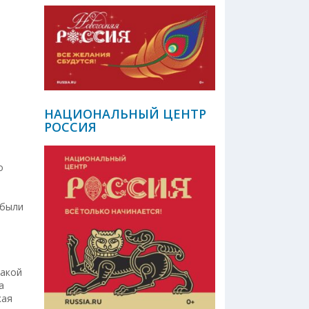
НАЦИОНАЛЬНЫЙ ЦЕНТР
РОССИЯ
о
 были
ю
какой
а
кая