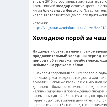
апреле 2015-го состоялась закладка первого
Камышинский
Феодор
освятил крест на осн
князя
Александра Невского
Предстоятель 
который стал центром духовного притяжени
источник:
https://volgoduma.ru/information/news/84401/
Холодною порой за чаш
На дворе – осень, а значит, самое вре
продолжительный холодный период. Впр
природа об этом уже позаботилась, о
небывалым урожаем яблок.
С началом созревания ранних сортов в сада
наливающихся плодов ветви достигали таког
ломались. Такая же картина и с яблонями о
деревьев – большое количество подпорок и
излишки здоровых и поврежденных плодов. Р
занимаясь сушкой яблок. Ну а те, у которых
гарантируют себе зимний деликатес – яблок 
здоровые и не отбитые плоды перед замачи