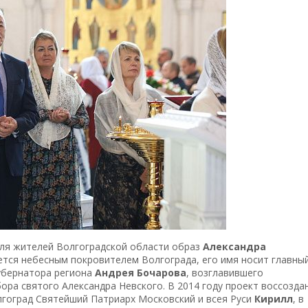
для жителей Волгоградской области образ
Александра
ется небесным покровителем Волгограда, его имя носит главны
губернатора региона
Андрея Бочарова
, возглавившего
ора святого Александра Невского. В 2014 году проект воссозда
лгоград Святейший Патриарх Московский и всея Руси
Кирилл
, в