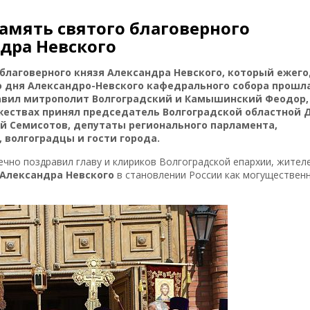
амять святого благоверного
дра Невского
благоверного князя Александра Невского, который ежег
го дня Александро-Невского кафедрального собора прошл
лавил митрополит Волгоградский и Камышинский Феодор,
ржествах принял председатель Волгоградской областной
й Семисотов, депутаты регионального парламента,
 волгоградцы и гости города.
чно поздравил главу и клириков Волгоградской епархии, жител
Александра Невского
в становлении России как могуществен