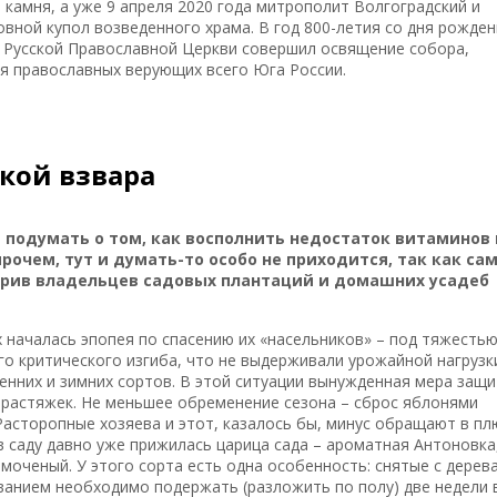
 камня, а уже 9 апреля 2020 года митрополит Волгоградский и
овной купол возведенного храма. В год 800-летия со дня рожде
Русской Православной Церкви совершил освящение собора,
я православных верующих всего Юга России.
кой взвара
мя подумать о том, как восполнить недостаток витаминов 
очем, тут и думать-то особо не приходится, так как са
дарив владельцев садовых плантаций и домашних усадеб
х началась эпопея по спасению их «насельников» – под тяжесть
о критического изгиба, что не выдерживали урожайной нагрузк
сенних и зимних сортов. В этой ситуации вынужденная мера защ
 растяжек. Не меньшее обременение сезона – сброс яблонями
асторопные хозяева и этот, казалось бы, минус обращают в пл
 в саду давно уже прижилась царица сада – ароматная Антоновка
моченый. У этого сорта есть одна особенность: снятые с дерев
ванием необходимо подержать (разложить по полу) две недели 