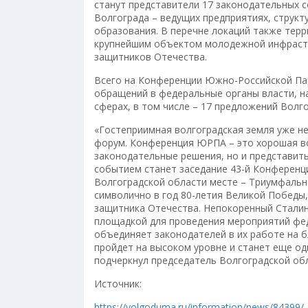
станут представители 17 законодательных 
Волгограда – ведущих предприятиях, структ
образования. В перечне локаций также тер
крупнейшим объектом молодежной инфрастр
защитников Отечества.
Всего на Конференции Южно-Российской Па
обращений в федеральные органы власти, н
сферах, в том числе – 17 предложений Волг
«Гостеприимная волгоградская земля уже н
форум. Конференция ЮРПА – это хорошая в
законодательные решения, но и представит
событием станет заседание 43-й Конференц
Волгоградской области месте – Триумфальн
символично в год 80-летия Великой Побед
защитника Отечества. Непокоренный Сталин
площадкой для проведения мероприятий фе
объединяет законодателей в их работе на б
пройдет на высоком уровне и станет еще о
подчеркнул председатель Волгоградской о
Источник:
https://volgoduma.ru/information/news/84399/