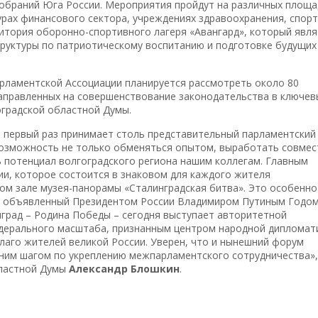
собраний Юга России. Мероприятия пройдут на различных площа
урах финансового сектора, учреждениях здравоохранения, спорт
ритория оборонно-спортивного лагеря «Авангард», который явля
уктуры по патриотическому воспитанию и подготовке будущих
рламентской Ассоциации планируется рассмотреть около 80
аправленных на совершенствование законодательства в ключев
оградской областной Думы.
е первый раз принимает столь представительный парламентский
озможность не только обменяться опытом, выработать совме
ь потенциал волгоградского региона нашим коллегам. Главным
ии, которое состоится в знаковом для каждого жителя
ом зале музея-панорамы «Сталинградская битва». Это особенно
ы, объявленный Президентом России Владимиром Путиным Годо
град – Родина Победы – сегодня выступает авторитетной
дерального масштаба, признанным центром народной дипломат
лаго жителей великой России. Уверен, что и нынешний форум
дним шагом по укреплению межпарламентского сотрудничества»,
бластной Думы
Александр Блошкин
.