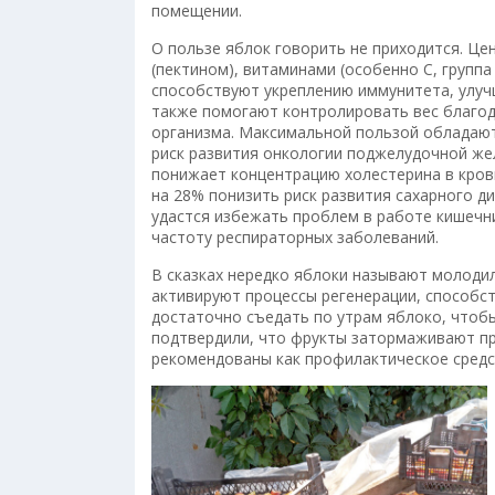
помещении.
О пользе яблок говорить не приходится. Це
(пектином), витаминами (особенно С, группа
способствуют укреплению иммунитета, улуч
также помогают контролировать вес благод
организма. Максимальной пользой обладаю
риск развития онкологии поджелудочной жел
понижает концентрацию холестерина в кров
на 28% понизить риск развития сахарного д
удастся избежать проблем в работе кишечн
частоту респираторных заболеваний.
В сказках нередко яблоки называют молодил
активируют процессы регенерации, способст
достаточно съедать по утрам яблоко, чтоб
подтвердили, что фрукты затормаживают пр
рекомендованы как профилактическое средс