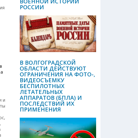
ВОЕННОЙ ИСТОРИИ
РОССИИ
ния
В ВОЛГОГРАДСКОЙ
в
ОБЛАСТИ ДЕЙСТВУЮТ
ма
ОГРАНИЧЕНИЯ НА ФОТО-,
ВИДЕОСЪЕМКУ
БЕСПИЛОТНЫХ
ЛЕТАТЕЛЬНЫХ
ю
АППАРАТОВ (БПЛА) И
и и
ПОСЛЕДСТВИЙ ИХ
иты
ПРИМЕНЕНИЯ
юс,
,
а
в