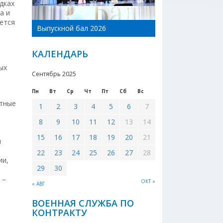
дках
а и
День Новоникол
ется
Выпускной бал 2026
района 2026
КАЛЕНДАРЬ
ых
Сентябрь 2025
Пн
Вт
Ср
Чт
Пт
Сб
Вс
стные
1
2
3
4
5
6
7
8
9
10
11
12
13
14
15
16
17
18
19
20
21
м
22
23
24
25
26
27
28
ии,
29
30
 –
ОКТ »
« АВГ
ВОЕННАЯ СЛУЖБА ПО
КОНТРАКТУ