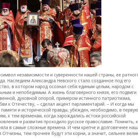
о символ независимости и суверенности нашей страны, ее ратног
ода. Наследием Александра Невского стало созданное под его
ство, в котором народ осознал себя единым целым, народом с
ьным и непобедимым. А жизнь благоверного князя, его подвиги
твенной, духовной опорой, примером истинного патриотизма,
ви к Отечеству, – сделал акцент парламентарий. – И когда мы
 памяти и исторической правды, убежден, необходимо, в перву
ям, к тем временам, когда зарождались истоки российской
новления и развития проходило русское православие. Помнить, 
ояла в самые сложные времена. И чем крепче и долговечнее наш
 Отчизны, тем прочнее будут эти корни, а значит, сильнее вели