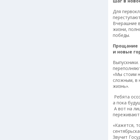
Шаг в ново
Для первокл
переступают
Вчерашние в
жизни, полн
победы.
Прощание
и новые г
Выпускники.
переполняют
«Мы стоим н
сложным, в 
жизнь».
Ребята осоз
а пока буду
А вот на ли
переживают 
«Кажется, т
сентябрьска
Звучит Госу