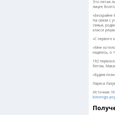
Это пятая л
лицее Волго
«Бескрайне 
На связи с 
семьи, роди
классе реши
«С первого 
«Мне хотело
надеюсь, о 
192 первокл
бегом, Мака
«Будем позн
Лариса Лазу
Источник:
ht
kotorogo-pog
Получе