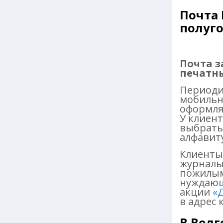
Почта 
полуго
Почта 
печатны
Периоди
мобильн
оформля
У клиен
выбрать
алфавиту
Клиенты
журналы 
пожилым
нуждающ
акции
«
в адрес 
В Волг