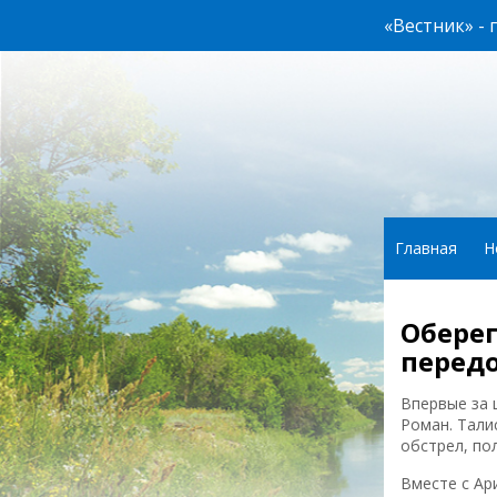
«Вестник» -
Главная
Н
Оберег
перед
Впервые за 
Роман. Тали
обстрел, по
Вместе с Ар