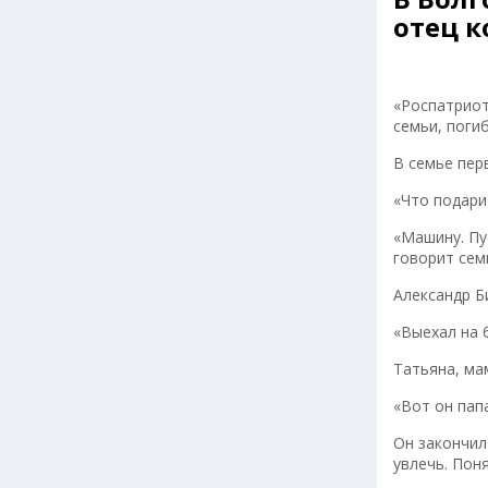
отец к
«Роспатриот
семьи, поги
В семье пер
«Что подари
«Машину. Пу
говорит сем
Александр Б
«Выехал на 
Татьяна, ма
«Вот он пап
Он закончил
увлечь. Пон