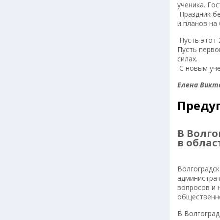
ученика. Го
Праздник бе
и планов на
Пусть этот 
Пусть перво
силах.
С новым уче
Елена Викт
Преду
В Волг
в облас
Волгоградск
администрат
вопросов и 
общественно
В Волгоград