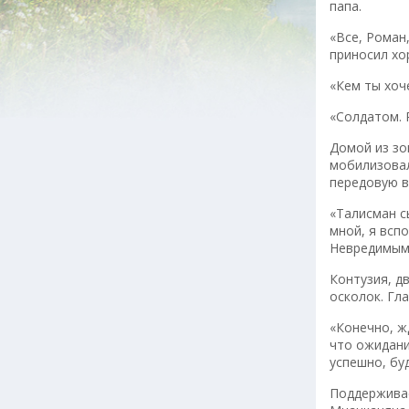
папа.
«Все, Роман
приносил хо
«Кем ты хоч
«Солдатом. 
Домой из зо
мобилизовал
передовую в
«Талисман сы
мной, я всп
Невредимым 
Контузия, д
осколок. Гла
«Конечно, ж
что ожидани
успешно, бу
Поддерживае