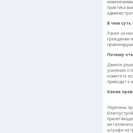
изменениями
практика вы
администрат
В чем суть
Ранее за не
гражданам и
правонаруше
Почему от
Данное реш
усиления от
комитете юс
приводит к 
Какие пра
Перечень пр
благоустрой
прилегающей
металлическ
штрафа на г