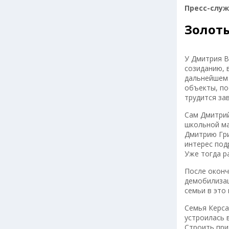
Пресс-слу
Золоты
У Дмитрия В
созиданию, 
дальнейшем 
объекты, по
трудится за
Сам Дмитрий
школьной ма
Дмитрию Гри
интерес под
Уже тогда р
После оконч
демобилизац
семьи в это
Семья Керса
устроилась 
Строить при