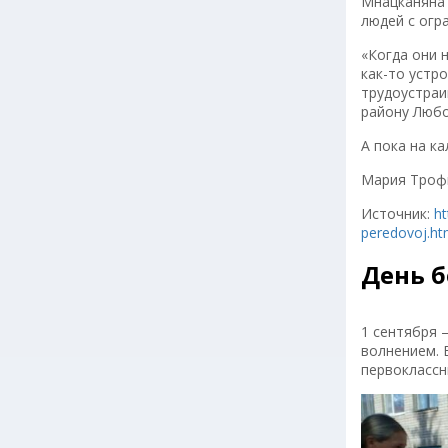
Мнацканяна 
людей с огр
«Когда они 
как-то устр
трудоустраи
району Любо
А пока на к
Мария Троф
Источник:
ht
peredovoj.ht
День б
1 сентября 
волнением. 
первоклассн