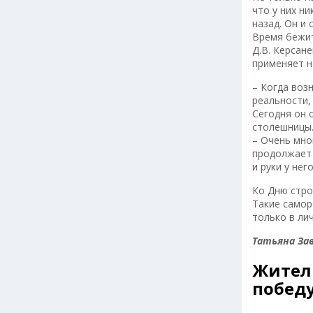
что у них н
назад. Он и 
Время бежит
Д.В. Керсан
применяет н
– Когда возн
реальности,
Сегодня он 
столешницы.
– Очень мно
продолжает 
и руки у нег
Ко Дню стро
Такие самор
только в ли
Татьяна За
Жители
победу