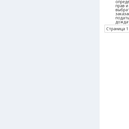
опреде
прав и т
выбрат
заказа
подать
дождат
Страница 1