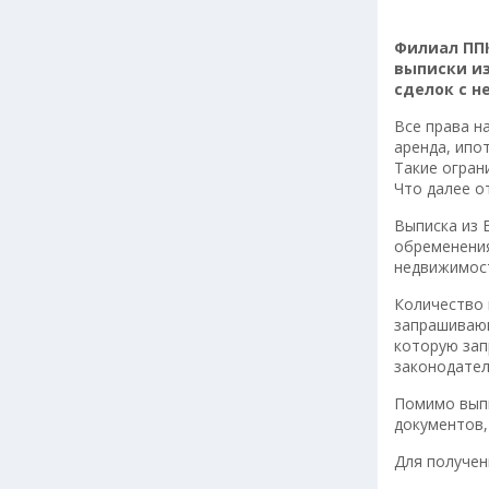
Филиал ПП
выписки из
сделок с н
Все права н
аренда, ипот
Такие огран
Что далее о
Выписка из 
обременения
недвижимост
Количество 
запрашивающ
которую зап
законодател
Помимо выпи
документов,
Для получен