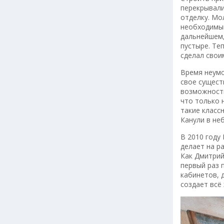
перекрывали
отделку. Мо
необходимый
дальнейшем,
пустыре. Те
сделал свои
Время неумо
свое сущест
возможность
что только 
такие класс
Канули в не
В 2010 году
делает на р
Как Дмитрий
первый раз 
кабинетов, 
создает всё