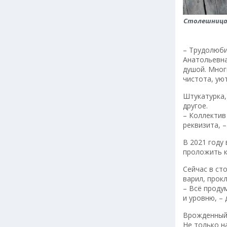
Столешница 
– Трудолюби
Анатольевна
душой. Мног
чистота, уют
Штукатурка,
другое.
– Коллектив
реквизита, 
В 2021 году
проложить к
Сейчас в ст
варил, прок
– Всё проду
и уровню, –
Врожденный 
Не только н