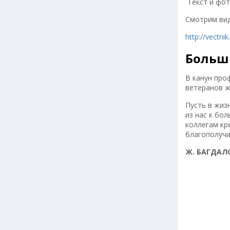
Текст и фот
Смотрим вид
http://vectn
Больши
В канун про
ветеранов ж
Пусть в жиз
из нас к бо
коллегам кр
благополучи
Ж. БАГДАЛ