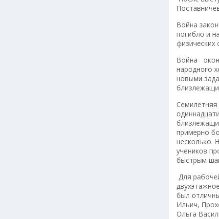
Поставничев
Война закон
погибло и н
физических 
Война оконч
народного х
новыми зада
близлежащи
Семилетняя 
одиннадцати
близлежащих
примерно бо
несколько. 
учеников пр
быстрым шаг
Для рабочей
двухэтажное
был отличны
Ильич, Про
Ольга Васил