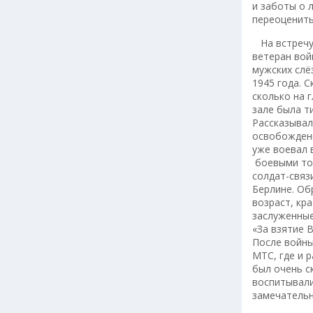
и заботы о 
переоценить
На встречу
ветеран вой
мужских слё
1945 года. 
сколько на 
зале была т
Рассказывал
освобождени
уже воевал 
боевыми тов
солдат-связ
Берлине. Об
возраст, кр
заслуженные
«За взятие 
После войны
МТС, где и 
был очень с
воспитывали
замечательн