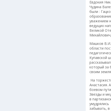
Евдокия Ник
Чудина Вале
были : Гацк
образование
уважением н
ведущих нап
Великой Оте
Михайлович
Машков В.И.
области пос
педагогичес
Купавской ш
рассказывал
который за 
своим земля
На торжеств
Анастасия. 
боевом пути
Звезды и ме
в партизанс
умудрялись в
забывать, в