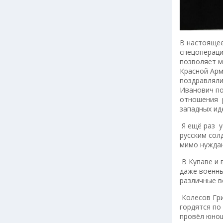
В настоящее
спецоперации
позволяет м
Красной Арм
поздравляли
Иванович по
отношения р
западных ид
Я ещё раз у
русским сол
мимо нуждаю
В Купаве и 
даже военны
различные в
Колесов Гри
гордятся по
провёл юнош