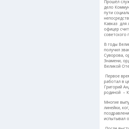
Прошёл служб
дело Коммун
пути социал
непосредств
Кавказ для 
офицер счит
советского 
В годы Вели
получил зва
Суворова, о
Знамени, ор
Великой Оте
Первое врем
работал в ц
Григорий Ан
родиной – К
Многие выпу
линейки, ко
поздравлени
испытывал о
После высту