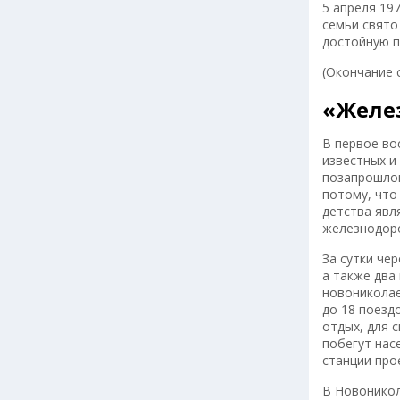
5 апреля 197
семьи свято
достойную п
(Окончание 
«Желе
В первое во
известных и
позапрошлог
потому, что
детства явл
железнодоро
За сутки че
а также два
новониколае
до 18 поезд
отдых, для 
побегут нас
станции про
В Новоникол