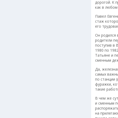
дорогой. К 
как в любом
Павел Евген
стаж которо
его трудова
Он родился 
родители пе
поступив в 
1980 по 198
Татьяне и п
сменным деж
Да, железна
самых важны
по станции 
фуражки, ко
такие работ
В чем же су
и сменным п
распоряжать
на прилегаю