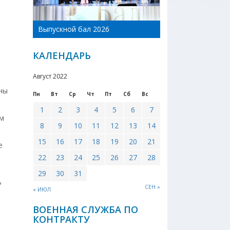
День Новоникол
Выпускной бал 2026
района 2026
КАЛЕНДАРЬ
Август 2022
ны
Пн
Вт
Ср
Чт
Пт
Сб
Вс
1
2
3
4
5
6
7
ом
8
9
10
11
12
13
14
15
16
17
18
19
20
21
е
22
23
24
25
26
27
28
29
30
31
ь
СЕН »
« ИЮЛ
ВОЕННАЯ СЛУЖБА ПО
КОНТРАКТУ