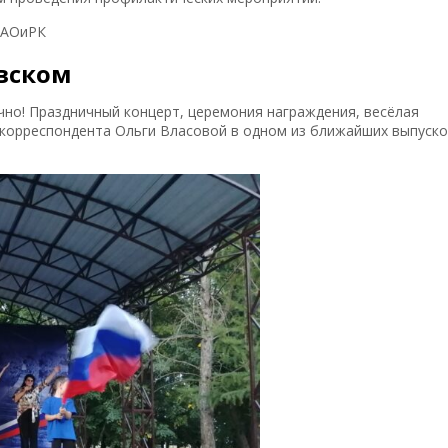
ВАОиРК
овском
чно! Праздничный концерт, церемония награждения, весёлая
 корреспондента Ольги Власовой в одном из ближайших выпуск