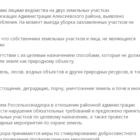
ми лицами ведомства на двух земельных участках
лежащих Администрации Алексеевского района, выявлено
ебления. На момент выезда уборка захламленных участков не
 что собственники земельных участков и лица, не являющиеся
ны:
етствии с их целевым назначением способами, которые не долж
ле земле как природному объекту;
ль, лесов, водных объектов и других природных ресурсов, в т
истощение, деградацию, порчу, уничтожение земель и почв и ино
ием Россельхознадзора в отношении районной администрации
сти нарушения обязательных требований и предложено принят
льных участков по целевому назначению, а также провести
арные мероприятия по охране земель.
дзора принимаются меры по стимулированию добросовестного
м проведения профилактических мероприятий.