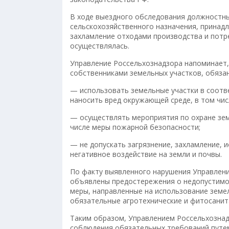
В ходе выездного обследования должностны
сельскохозяйственного назначения, принад
захламление отходами производства и потр
осуществлялась.
Управление Россельхознадзора напоминает,
собственниками земельных участков, обяза
— использовать земельные участки в соотв
наносить вред окружающей среде, в том чис
— осуществлять мероприятия по охране земе
числе меры пожарной безопасности;
— не допускать загрязнение, захламление, 
негативное воздействие на земли и почвы.
По факту выявленного нарушения Управлен
объявлены предостережения о недопустимо
меры, направленные на использование земе
обязательные агротехнические и фитосанит
Таким образом, Управлением Россельхозна
соблюдения обязательных требований путе