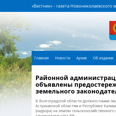
«Вестник» - газета Новониколаевского 
Главная
Новости
Архив
Об издании
Районной администрац
объявлены предостереж
земельного законодате
В Волгоградской области должностными лиц
Астраханской областям и Республике Калмы
(надзора) на землях сельскохозяйственног
законодательства РФ.