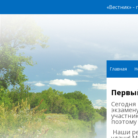
«Вестник» -
Главная
Н
Первы
Сегодня
экзамену
участник
поэтому 
Наши ре
удачи! М