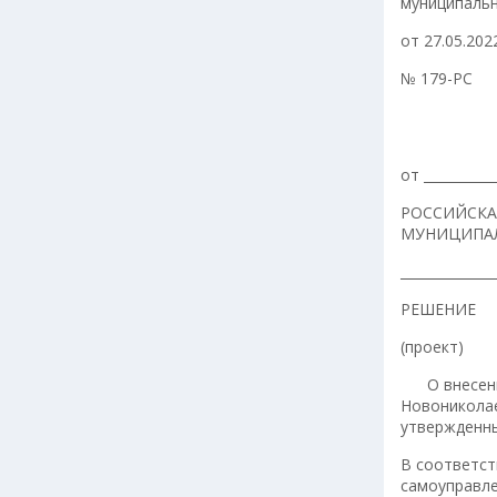
муниципальн
от 27.05.202
№ 179-РС
от __________
РОССИЙСКА
МУНИЦИПАЛ
______________
РЕШЕНИЕ
(проект)
О внесении 
Новониколае
утвержденны
В соответс
самоуправле