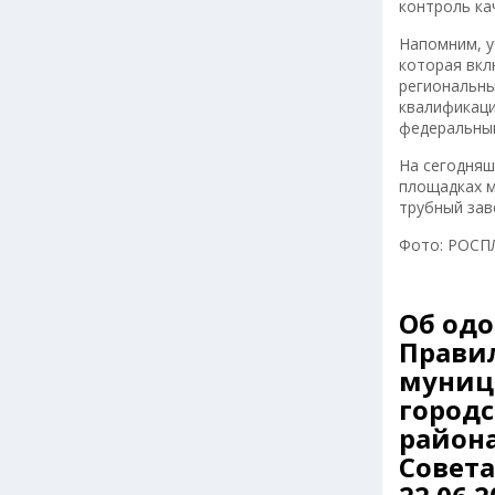
контроль ка
Напомним, у
которая вкл
региональны
квалификаци
федеральны
На сегодняш
площадках м
трубный зав
Фото: РОСП
Об од
Правил
муниц
город
район
Совета