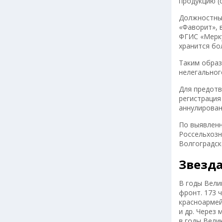
продукцию (
Должностным
«Фаворит», 
ФГИС «Мерку
хранится бо
Таким образ
нелегальног
Для предотв
регистрация
аннулирован
По выявленн
Россельхозн
Волгоградск
Звезд
В годы Вели
фронт. 173 
красноармей
и др. Через
в годы Вели