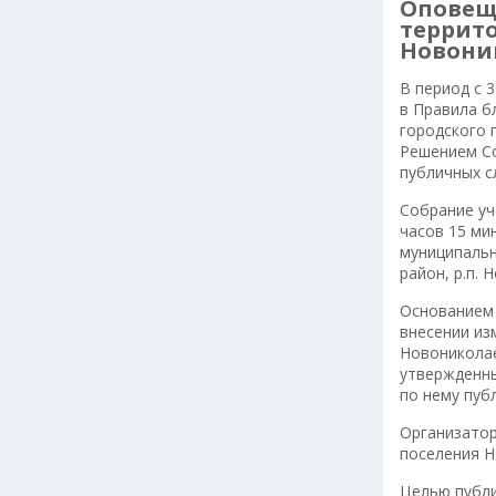
Оповеще
террито
Новони
В период с 
в Правила б
городского 
Решением Со
публичных с
Собрание уч
часов 15 ми
муниципальн
район, р.п. 
Основанием 
внесении из
Новониколае
утвержденны
по нему пуб
Организатор
поселения Н
Целью публи