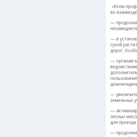
«Всем профи
во взаимоде
— продолжи
незамедлите
— в установ
сухой расти
дорог. Особ
— органам м
ведомствами
дополнитель
пользования
домовладени
— увеличить
земельных у
— активизир
лесных масс
для проезда
— продолжит