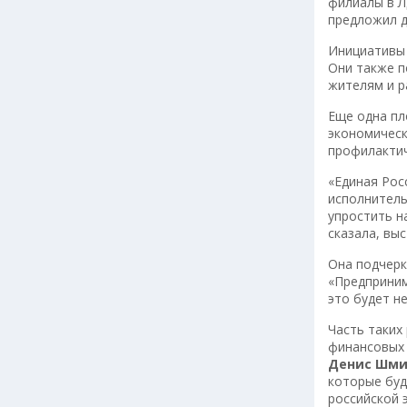
филиалы в Л
предложил д
Инициативы 
Они также п
жителям и р
Еще одна пл
экономическ
профилактич
«Единая Рос
исполнитель
упростить н
сказала, вы
Она подчерк
«Предприним
это будет н
Часть таких
финансовых 
Денис Шми
которые буд
российской 