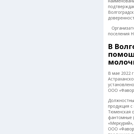
наименовани
подтверждаю
Волгоградск
доверенност
Организатор
поселения Н
В Волг
помощ
молочн
В мае 2022 
Астраханско
установлено
ООО «Фавори
Должностным
продукция с
Тюменская о
фантомные (
«Меркурий»,
ООО «Фавор