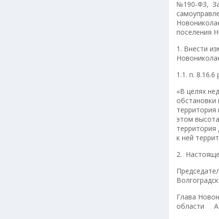
№190-ФЗ, За
самоуправле
Новониколае
поселения Н
1. Внести и
Новониколае
1.1. п. 8.16
«В целях не
обстановки 
территория 
этом высота
территория 
к ней терри
2. Настояще
Председател
Волгоградск
Глава Новон
области А.