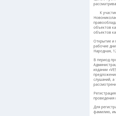
рассматрива
К участию 
Новониколае
правооблада
объектов ка
объектов ка
Открытие и п
рабочие дни
Народная, 1
В период пр
Администрац
издании «VE
предложения
слушаний, а
рассмотрени
Регистрация
проведения 
Для регистр
фамилию, им