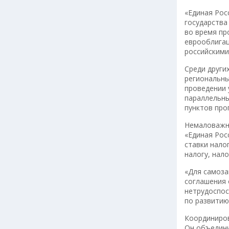
«Единая Рос
государства
во время пр
еврооблигац
российскими
Среди други
региональны
проведении 
параллельны
пунктов про
Немаловажны
«Единая Рос
ставки нало
налогу, нал
«Для самоза
соглашения 
нетрудоспос
по развитию
Координиров
Он объедини