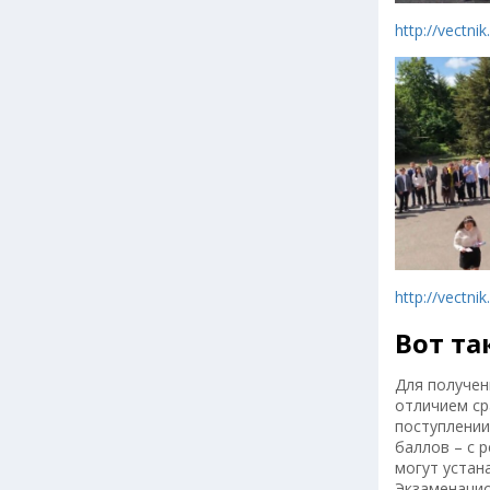
http://vectn
http://vectn
Вот та
Для получен
отличием ср
поступлении
баллов – с 
могут устана
Экзаменацио