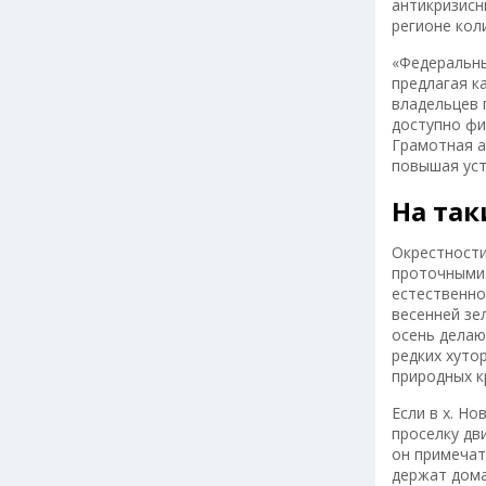
антикризисн
регионе кол
«Федеральны
предлагая к
владельцев 
доступно фи
Грамотная а
повышая уст
На так
Окрестности
проточными 
естественно
весенней зе
осень делаю
редких хуто
природных к
Если в х. Н
проселку дв
он примечат
держат дома