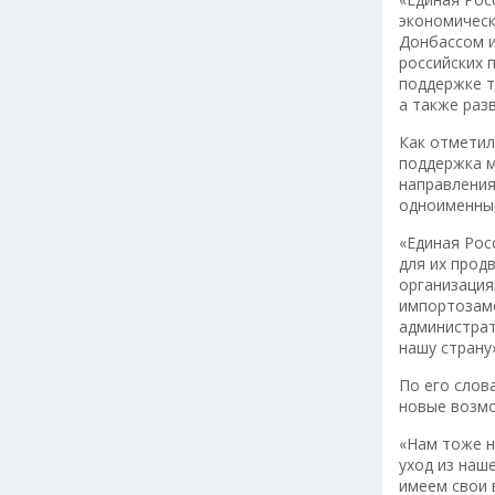
экономическ
Донбассом 
российских 
поддержке т
а также раз
Как отметил
поддержка м
направления
одноименный
«Единая Рос
для их прод
организация
импортозаме
администрат
нашу страну
По его слов
новые возм
«Нам тоже н
уход из наш
имеем свои 