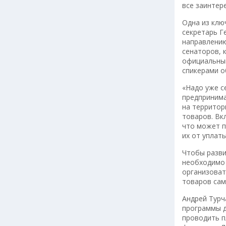
все заинтер
Одна из клю
секретарь Г
направлению
сенаторов, 
официальный
спикерами о
«Надо уже с
предпринима
на территор
товаров. Вк
что может п
их от уплат
Чтобы разви
необходимо 
организоват
товаров сам
Андрей Турч
программы д
проводить п