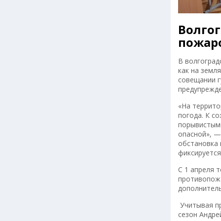
Волго
пожар
В волгоград
как на земл
совещании г
предупрежде
«На террито
погода. К с
порывистыми
опасной», —
обстановка 
фиксируется
С 1 апреля 
противопожа
дополнител
Учитывая пр
сезон Андре