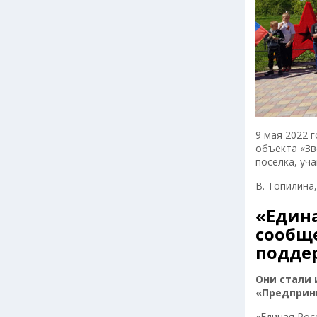
9 мая 2022 
объекта «Зв
поселка, уч
В. Топилина
«Едина
сообщ
подде
Они стали
«Предприн
«Единая Рос