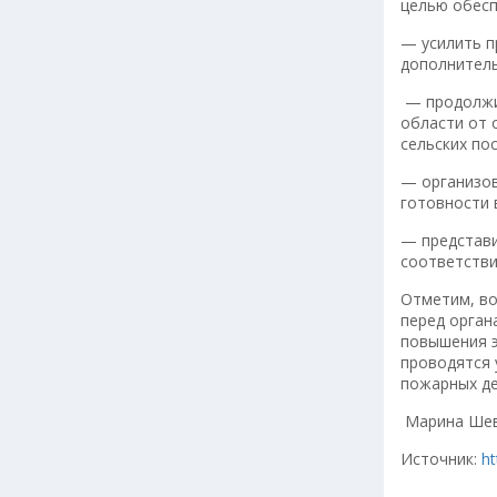
целью обесп
— усилить п
дополнитель
— продолжит
области от 
сельских по
— организов
готовности 
— представи
соответстви
Отметим, во
перед орган
повышения э
проводятся 
пожарных д
Марина Ше
Источник:
h