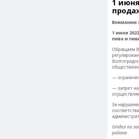
1 июня
прода
Вниманию 
1 июня 202
пива и пи
Обращаем Ва
регулирован
Волгоградск
общественно
— ограничен
— запрет на
осуществляю
За нарушени
соответстви
администрат
Отдел по за
района