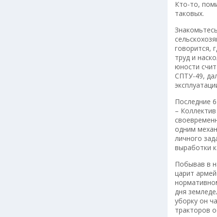
Кто-то, пом
таковых.
Знакомьтесь
сельскохозя
говорится, г
труд и наск
юности счит
СПТУ-49, да
эксплуатаци
Последние 6
– Коллектив
своевременн
одним механ
личного зад
выработки к
Побывав в н
царит армей
нормативном
дня земледе
уборку он ч
тракторов о