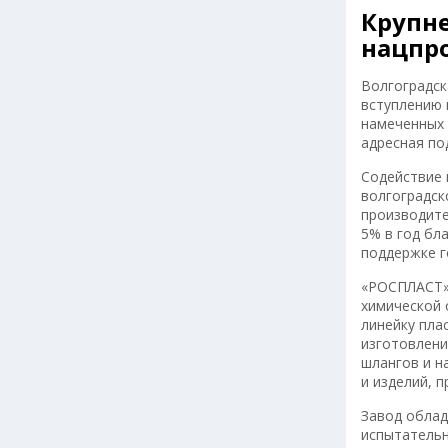
Крупне
нацпр
Волгоградск
вступлению 
намеченных 
адресная по
Содействие 
волгоградск
производите
5% в год бл
поддержке г
«РОСПЛАСТ»
химической 
линейку пла
изготовлени
шлангов и н
и изделий, 
Завод облад
испытательн