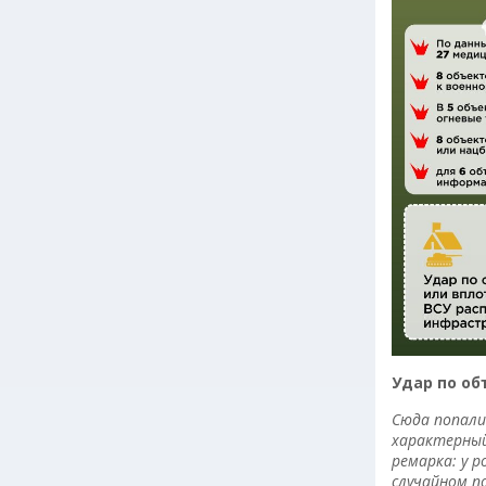
Удар по об
Сюда попали
характерный
ремарка: у 
случайном п