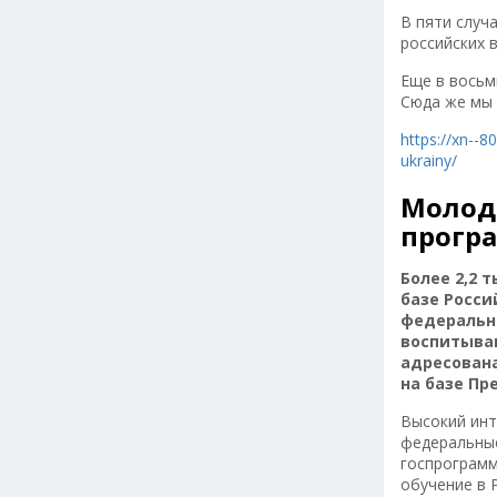
В пяти случ
российских 
Еще в восьм
Сюда же мы 
https://xn--8
ukrainy/
Молод
прогр
Более 2,2 
базе Росси
федеральн
воспитыва
адресована
на базе Пр
Высокий инт
федеральные
госпрограмм
обучение в 