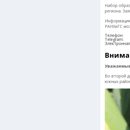
Набор образ
региона. За
Информацию 
РАНХиГС мож
Телефон:
Telegram:
Электронна
Вниман
Уважаемые
Во второй д
южных район