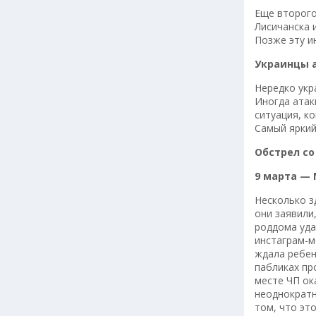
Еще второг
Лисичанска 
Позже эту 
Украинцы 
Нередко укр
Иногда атак
ситуация, к
Самый яркий
Обстрел со
9 марта —
Несколько з
они заявили
роддома уда
инстаграм-м
ждала ребен
пабликах пр
месте ЧП ок
неоднократн
том, что эт