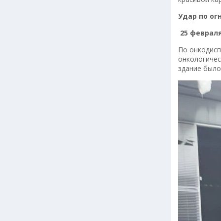
Удар по о
25 феврал
По онкодисп
онкологичес
здание был