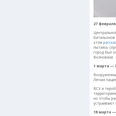
27 февраля
Центральной
батальонов 
этом
расска
пытаясь спр
город был о
Волновахи.
1 марта — 
Вооруженны
Легких паци
ВСУ и теробо
территориях
но чтобы ра
устраивают 
18 марта 