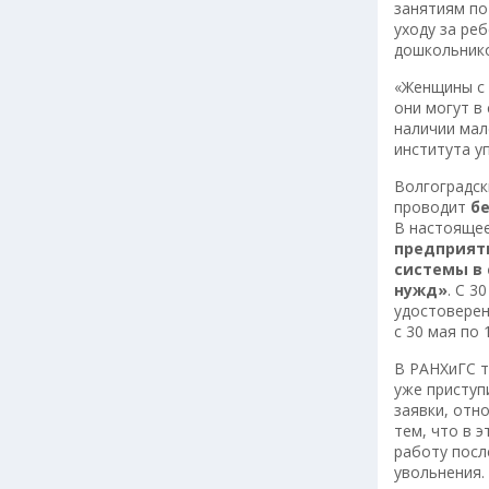
занятиям по
уходу за ре
дошкольник
«Женщины с 
они могут в
наличии мал
института у
Волгоградск
проводит
б
В настоящее
предприяти
системы в 
нужд»
. С 3
удостоверен
с 30 мая по 
В РАНХиГС т
уже приступ
заявки, отн
тем, что в 
работу посл
увольнения.