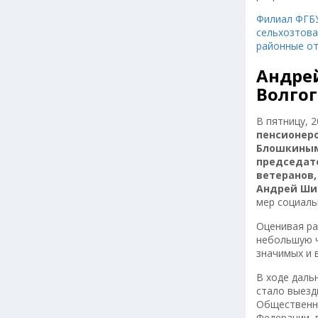
Филиал ФГБУ
сельхозтова
районные от
Андре
Волгог
В пятницу, 
пенсионер
Блошкины
председате
ветеранов,
Андрей Ши
мер социаль
Оценивая ра
небольшую ч
значимых и 
В ходе дал
стало выезд
Общественно
Федерации, 