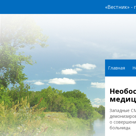
«Вестник» -
Главная
Н
Необо
медиц
Западные СМ
демонизиров
о совершени
больницы.