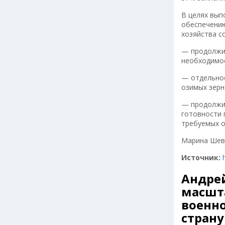
В целях вып
обеспечению
хозяйства с
— продолжит
необходимос
— отдельное
озимых зерн
— продолжит
готовности 
требуемых 
Марина Шев
Источник:
Андрей
масшт
военно
страну