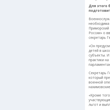
Для этого 
подготови
Военнослужа
необходима 
Приморский 
России» о в
секретарь Г
«Он предусм
детей в шко
субъекты. И
практики на
парламента
Секретарь Г
который пре
военной опе
нахимовские
«Кроме того
участвующим
льгот и вып