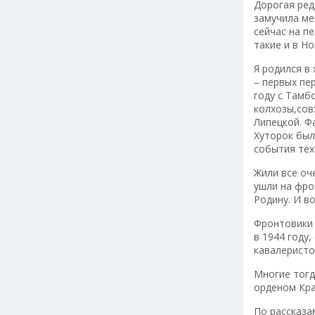
Дорогая ред
замучила ме
сейчас на п
такие и в Н
Я родился в
– первых пе
году с Тамб
колхозы,сов
Липецкой. Ф
Хуторок был
события тех
Жили все оч
ушли на фро
Родину. И в
Фронтовики 
в 1944 году
кавалеристо
Многие тогд
орденом Кра
По рассказа