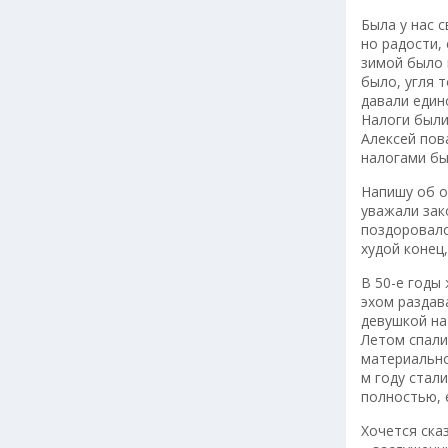
Была у нас 
но радости,
зимой было 
было, угля т
давали един
Налоги были
Алексей пов
налогами бы
Напишу об о
уважали зак
поздоровалс
худой конец
В 50-е годы
эхом раздав
девушкой на
Летом спали
материально
м году стал
полностью, е
Хочется ска