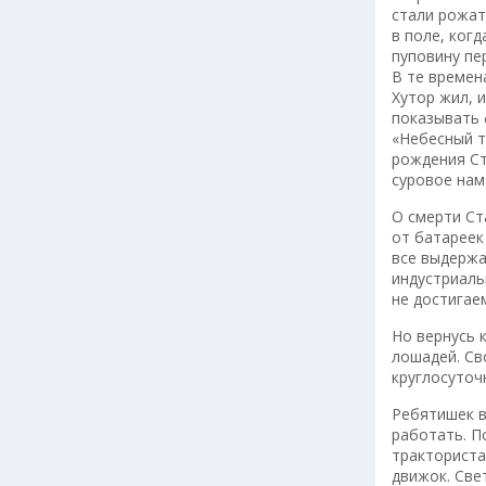
стали рожать
в поле, ког
пуповину пе
В те времен
Хутор жил, и
показывать 
«Небесный т
рождения Ст
суровое нам
О смерти Ст
от батареек 
все выдержа
индустриаль
не достигае
Но вернусь 
лошадей. Св
круглосуточ
Ребятишек в 
работать. П
тракториста
движок. Све