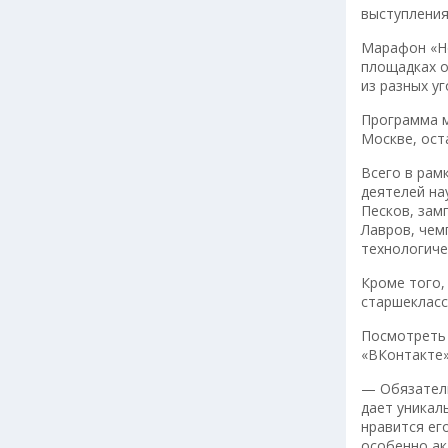
выступления
Марафон «Но
площадках о
из разных у
Программа м
Москве, ост
Всего в рам
деятелей на
Песков, зам
Лавров, чем
технологиче
Кроме того,
старшекласс
Посмотреть
«ВКонтакте»
— Обязатель
дает уникал
нравится ег
особенно ак