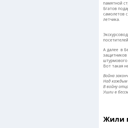
памятной ст
Бгатов пода
самолетов с
летчика.
Экскурсовод
посетителей
А далее в Б
защитников 
штурмового 
Вот такая н
Война законч
Над каждым 
В войну отц
Ушли в бесс
Жили 