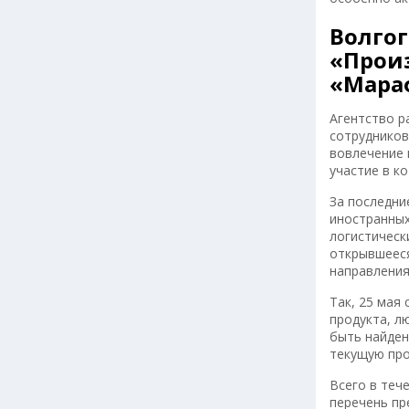
Волго
«Произ
«Мара
Агентство р
сотрудников
вовлечение 
участие в к
За последни
иностранных
логистическ
открывшееся
направления
Так, 25 мая
продукта, л
быть найден
текущую про
Всего в теч
перечень пр