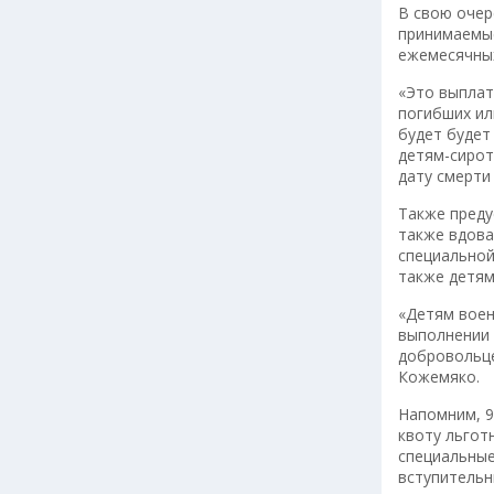
В свою очер
принимаемые
ежемесячных
«Это выплат
погибших ил
будет будет
детям-сирот
дату смерти
Также пред
также вдова
специальной
также детям
«Детям воен
выполнении 
добровольце
Кожемяко.
Напомним, 9
квоту льгот
специальные
вступительн