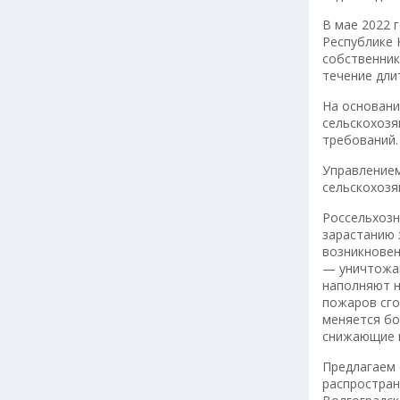
В мае 2022 
Республике 
собственник
течение дли
На основани
сельскохозя
требований.
Управлением
сельскохозя
Россельхозн
зарастанию 
возникновен
— уничтожаю
наполняют н
пожаров сго
меняется бо
снижающие к
Предлагаем 
распростран