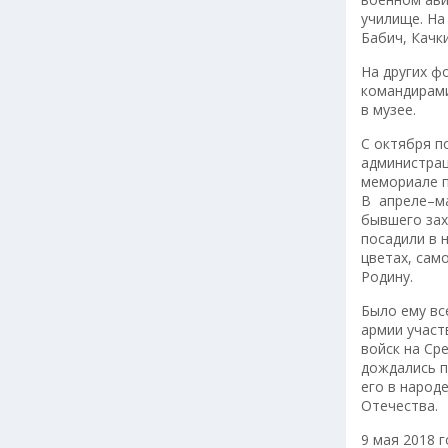
училище. На
Бабич, Качк
На других ф
командирами
в музее.
С октября п
администрац
мемориале п
В апреле–ма
бывшего зах
посадили в 
цветах, сам
Родину.
Было ему вс
армии участ
войск на Сре
дождались п
его в народ
Отечества.
9 мая 2018 