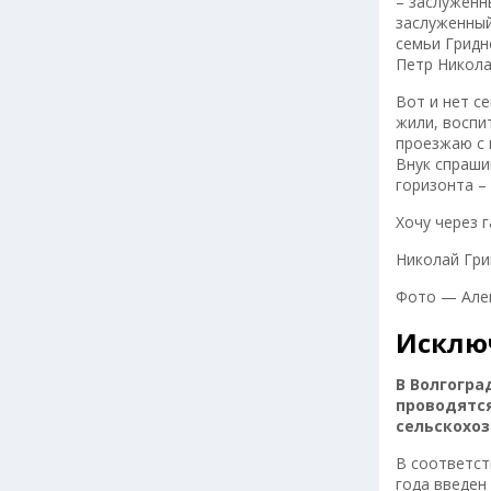
– заслуженн
заслуженный
семьи Гридн
Петр Никола
Вот и нет с
жили, воспи
проезжаю с в
Внук спраши
горизонта –
Хочу через 
Николай Гри
Фото — Але
Исклю
В Волгогра
проводятс
сельскохо
В соответст
года введен