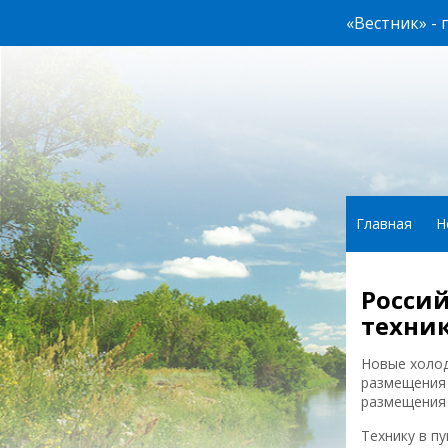
«Вестник» -
Главная
Н
Россий
техни
Новые холод
размещения 
размещения 
Технику в п