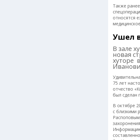
Также ранее
спецопераци
относятся е
медицинское
Ушел в
В зале х
новая с
хуторе 
Иванови
Удивительна
75 лет наст
отчество «К
был сделан 
В октябре 2
с близкими
Распоповым,
захоронения
Информацию 
составленн