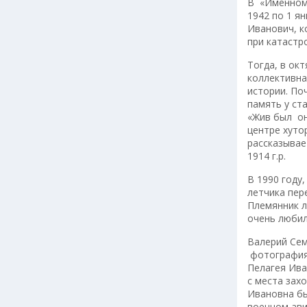
В «Именном 
1942 по 1 я
Иванович, к
при катастро
Тогда, в ок
коллективна
истории. По
память у ст
«Жив был он
центре хуто
рассказывае
1914 г.р.
В 1990 году
летчика пер
Племянник л
очень любил
Валерий Сем
фотография
Пелагея Ива
с места зах
Ивановна бы
военном ави