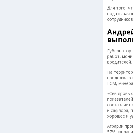
Для того, ч
подать заяв
сотрудников
Андрей
выпол
Губернатор 
работ, мони
вредителей.
На территор
продолжаютс
ГСМ, минера
«Сев яровых
показателей
составляет 
и сафлора, 
хорошее и у
Аграрии про
57% запланир