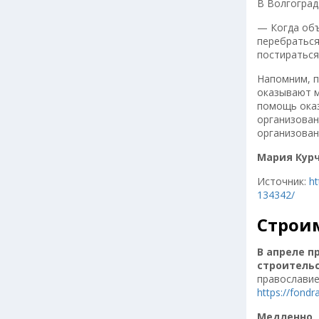
В Волгоград
— Когда объ
перебраться
постираться
Напомним, п
оказывают м
помощь оказ
организован
организован
Мария Курч
Источник:
ht
134342/
Строим
В апреле п
строитель
православие
https://fond
Медленно, 