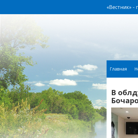
«Вестник» -
Главная
Н
В облд
Бочаро