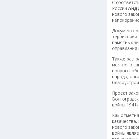
С соответс
России
Анд
нового зако
непокоренно
Документом,
территории 
памятных зн
оправдания 
Также разгр
местного са
вопросы обе
народа, орг
благоустрой
Проект зако
Волгоградск
войны 1941-
Как отметил
казачества,
нового зако
войны являе
кто пытаетс