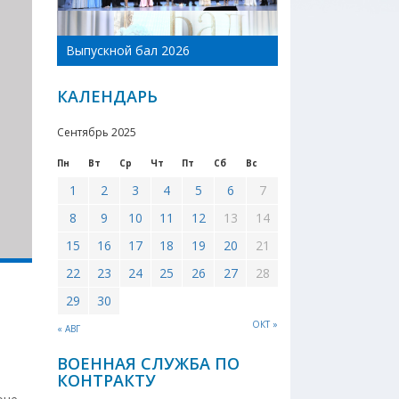
День Новоникол
Выпускной бал 2026
района 2026
КАЛЕНДАРЬ
Сентябрь 2025
Пн
Вт
Ср
Чт
Пт
Сб
Вс
1
2
3
4
5
6
7
8
9
10
11
12
13
14
15
16
17
18
19
20
21
22
23
24
25
26
27
28
29
30
ОКТ »
« АВГ
ВОЕННАЯ СЛУЖБА ПО
КОНТРАКТУ