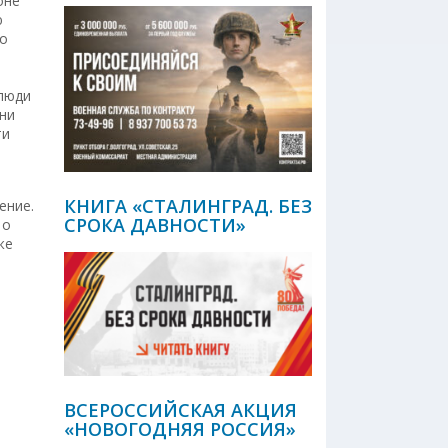
оне
ю
но
 люди
зни
ти
КНИГА «СТАЛИНГРАД. БЕЗ
ение.
СРОКА ДАВНОСТИ»
 о
же
ВСЕРОССИЙСКАЯ АКЦИЯ
«НОВОГОДНЯЯ РОССИЯ»