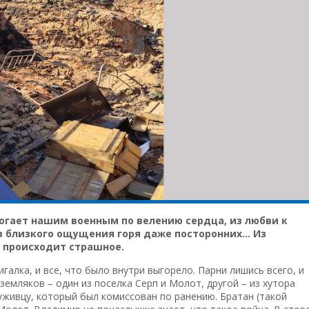
могает нашим военным по велению сердца, из любви к
из близкого ощущения горя даже посторонних… Из
а происходит страшное.
алка, и все, что было внутри выгорело. Парни лишись всего, и
 земляков – один из поселка Серп и Молот, другой – из хутора
луживцу, который был комиссован по ранению. Братан (такой