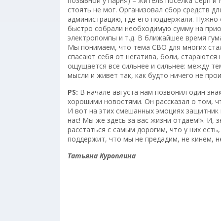
позывной у парня) – житель поселка Серп и
стоять не мог. Организовал сбор средств 
администрацию, где его поддержали. Нужно 
быстро собрали необходимую сумму на прио
электропомпы и т.д. В ближайшее время гум
Мы понимаем, что тема СВО для многих стал
спасают себя от негатива, боли, стараются 
ощущается все сильнее и сильнее: между тем
мысли и живет так, как будто ничего не про
PS:
В начале августа нам позвонил один зна
хорошими новостями. Он рассказал о том, чт
И вот на этих смешанных эмоциях защитник г
нас! Мы же здесь за вас жизни отдаем!». И,
расстаться с самым дорогим, что у них есть
поддержит, что мы не предадим, не кинем, 
Татьяна Куроплина