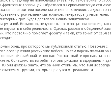
 Молот. Владимир не понаслышке знает, что такое война. В стор
для фронтовых товарищей. Обратился в Серпомолотскую сельску
сказать, все жители поселения активно включились и достаточ
бретение строительных материалов, генератора, утеплителей,
анитарный груз будет доставлен нашим защитникам.
а рутиной. Возможно, нечуткость – это защитная реакция, так
не впускать в себя реальность. Однако, разрыв в обыденной жи
и, кто постоянно помогает фронту и теми, кто гонит от себя э
исходит.
комый боец, про которого мы публиковали статью. Позвонил с
о Часов Яр взяли российские войска, но сам парень получил ран
оворил: «Не забывайте про нас! Рассказывайте про нас, пишите
 знаете, большинство из ребят готовы рисковать здоровьем и да
, НО они должны знать, что за ними стоим мы; что тыл их всегда
не окажемся трусами, которые прячутся от реальности.