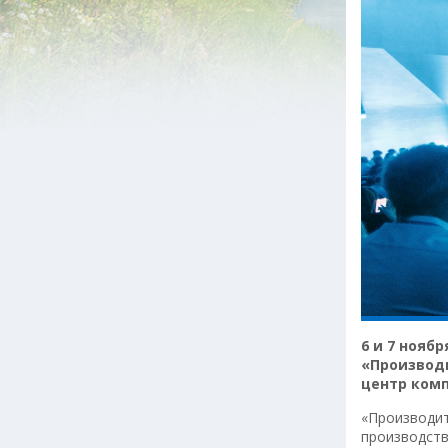
6 и 7 нояб
«Производ
центр комп
«Производит
производств