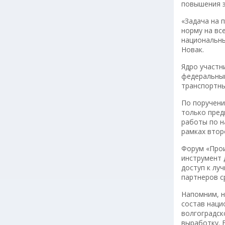
повышения э
«Задача на 
норму на вс
национальны
Новак.
Ядро участн
федеральный
транспортны
По поручени
только пред
работы по н
рамках втор
Форум «Прои
инструмент 
доступ к лу
партнеров с
Напомним, н
состав наци
волгоградск
выработку. 