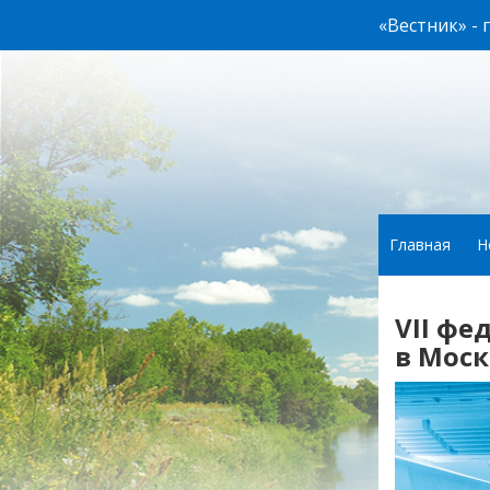
«Вестник» -
Главная
Н
VII ф
в Моск