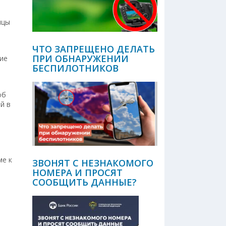
ицы
ЧТО ЗАПРЕЩЕНО ДЕЛАТЬ
ПРИ ОБНАРУЖЕНИИ
тие
БЕСПИЛОТНИКОВ
об
й в
в
ме к
ЗВОНЯТ С НЕЗНАКОМОГО
НОМЕРА И ПРОСЯТ
СООБЩИТЬ ДАННЫЕ?