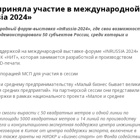
 приняла участие в международной
ia 2024»
одный форум-выставка «InRussia-2024», где свои возможност
емонстрировали 50 субъектов России, среди которых и
ддержкой на международной выставке-форуме «INRUSSIA 2024»
К «НИТ», которая занимается разработкой и производством
D-печати.
порацией МСП для участия в сессии
и среднему предпринимательству «Малый бизнес бывает велики
средних предприятий». На партнерской сессии они представили
ржки в рамках национального проекта «Малое и среднее
ет смогли вырасти с 50 квадратных метров и одной линии по
 площади 5000 квадратных метров и 14 линий по производству
гла и консультационно-экспертная поддержка центра инжинирин
ереговоров в Китае от центра поддержки экспорта, включение в
а также гранты на НИОКР и «Бизнес-старт» от Фонда содейств