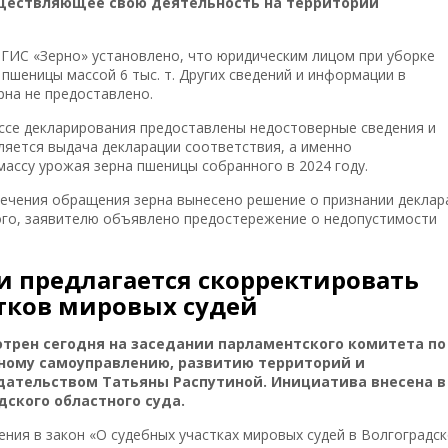
уществляющее свою деятельность на территории
ГИС «Зерно» установлено, что юридическим лицом при уборке
шеницы массой 6 тыс. т. Других сведений и информации в
на не предоставлено.
ссе декларирования предоставлены недостоверные сведения и
ляется выдача декларации соответствия, а именно
ассу урожая зерна пшеницы собранного в 2024 году.
сечения обращения зерна вынесено решение о признании деклар
ого, заявителю объявлено предостережение о недопустимости
и предлагается скорректировать
тков мировых судей
трен сегодня на заседании парламентского комитета по
тному самоуправлению, развитию территорий и
ательством Татьяны Распутиной. Инициатива внесена в
ского областного суда.
ния в закон «О судебных участках мировых судей в Волгоградс