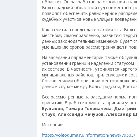
области». Он разработан на основании анал
Волгоградский областной суд совместно с 
позволят обеспечить равномерное распреде
судебных участков новые улицы и возведенн
Как отметила председатель комитета Волго
местному самоуправлению, развитию терри
данных законодательных изменений будет с
уменьшению сроков рассмотрения дел и пов
На заседании парламентарии также обсудил
установлении границ и наделении статусом 
их составе. В частности, уточняется картог
муниципальных районов, прилегающих к сосе
Соглашениями об описании местоположения
данном случае между Волгоградской, Росто
Все рассмотренные на заседании нормативн
принятию. В работе комитета приняли учас
Булгаков
,
Тамара Головачева
,
Дмитрий
Струк
,
Александр Чечуров
,
Александр Ш
Источник:
https://volgoduma.ru/information/news/79503/