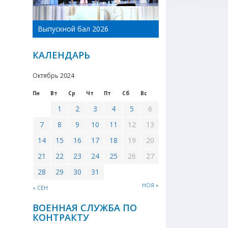
День Новоникол
Выпускной бал 2026
района 2026
КАЛЕНДАРЬ
Октябрь 2024
Пн
Вт
Ср
Чт
Пт
Сб
Вс
1
2
3
4
5
6
7
8
9
10
11
12
13
14
15
16
17
18
19
20
21
22
23
24
25
26
27
28
29
30
31
НОЯ »
« СЕН
ВОЕННАЯ СЛУЖБА ПО
КОНТРАКТУ