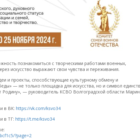
жность познакомиться с творческими работами военных,
ерез искусство выражают свои чувства и переживания.
деи и проекты, способствующие культурному обмену и
ды» — не только площадка для искусства, но и символ единств
т Родину», — руководитель КСВО Волгоградской области Марин
и в ВК:
https://vk.com/ksvo34
и в ТГ:
https://t.me/ksvo34
ке:
cbcf1c5/?page=2