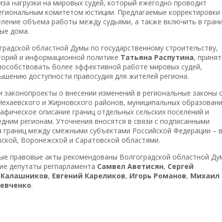
иза нагрузки на мировых судей, который ежегодно проводит
региональным комитетом юстиции. Предлагаемые корректировки
ление объема работы между судьями, а также включить в гран
ые дома.
градской областной Думы по государственному строительству,
торий и информационной политике
Татьяна Распутина
, приня
пособствовать более эффективной работе мировых судей,
ышению доступности правосудия для жителей региона.
и законопроекты о внесении изменений в региональные законы 
Нехаевского и Жирновского районов, муниципальных образовани
рафическое описание границ отдельных сельских поселений и
дним регионам. Уточнения вносятся в связи с подписанными
 границ между смежными субъектами Российской Федерации – 
вской, Воронежской и Саратовской областями.
ые правовые акты рекомендованы Волгоградской областной Ду
тие депутаты регпарламента
Самвел Аветисян
,
Сергей
 Калашников
,
Евгений Кареликов
,
Игорь Романов
,
Михаил
евченко
.