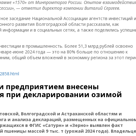
рамме «1570» от Минпромторга России. Опытом взаимодействия
 сессии», — отметил директор компании Виталий Сергеев.
тное заседание Национальной Ассоциации агентств инвестиций 
онного развития Волгоградской области рассказали, как
й информации и в социальных сетях, а также поделились успеш
нвестиции в промышленность. Более 51,3 млрд рублей освоено
нваре-июне 2024 года — это на 80% больше по отношению к
мним, общий объем вложений в экономику региона за этот пери
_2858.html
ти предприятием внесены
ия при декларировании озимой
товской, Волгоградской и Астраханской областям и
нга и анализа деклараций, размещенных на официально
ржащихся в ФГИС «Сатурн» и «Зерно» выявлен факт
 пшеницы массой 9 тыс. т (урожай 2024 года). Владельц