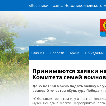
«Вестник» - газета Новониколаевского 
Главная
Новости
Архив
Об издании
Принимаются заявки на
Комитета семей воинов
До 25 ноября можно подать заявку на у
воинов Отечества «Культура Победы». 
«С большим трепетом жду открытия фестива
музее Победы в Москве. Мероприятие, орга