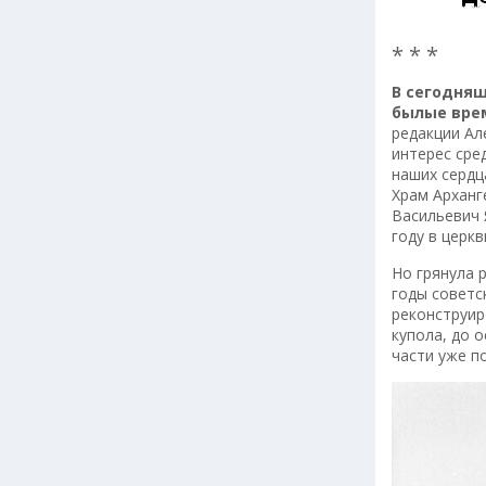
* * *
В сегодня
былые вре
редакции Ал
интерес сре
наших сердц
Храм Арханг
Васильевич 
году в церк
Но грянула 
годы советс
реконструир
купола, до 
части уже п