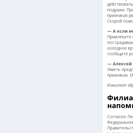
действовать
подушки. Пр
признаках р
Скорой помо
— А если и
Привлеките 
пострадавше
холодное вр
сообщите ро
— Алексей 
Иметь предс
признаках. 
Комитет здр
Филиал
напом
Согласно Пе
Федеральном
Правительст