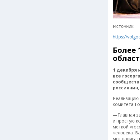
Источник:
https://volg
Более 
облас
1 декабря 
все госорг
сообществ
россиянин,
Реализацию 
комитета Го
—Главная за
и простую к
меткой «гос
человека. В
мог написат