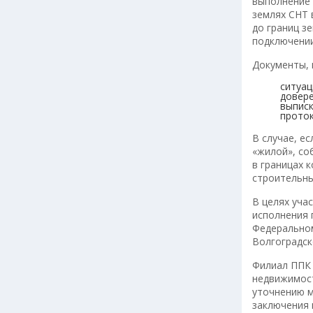
выполнение 
землях СНТ 
до границ з
подключении
Документы, 
ситуац
довере
выписк
проток
В случае, е
«жилой», со
в границах 
строительны
В целях уча
исполнения 
Федеральном
Волгоградск
Филиал ППК 
недвижимост
уточнению м
заключения 