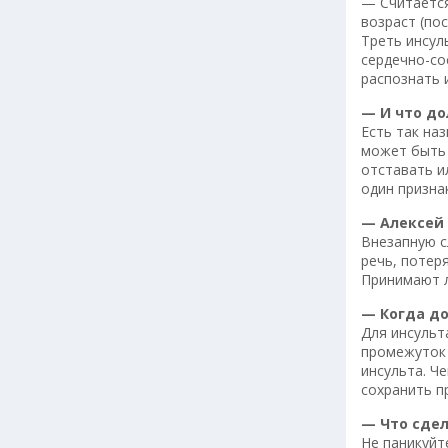
— Считается
возраст (пос
Треть инсуль
сердечно-со
распознать 
— И что д
Есть так на
может быть 
отставать и
один призна
— Алексей
Внезапную с
речь, потер
Принимают л
— Когда до
Для инсульт
промежуток 
инсульта. Ч
сохранить п
— Что сде
Не паникуйт