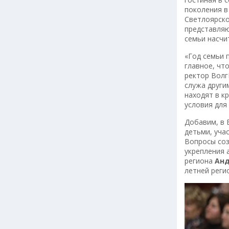
поколения в
Светлоярско
представляю
семьи насчи
«Год семьи 
главное, чт
ректор Вол
служа други
находят в к
условия для 
Добавим, в 
детьми, уча
Вопросы соз
укрепления 
региона
Анд
летней рег