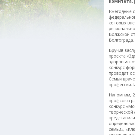
комитета, 
Ежегодные с
федеральног
которых вне
регионально
Волжской ст
Волгограда.
Вручив засл
проекта «З
здоровья» о
конкурс фор
проводит ос
Семьи враче
профессии. 
Напомним, 2
профсоюз ра
конкурс «Мо
творческой 
представили
определялис
семьи», «Кл
гостиная в 