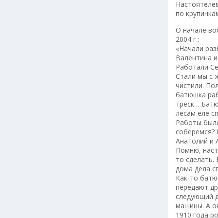
Настоятелем
по крупинка
О начале во
2004 г.:
«Начали раз
Валентина и
Работали Се
Стали мы с 
чистили. По
батюшка раб
треск… Батю
лесам еле с
Работы было
соберемся? 
Анатолий и 
Помню, наст
то сделать.
дома дела с
Как-то батю
передают др
следующий д
машины. А о
1910 года ро