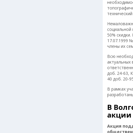
необходимос
топографиче
технический
Немаловажно
социальной 
50% скидки.
17.07.1999 
члены их се
Всю необход
актуальных 
ответственн
доб. 24-63, 
40 доб. 20-95
В рамках уч
разработан
В Волг
акции 
Акция под
общественн