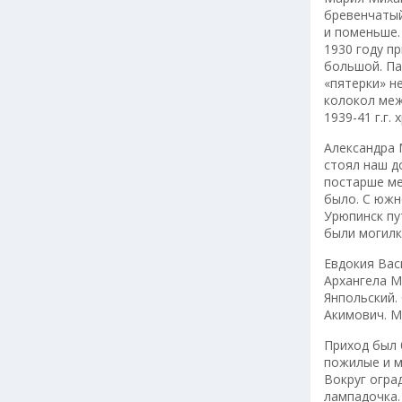
бревенчатый
и поменьше.
1930 году п
большой. Па
«пятерки» н
колокол меж
1939-41 г.г.
Александра 
стоял наш д
постарше ме
было. С южн
Урюпинск пу
были могилки
Евдокия Вас
Архангела М
Янпольский.
Акимович. М
Приход был 
пожилые и м
Вокруг огра
лампадочка.