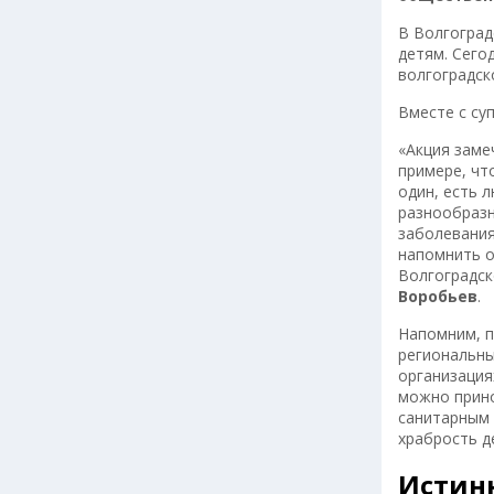
В Волгоград
детям. Сего
волгоградс
Вместе с су
«Акция заме
примере, чт
один, есть 
разнообразн
заболевания
напомнить о
Волгоградск
Воробьев
.
Напомним, п
региональны
организация
можно прино
санитарным 
храбрость д
Истин