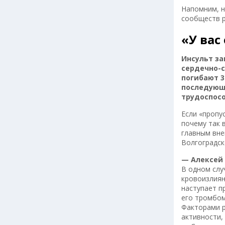
Напомним, н
сообществ р
«У вас
Инсульт за
сердечно-с
погибают 3
последующе
трудоспосо
Если «пропу
почему так 
главным вне
Волгоградск
— Алексей 
В одном слу
кровоизлиян
наступает п
его тромбом
Факторами р
активности,