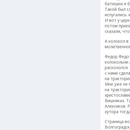
батюшки я б
Такой был с
испугались:
И вот у церк
потом приех
сказали, чт
А колокол в
молитвенном
Федор Федот
колокольни 
раскололся.
с нами сдела
на трактори
Мне уже не 
на трактори
христослави
Вишняках. Т
Алексиков. 
хутора тогда
Страница во
Волгоградск