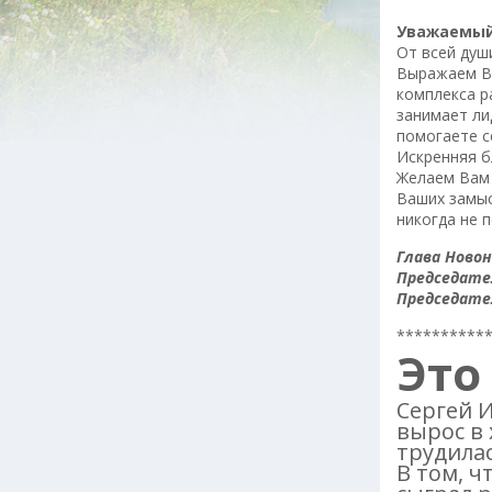
Уважаемый
От всей душ
Выражаем Ва
комплекса р
занимает ли
помогаете с
Искренняя б
Желаем Вам 
Ваших замыс
никогда не 
Глава Новон
Председате
Председате
**********
Это
Сергей И
вырос в 
трудилас
В том, ч