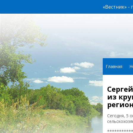
«Вестник» -
Главная
Н
Сергей
из кр
регион
Сегодня, 5 
сельскохозя
**********