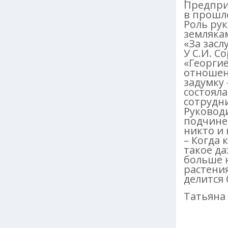
Предпри
в прошло
Роль рук
земляка
«За засл
У С.И. С
«Георгие
отношени
задумку
состояла
сотрудни
Руководи
подчинен
никто и 
– Когда 
такое да
больше н
растения
делится
Татьяна