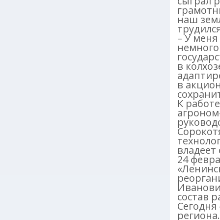
сыграл 
грамотн
наш земл
трудился
– У меня
немного 
государс
в колхоз
адаптиро
в акцион
сохранит
К работе
агроном-
руководс
Сорокот
технолог
владеет 
24 февра
«Ленинс
реорган
Иванови
состав 
Сегодня 
региона.