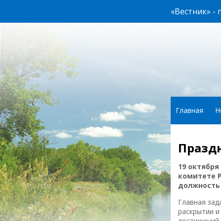
«Вестник» -
Главная
Н
Празд
19 октября
комитете Р
должность 
Главная зад
раскрытии и
достижений 