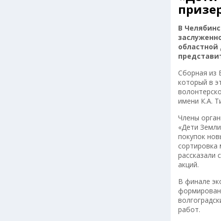
призер
В Челябинс
заслуженн
областной 
представит
Сборная из 
который в э
волонтерско
имени К.А. 
Члены орган
«Дети Земли
покупок нов
сортировка 
рассказали 
акций.
В финале эк
формировани
волгоградск
работ.