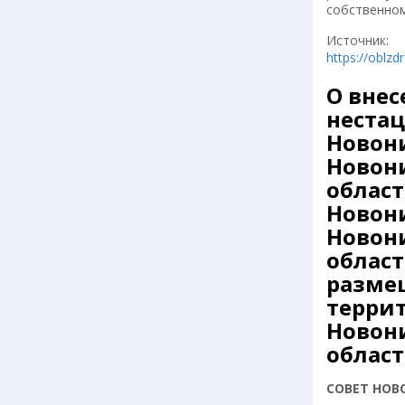
собственном
Источник:
https://oblzd
О вне
нестац
Новони
Новон
облас
Новони
Новон
област
разме
террит
Новон
облас
СОВЕТ НОВ