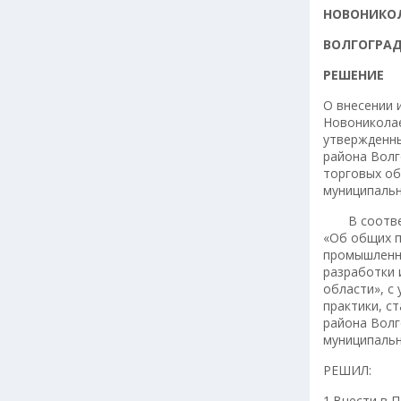
НОВОНИКО
ВОЛГОГРА
РЕШЕНИЕ
О внесении 
Новониколае
утвержденны
района Волг
торговых об
муниципальн
В соответ
«Об общих п
промышленно
разработки 
области», с
практики, с
района Волг
муниципальн
РЕШИЛ:
1.Внести в 