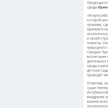
Председател
среды
Ирин
«Всероссийс
которой шко
лучшему, сд
приняли в н
экологическ
и своей стр
планеты. Уж
природного 
говорил Пре
воспитание 
деятельност
среды и рег
детские сад
проводят ме
Отметим, за
существенны
Ахтубинской
внедрение з
важнее всег
экологическ