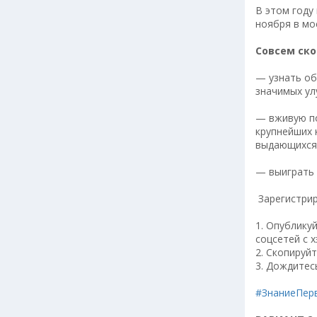
В этом году
ноября в м
Совсем ско
— узнать об
значимых ул
— вживую по
крупнейших 
выдающихся 
— выиграть 
Зарегистрир
1. Опублику
соцсетей с 
2. Скопируйт
3. Дождитес
#ЗнаниеПер