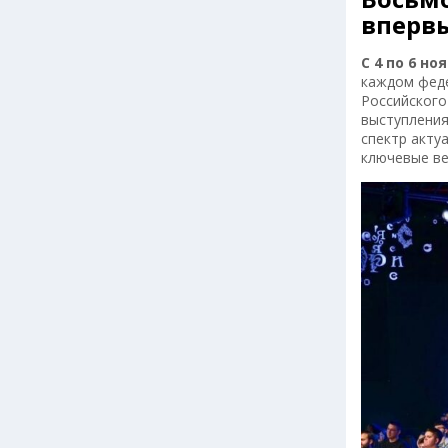
впервы
С 4 по 6 но
каждом феде
Российског
выступления
спектр акту
ключевые ве