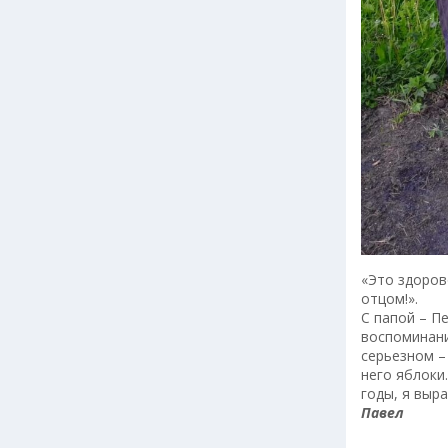
«Это здоров
отцом!».
С папой – П
воспоминани
серьезном –
него яблоки
годы, я выра
Павел
—————