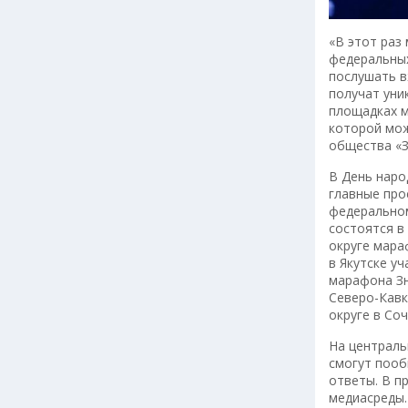
«В этот раз
федеральных
послушать в
получат уни
площадках м
которой мож
общества «З
В День наро
главные про
федеральном
состоятся в
округе мара
в Якутске у
марафона Зн
Северо-Кавк
округе в Соч
На централь
смогут пооб
ответы. В п
медиасреды.