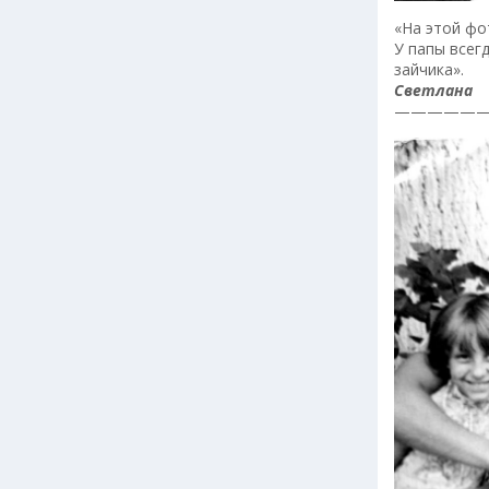
«На этой фо
У папы всег
зайчика».
Светлана
—————