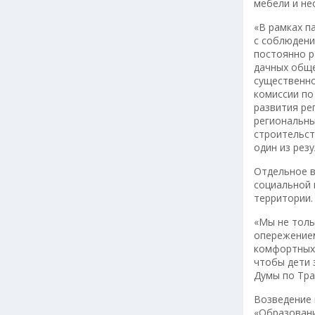
мебели и не
«В рамках п
с соблюдени
постоянно р
дачных обще
существенно
комиссии по
развития ре
региональны
строительст
один из рез
Отдельное в
социальной 
территории.
«Мы не толь
опережением
комфортных 
чтобы дети 
Думы по Тр
Возведение 
«Образовани