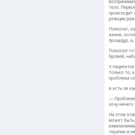
воспринимат
тело. Перво
происходят 
реакции раз
Психолог, к
жизни, пото
процедур, и
Психолог го
бровей, наб
У пациенток
только то, 
проблема се
А есть ли к
— Проблема 
хочу ничего
На этом эта
может быть 
изменениями
терапии и н