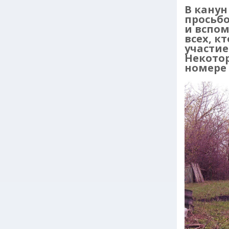
В канун
просьб
и вспом
всех, 
участие
Некото
номере