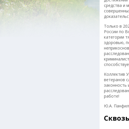
средства и 
совершенных
доказательс
Только в 20
России по В
категории т
здоровью, п
неприкоснов
расследован
криминалист
способствуе
Коллектив У
ветеранов с
законность 
расследован
работе!
Ю.А. Панфил
Сквоз