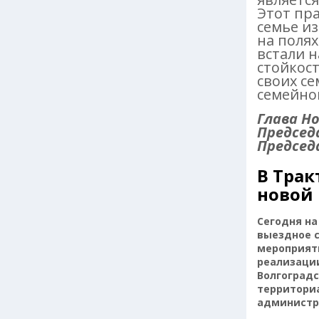
Этот пра
семье и
на поля
встали 
стойкос
своих се
семейног
Глава Н
Председ
Председ
В Трак
новой
Сегодня на
выездное с
мероприят
реализации
Волгоградс
территориа
администр