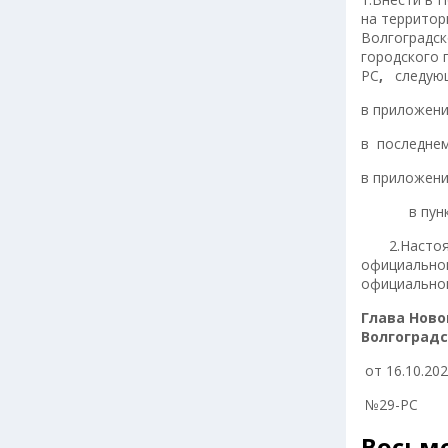
на территор
Волгоградс
городского 
РС
,
следую
в приложени
в последнем
в приложени
в пункте 3
2.Настояще
официальном
официально
Глава Ново
Волгог
от 16.10.202
№29-РС
Восьм