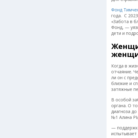
Фонд Тимче
года. С 202
«Забота в б
Фонд, — уяз
дети и подро
Женщи
женщ
Когда в жиз
отчаяние. Ч
ли он с пре
близкие и с
затяжные пе
В особой за
органа. О т
диагноза до
№1 Алина 
— поддержка
испытывает 