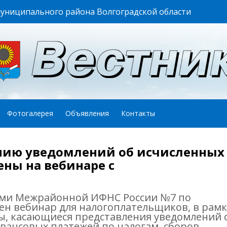
муниципального района Волгоградской области
Фотогалерея
Объявления
Контакты
нию уведомлений об исчисленных
ны на вебинаре с
ами Межрайонной ИФНС России №7 по
ен вебинар для налогоплательщиков, в рамк
ы, касающиеся представления уведомлений 
авансовых платежей по налогам, сборов,