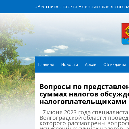
«Вестник» - газета Новониколаевского 
Главная
Новости
Архив
Об издании
Вопросы по представле
суммах налогов обсужде
налогоплательщиками
7 июня 2023 года специалист
Волгоградской области провед
которого рассмотрены вопрос
исчисленных суммах налогов, 