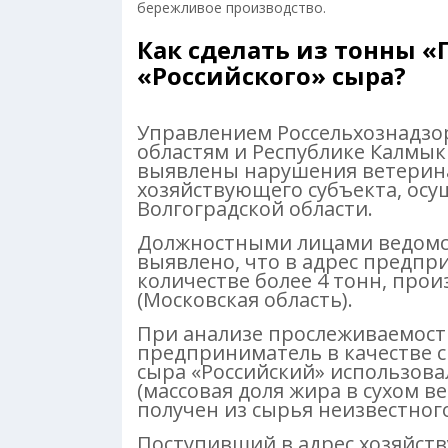
бережливое производство.
Как сделать из тонны «
«Российского» сыра?
Управлением Россельхознадзор
областям и Республике Калмы
выявлены нарушения ветерина
хозяйствующего субъекта, ос
Волгоградской области.
Должностными лицами ведомст
выявлено, что в адрес предпр
количестве более 4 тонн, прои
(Московская область).
При анализе прослеживаемост
предприниматель в качестве с
сыра «Российский» использова
(массовая доля жира в сухом в
получен из сырья неизвестног
Поступивший в адрес хозяйств