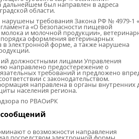
в дальнейшем был направлен в адреса
градской области.
 нарушены требования Закона РФ № 4979-1 
егламента «О безопасности пищевой
и молока и молочной продукции», ветеринар
 порядка оформления ветеринарных
 в электронной форме, а также нарушена
родукции.
ний должностными лицами Управления
ию направлено предостережение о
язательных требований и предложено впре
соответствии с законодательством.
формация направлена в органы внутренних д
щиты населения региона.
адзора по РВАОиРК
 сообщений
оминают о возможности направления
иал посредством электронной формы