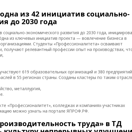
одна из 42 инициатив социально-
я до 2030 года
в социально-экономического развития до 2030 года, иницииров
дна из ключевых инициатив проекта — вовлечение бизнеса в
 организациями. Студенты «Профессионалитета» осваивают
и, получают релевантный профессии опыт на производствах, чт
и,
ствуют 619 образовательных организаций и 380 предприятий
аслей в 55 регионах страны. Созданы кластеры по таким отрасл
яйство, металлургия,
е.
те «Профессионалитет», колледжах и компаниях-участниках
мацию можно узнать на портале ЯПРОФ.РФ.
Производительность труда» в ТД
ь культуру непрерывных улучшен