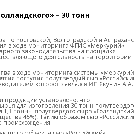
Голландского» – 30 тонн
а по Ростовской, Волгоградской и Астрахан
кия в ходе мониторинга ФГИС «Меркурий»
рного законодательства на площадке
уществляющего деятельность на территории
ва в ходе мониторинга системы «Меркурий
иятия поступил полутвердый сыр «Российски
зводителем которого являлся ИП Якунин А.А.
и продукции установлено, что
ырья для изготовления 30 тонн полутвердог
л 1,1 тонны полутвердого сыра «Голландский
еществе 45%). Таким образом сыр «Российски
о происхождения.
ующего субъекта сыр «Российский»