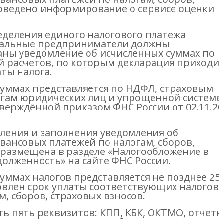
роведено информирование о сервисе оценки
ределения единого налогового платежа
уальные предприниматели должны
аны уведомление об исчисленных суммах по
й расчетов, по которым декларация приходи
аты налога.
суммах представляется по НДФЛ, страховым
гам юридических лиц и упрощенной систем
верждённой приказом ФНС России от 02.11.2
ления и заполнения уведомления об
авансовых платежей по налогам, сборов,
3 размещена в разделе «Налогообложение в
олженность» на сайте ФНС России.
уммах налогов представляется не позднее 2
новлен срок уплаты соответствующих налогов
, сборов, страховых взносов.
ь пять реквизитов: КПП, КБК, ОКТМО, отче