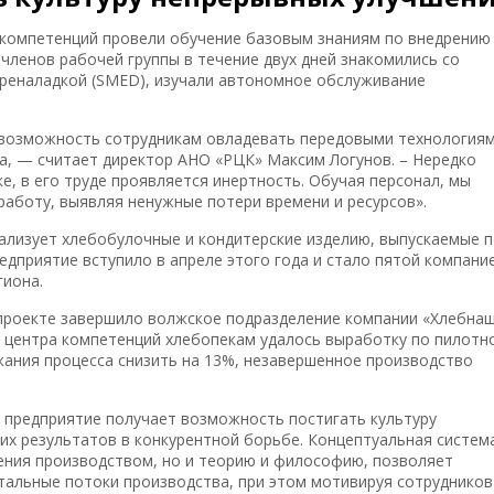
 компетенций провели обучение базовым знаниям по внедрению
членов рабочей группы в течение двух дней знакомились со
реналадкой (SMED), изучали автономное обслуживание
 возможность сотрудникам овладевать передовыми технология
, — считает директор АНО «РЦК» Максим Логунов. – Нередко
е, в его труде проявляется инертность. Обучая персонал, мы
работу, выявляя ненужные потери времени и ресурсов».
лизует хлебобулочные и кондитерские изделию, выпускаемые 
едприятие вступило в апреле этого года и стало пятой компани
гиона.
цпроекте завершило волжское подразделение компании «Хлебнаш
 центра компетенций хлебопекам удалось выработку по пилотн
кания процесса снизить на 13%, незавершенное производство
, предприятие получает возможность постигать культуру
их результатов в конкурентной борьбе. Концептуальная систем
ния производством, но и теорию и философию, позволяет
тальные потоки производства, при этом мотивируя сотрудников