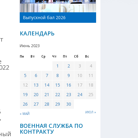
День Новоникол
Выпускной бал 2026
района 2026
КАЛЕНДАРЬ
т
Июнь 2023
Пн
Вт
Ср
Чт
Пт
Сб
Вс
е
1
2
3
4
022
5
6
7
8
9
10
11
12
13
14
15
16
17
18
19
20
21
22
23
24
25
26
27
28
29
30
5
ИЮЛ »
« МАЙ
,
ВОЕННАЯ СЛУЖБА ПО
КОНТРАКТУ
тный