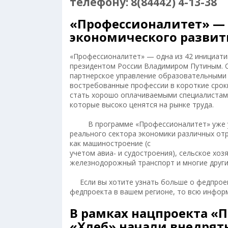
телефону: 8(84442) 4-13-38
«Профессионалитет» — 
экономического развити
«Профессионалитет» — одна из 42 инициати
президентом России Владимиром Путиным. О
партнерское управление образовательными
востребованные профессии в короткие срок
стать хорошо оплачиваемыми специалистам
которые высоко ценятся на рынке труда.
В программе «Профессионалитет» уже уча
реального сектора экономики различных отр
как машиностроение (с
учетом авиа- и судостроения), сельское хоз
железнодорожный транспорт и многие други
Если вы хотите узнать больше о федпроек
федпроекта в вашем регионе, то всю инфор
В рамках нацпроекта «
«Хлеб» начали внедрят