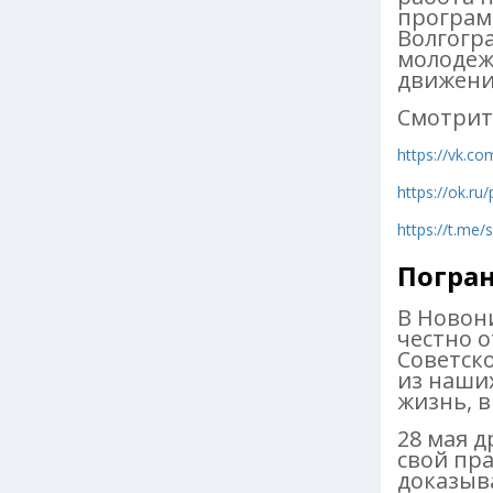
програм
Волгогр
молодеж
движени
Смотрит
https://vk.c
https://ok.r
https://t.me
Погра
В Новон
честно о
Советско
из наши
жизнь, в
28 мая 
свой пра
доказыв