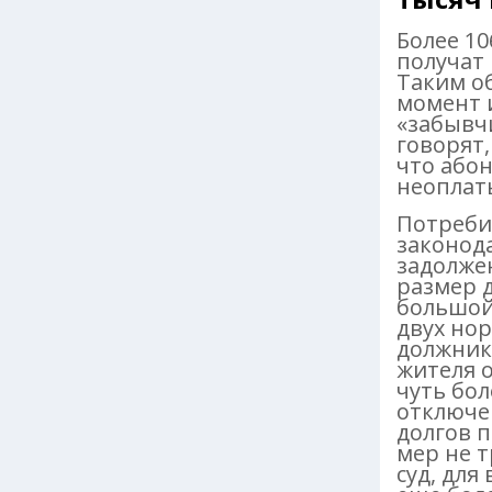
Более 10
получат
Таким о
момент и
«забывч
говорят,
что абон
неоплаты
Потреби
законода
задолжен
размер д
большой
двух но
должник
жителя 
чуть бол
отключе
долгов п
мер не т
суд, дл