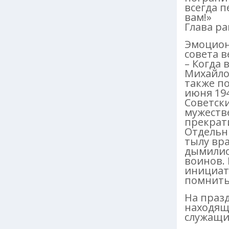
всегда п
вам!»
Глава р
Эмоцион
совета в
– Когда 
Михайло
также по
июня 194
Советски
мужеств
прекрати
Отдельны
тылу вра
дымилис
воинов. 
инициато
помнить
На праз
находящ
служащи