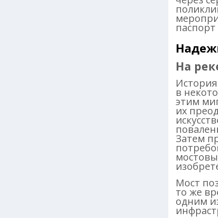
поликли
меропри
паспорт
Надеж
На рек
История
в некот
этим ми
их преод
искусст
поваленн
Затем пр
потребо
мостовы
изобрет
Мост поз
то же в
одним и
инфраст