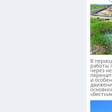
В период
работы 
через не
перенап
и особе
движени
основно
«Вестник