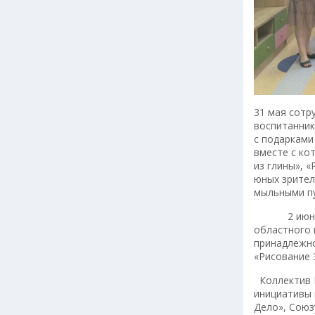
31 мая сотр
воспитанник
с подарками
вместе с ко
из глины», 
юных зрител
мыльными пу
2 июня раз
областного 
принадлежно
«Рисование 
Коллектив Ц
инициативы 
Дело», Союз