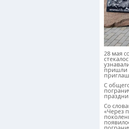
28 мая с
стекало
узнавал
пришли 
приглаш
С общего
пограни
праздни
Со слова
«Через 
поколени
появилос
погранич