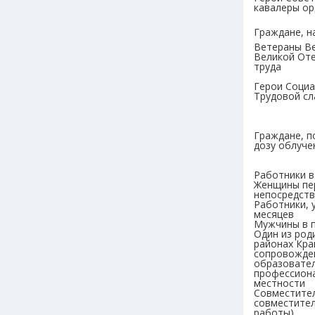
кавалеры ор
Граждане, н
Ветераны Ве
Великой Оте
труда
Герои Социа
Трудовой с
Граждане, п
дозу облуче
Работники в
Женщины пер
непосредств
Работники, 
месяцев
Мужчины в п
Один из род
районах Кра
сопровожден
образовател
профессиона
местности
Совместител
совместител
работы)