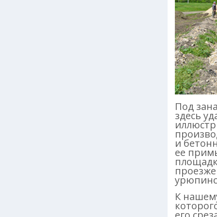
Под зана
здесь у
иллюстр
произво
и бетон
ее прим
площадк
проезже
урюпинс
К нашем
которого
его срез