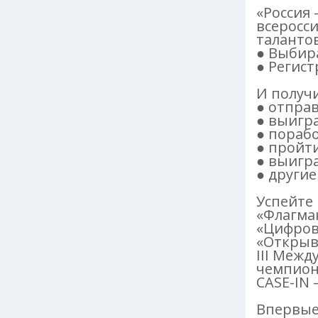
«Россия
всеросс
талантов
● Выбир
● Регис
И получ
● отпра
● выигр
● пораб
● пройт
● выигра
● други
Успейте 
«Флагма
«Цифров
«Открыв
III Меж
чемпио
CASE-IN 
Впервые