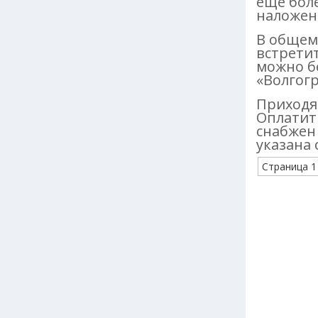
еще боле
наложен
В общем
встретит
можно б
«Волгог
Приходя
Оплатит
снабжен 
указана 
Страница 1