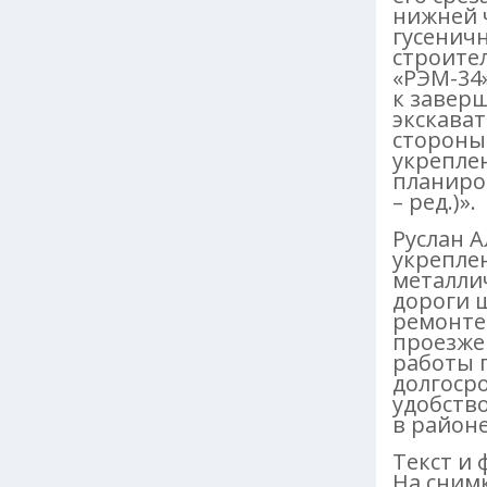
нижней 
гусенич
строите
«РЭМ-34»
к завер
экскават
стороны.
укрепле
планиро
– ред.)».
Руслан А
укрепле
металлич
дороги 
ремонте 
проезжей
работы 
долгосро
удобств
в районе
Текст и 
На сним