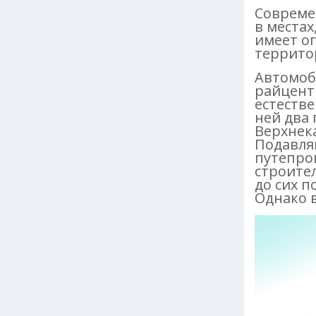
Совреме
в местах
имеет о
террито
Автомоб
райцент
естестве
ней два 
Верхнек
Подавля
путепров
строите
до сих п
Однако 