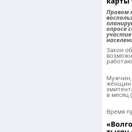
карты 
Правом 
восполь
планиру
опросе 
участие
населени
Закон об
возможн
работаю
Мужчин,
женщин 
эмитента
в месяц 
Время п
«Волго
тысяч