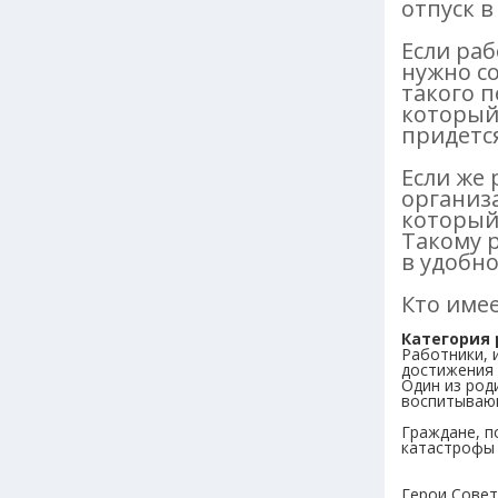
отпуск в
Если раб
нужно со
такого п
который 
придется
Если же 
организа
который 
Такому 
в удобно
Кто имее
Категория
Работники, 
достижения 
Один из род
воспитывающ
Граждане, п
катастрофы
Герои Совет