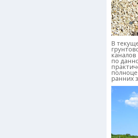
В текущ
грунтов
каналов
по данн
практич
полноце
ранних 