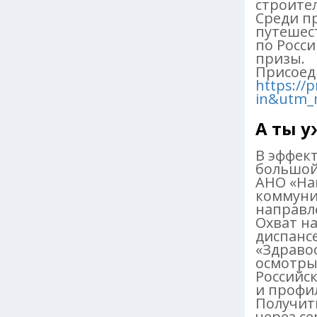
строите
Среди п
путешес
по Росс
призы.
Присоед
https://
in&utm_
А ты 
В эффек
большой
АНО «На
коммуни
направл
Охват н
диспанс
«Здраво
осмотры
Российс
и профи
Получит
через се