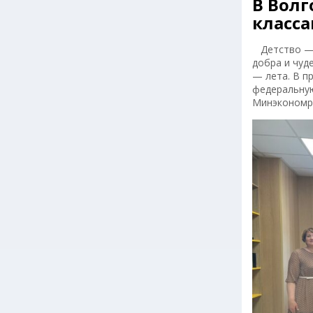
В Волг
класс
Детство — э
добра и чуд
— лета. В п
федеральную
Минэкономра