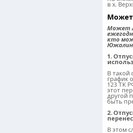
в х. Вер
Может 
Может л
ежегодн
кто мож
Южалина
1. Отпу
использ
В такой 
график о
123 ТК Р
этот пер
другой п
быть пр
2. Отпу
перенес
В этом с