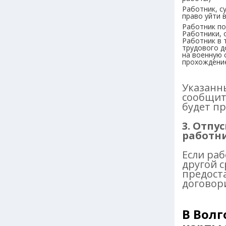
Работник, с
право уйти в
Работник по
Работники, 
Работник в 
трудового д
на военную 
прохождени
Указанн
сообщит
будет пр
3. Отпу
работн
Если раб
другой 
предост
договори
В Волг