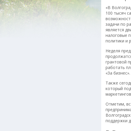
«В Волгогра
100 тысяч с
возможносте
задачи по р
является дв
налоговые п
политики и 
Неделя пред
продолжатся
грантовой п
работать пл
«За бизнес».
Также сегод
который под
маркетингов
Отметим, вс
предпринима
Волгоградск
поддержки д