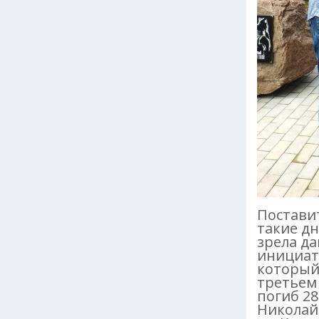
Постави
такие дн
зрела д
инициато
который
третьем 
погиб 28
Николай