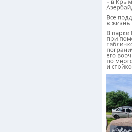
– в Крым
Азербай
Все под
в жизнь
В парке
при пом
табличк
пограни
его вооч
по мног
и стойк