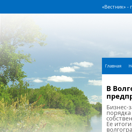
«Вестник» -
Главная
Н
В Волг
предп
Бизнес-з
порядка 
собстве
Ее итоги
волгогр