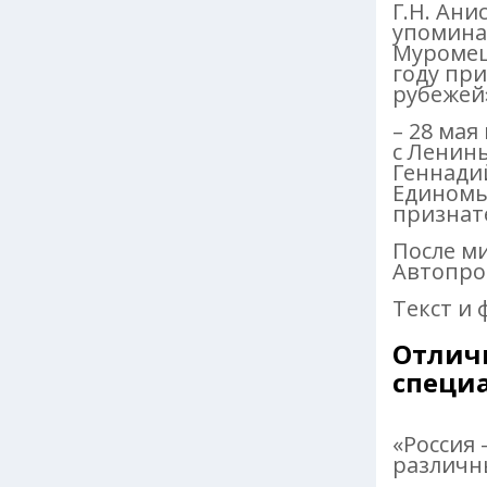
Г.Н. Ани
упоминан
Муромец,
году при
рубежей
– 28 мая
с Ленин
Геннади
Единомы
признат
После м
Автопро
Текст и 
Отлич
специа
«Россия
различн