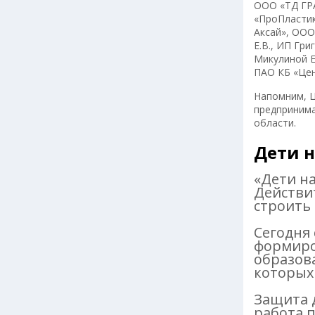
ООО «ТД ГР
«ПроПласти
Аксай», ООО
Е.В., ИП Гри
Микулиной Е
ПАО КБ «Цен
Напомним, Ц
предпринима
области.
Дети 
«Дети на
Действит
строить 
Сегодня 
формиро
образов
которых
Защита д
работа 