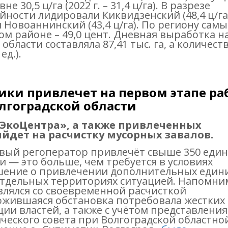
 30,5 ц/га (2022 г. – 31,4 ц/га). В разрезе
ности лидировали Киквидзенский (48,4 ц/га
и Новоаннинский (43,4 ц/га). По региону сам
ом районе – 49,0 цент. Дневная выработка н
бласти составляла 87,41 тыс. га, а количест
д.).
ики привлечет на первом этапе ра
лгоградской области
 «ЭкоЦентра», а также привлеченных
дет на расчистку мусорных завалов.
овый регоператор привлечёт свыше 350 еди
 — это больше, чем требуется в условиях
шение о привлечении дополнительных един
отдельных территориях ситуацией. Напомни
лялся со своевременной расчисткой
жившаяся обстановка потребовала жестких
ии властей, а также с учётом представления
ческого совета при Волгоградской областно