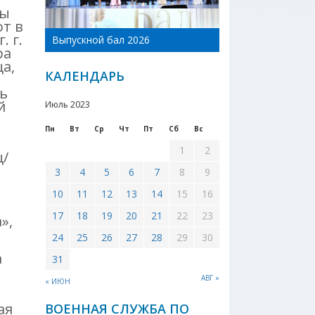
бы
т в
День Новоникол
. г.
Выпускной бал 2026
района 2026
ра
а,
КАЛЕНДАРЬ
ть
й
Июль 2023
Пн
Вт
Ср
Чт
Пт
Сб
Вс
,
1
2
ц/
3
4
5
6
7
8
9
10
11
12
13
14
15
16
17
18
19
20
21
22
23
»,
24
25
26
27
28
29
30
а
31
АВГ »
« ИЮН
ая
ВОЕННАЯ СЛУЖБА ПО