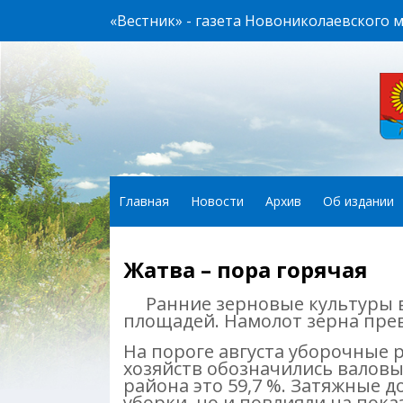
«Вестник» - газета Новониколаевского 
Главная
Новости
Архив
Об издании
Жатва – пора горячая
Ранние зерновые культуры в
площадей. Намолот зерна прев
На пороге августа уборочные 
хозяйств обозначились валовым
района это 59,7 %. Затяжные д
уборки, но и повлияли на пока