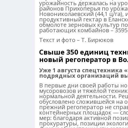
урожайность держалась на уровне
районов Прихоперья по урожай
Новониколаевский (44,1 ц/га), 
продуктивный гектар в Еланск
обмолоте зерновых культур по о
работающих комбайнов – 3595 е
Текст и фото – Т. Бирюков
Свыше 350 единиц техн
новый регоператор в Во
Уже 1 августа спецтехника
подрядных организаций вый
В первые дни своей работы н
мусоровозов и тяжёлой техники
нормальной деятельности. Ре
обусловлено сложившейся на 
прежний регоператор не справ
контейнерных площадок — сло
мер: благодаря активной позиц
прокуратуры, позиции экологи