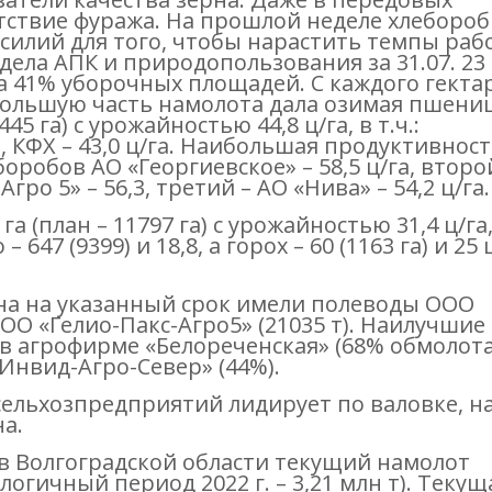
тствие фуража. На прошлой неделе хлеборо
илий для того, чтобы нарастить темпы рабо
ела АПК и природопользования за 31.07. 23 г
 41% уборочных площадей. С каждого гекта
 Большую часть намолота дала озимая пшениц
45 га) с урожайностью 44,8 ц/га, в т.ч.:
а, КФХ – 43,0 ц/га. Наибольшая продуктивнос
оробов АО «Георгиевское» – 58,5 ц/га, второ
ро 5» – 56,3, третий – АО «Нива» – 54,2 ц/га.
а (план – 11797 га) с урожайностью 31,4 ц/га
47 (9399) и 18,8, а горох – 60 (1163 га) и 25 
на на указанный срок имели полеводы ООО
ООО «Гелио-Пакс-Агро5» (21035 т). Наилучшие
 агрофирме «Белореченская» (68% обмолота
«Инвид-Агро-Север» (44%).
сельхозпредприятий лидирует по валовке, н
на.
 в Волгоградской области текущий намолот
алогичный период 2022 г. – 3,21 млн т). Текущ