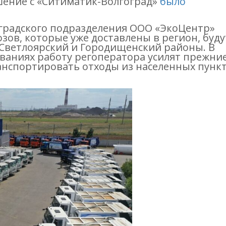
шение с «Ситиматик-Волгоград»
было
оградского подразделения ООО «ЭкоЦентр»
зов, которые уже доставлены в регион, буду
 Светлоярский и Городищенский районы. В
ваниях работу регоператора усилят прежни
нспортировать отходы из населенных пунк