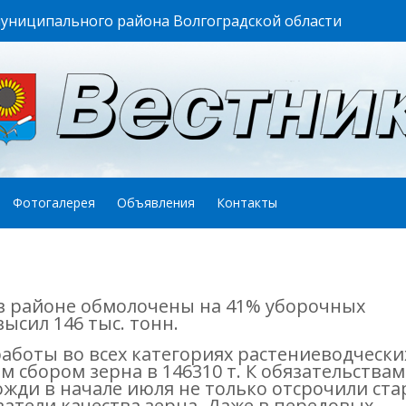
муниципального района Волгоградской области
Фотогалерея
Объявления
Контакты
 районе обмолочены на 41% уборочных
ысил 146 тыс. тонн.
работы во всех категориях растениеводчески
 сбором зерна в 146310 т. К обязательствам
ожди в начале июля не только отсрочили ста
затели качества зерна. Даже в передовых