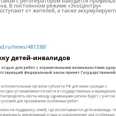
 связи с регоператором находится профиль
на. В постоянном режиме «ЭкоЦентру»
оступают от жителей, а также аккумулируют
ad.ru/news/481338/
жку детей-инвалидов
а отдых для ребят с ограниченными возможностями здор
ветствующий федеральный закон принят Государственной
 исполнительным органом субъекта РФ для юных граждан с
годно устанавливается квота в государственных и муниципал
 Распределять квоты между здравницами регион будет с учетом
и условий для проживания особенных ребят.
лено на поддержку семей, где воспитываются дети-инвалиды. Н
ганизовать инклюзивный отдых и оздоровление для особенных