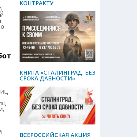
КОНТРАКТУ
),
ый
а
во
бот
КНИГА «СТАЛИНГРАД. БЕЗ
СРОКА ДАВНОСТИ»
ниц
иц
м,
й
ВСЕРОССИЙСКАЯ АКЦИЯ