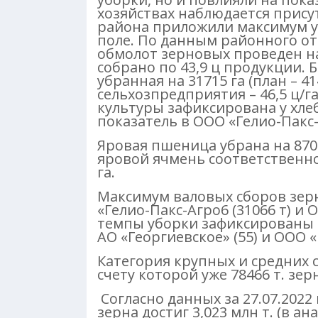
хозяйствах наблюдается прису
района приложили максимум ус
поле. По данным районного отд
обмолот зерновых проведен на
собрано по 43,9 ц продукции.
убранная на 31715 га (план – 414
сельхозпредприятия – 46,5 ц/г
культуры зафиксирована у хлеб
показатель в ООО «Гелио-Пакс-Аг
Яровая пшеница убрана на 870 г
яровой ячмень соответственно – 6
га.
Максимум валовых сборов зер
«Гелио-Пакс-Агро6 (31066 т) и 
темпы уборки зафиксированы в
АО «Георгиевское» (55) и ООО 
Категория крупных и средних 
счету которой уже 78466 т. зер
Согласно данных за 27.07.2022
зерна достиг 3,023 млн т. (в ан