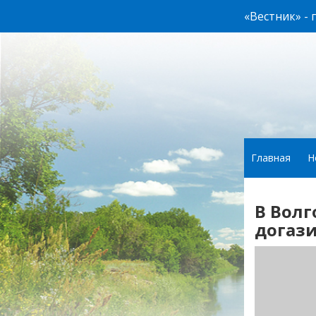
«Вестник» -
Главная
Н
В Волг
догаз