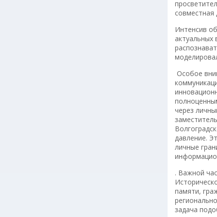
просветител
совместная 
Интенсив об
актуальных 
распознават
моделировал
Особое вним
коммуникаци
инновационн
полноценным
через личны
заместитель
Волгоградск
давление. Э
личные гран
информацион
. Важной ча
Историческо
памяти, гра
регионально
задача подо