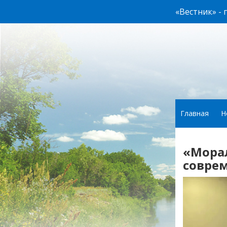
«Вестник» -
Главная
Н
«Морал
совре