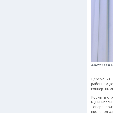
Земляков и 
Церемония н
районном до
концертными
Кормить стр
муниципальн
товаропроиз
продовольст