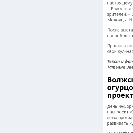
настоящему 
– Радость и
зрителей. –
Молодцы! И 
После выста
попробовать
Практика по
свои кулина
Текст и фот
Татьяна За
Волжс
огурц
проек
День информ
нацпроект «
фаза програ
развивать к