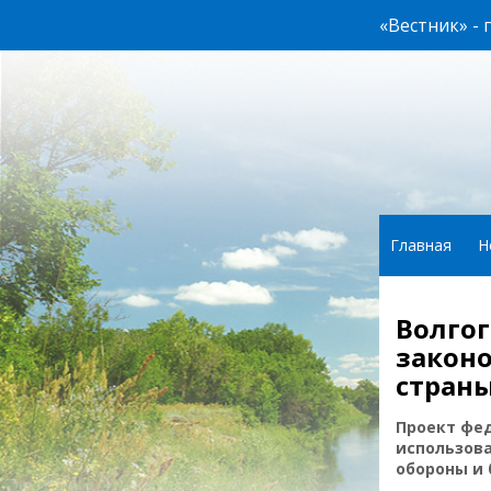
«Вестник» -
Главная
Н
Волго
законо
стран
Проект фед
использов
обороны и 