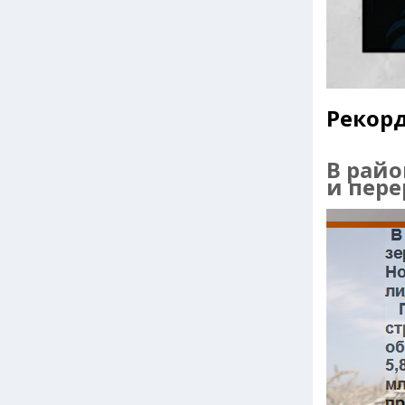
Рекор
В райо
и пер