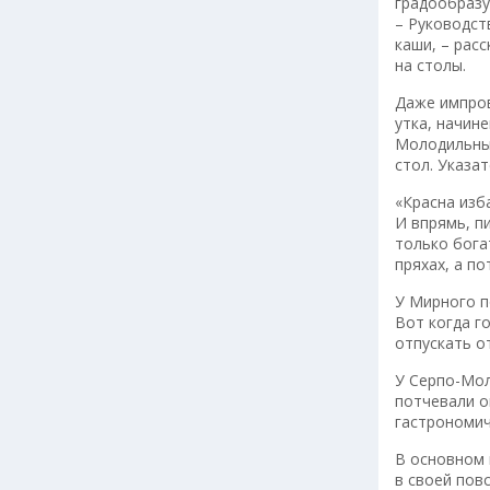
градообразу
– Руководст
каши, – рас
на столы.
Даже импров
утка, начин
Молодильные
стол. Указа
«Красна изб
И впрямь, п
только бога
пряхах, а п
У Мирного п
Вот когда г
отпускать о
У Серпо-Мол
потчевали о
гастрономич
В основном 
в своей пов