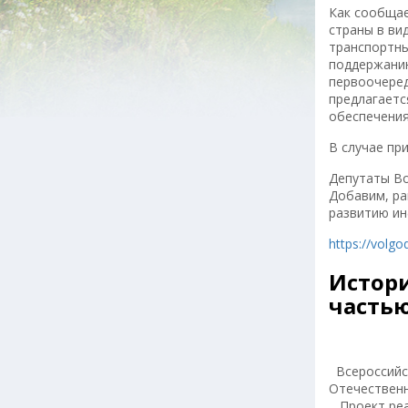
Как сообщае
страны в ви
транспортны
поддержанию
первоочеред
предлагаетс
обеспечения
В случае при
Депутаты Во
Добавим, ра
развитию ин
https://volg
Истори
частью
Всероссийск
Отечественн
Проект реал