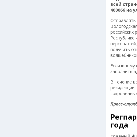
всей стран
400066 на 
Отправлять 
Вологодская
российских 
Республике 
персонажей,
получить от
волшебников
Если юному 
заполнить а
В течение в
резиденции 
сокровенным
Пресс-служ
Регпа
года
Главный фи