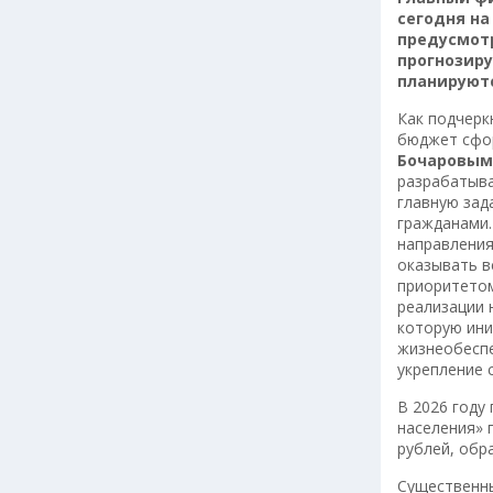
сегодня на
предусмотр
прогнозиру
планируютс
Как подчерк
бюджет сфо
Бочаровым
разрабатыва
главную зад
гражданами.
направления
оказывать в
приоритетом
реализации 
которую ини
жизнеобеспе
укрепление 
В 2026 году
населения» 
рублей, обр
Существенны