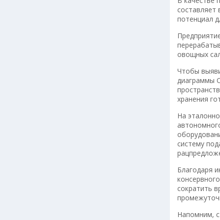
В качестве 
составляет 
потенциал д
Предприятие
перерабатыв
овощных сал
Чтобы выяви
диаграммы С
пространств
хранения го
На эталонно
автономного
оборудовани
систему под
рацпредложе
Благодаря и
консервного
сократить в
промежуточн
Напомним, с