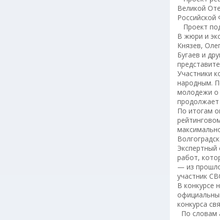
Великой Оте
Российской 
Проект подд
В жюри и эк
Князев, Оле
Бугаев и дру
представите
Участники к
народным. П
молодежи о 
продолжает 
По итогам о
рейтинговом
максимально
Волгоградск
Экспертный 
работ, кото
— из прошло
участник СВ
В конкурсе 
официальны
конкурса св
По словам а