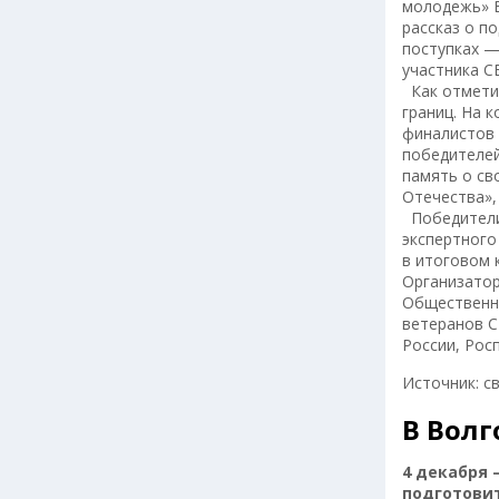
молодежь» Е
рассказ о по
поступках —
участника С
Как отметил
границ. На 
финалистов 
победителей
память о св
Отечества»,
Победители 
экспертного
в итоговом 
Организатор
Общественно
ветеранов 
России, Рос
Источник: 
В Волг
4 декабря 
подготовит