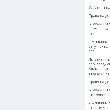
Условия вых
Право на до
– мужчины п
регулярных 
лет;
– женщины п
регулярных 
лет.
Льготная пе
производимы
больше вось
высадкой на
Право на до
– мужчины п
страховой с
– женщины п
стаж не мене