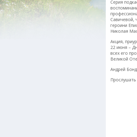
Серия подка
воспоминани
профессиона
Савичевой, 
героини Епи
Николая Мас
Акция, приу
22 июня – Д
всех его пр
Великой Оте
Андрей Бон
Прослушать