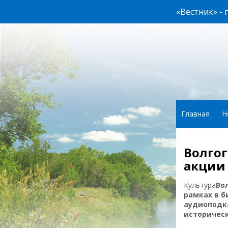
«Вестник» -
Главная
Н
Волгог
акции
Культура
Во
рамках в б
аудиоподка
историческ