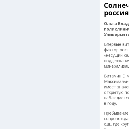
Солне
росси
Ольга Вла
поликлини
Университе
Впервые вит
фактор рост
«несущий ка
поддержания
минерализац
Витамин D м
Максимально
имеет значе
открытую по
наблюдается 
в году.
Пребывание 
сопровождае
с.ш., где к