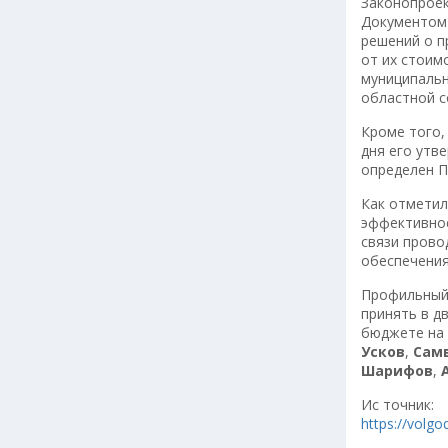
Законопроек
Документом 
решений о п
от их стоим
муниципальн
областной с
Кроме того,
дня его утв
определен П
Как отметил
эффективнос
связи прово
обеспечения
Профильный 
принять в д
бюджете на 
Усков
,
Сам
Шарифов
,
А
Ис точник:
https://volg