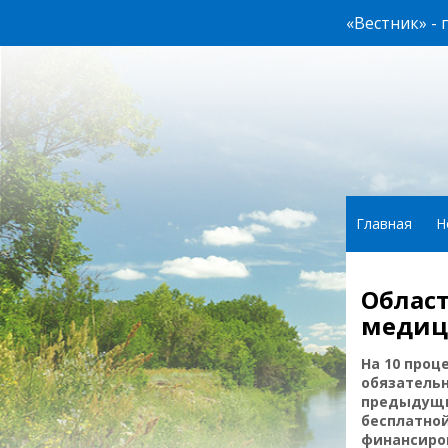
«Вестник» -
Главная
Н
Облас
меди
На 10 проц
обязательн
предыдущи
бесплатно
финансиро