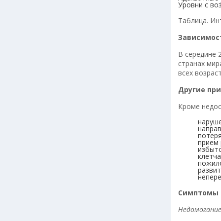
Уровни с во
Таблица. Ин
Зависимос
В середине 
странах мир
всех возрас
Другие пр
Кроме недос
наруше
направ
потеря
прием 
избыто
клетча
пожил
развит
непере
Симптомы 
Недомогание