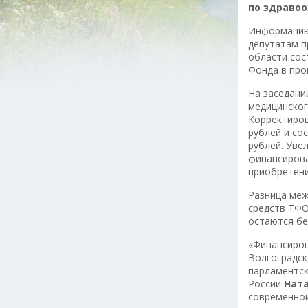
по здравоо
Информацию 
депутатам п
области сос
Фонда в про
На заседани
медицинског
Корректиров
рублей и со
рублей. Уве
финансирова
приобретени
Разница меж
средств ТФО
остаются бе
«Финансиров
Волгоградск
парламентск
России
Нат
современной