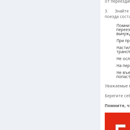
от переезда
3. Знайте 
поезда сост
Помнит
переез
вынужд
При пр
Настил
трансп
Не осл
На пер
Не въе
попаст
Уважаемые 
Берегите се
Помните, ч