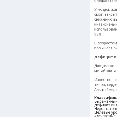
Следователь
У людей, жи
смог, закры
снижению вы
интенсивный
использован
98%.
С возрастом
повышает ри
Дефицит в
Для диагнос
метаболита 
Известно, ч
типов, серд
Альцгеймер
Классифи
Выраженный
Дефицит ви
Недостаточ
Целевые ур
Адекватные 