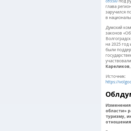
сессии
под р
глава регио
заручился п
в националь
Думский ком
законов «Об
Волгоградск
на 2025 год
были поддер
государстве
участвовал
Кареликов
Источник:
https://volg
Облдум
Изменения 
области» р
туризму, 
отношения