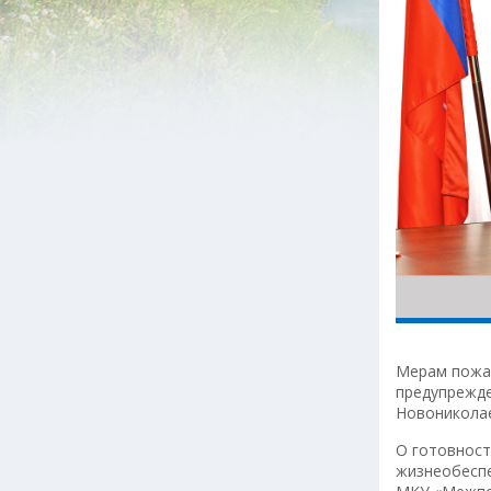
Мерам пожар
предупрежде
Новониколае
О готовност
жизнеобеспе