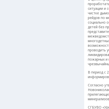
проработать
ситуации и 
чистке дымо
рейдов по м
социально о
детей без п
представите
межведомств
многодетных
возможности
проводить у
ликвидирова
пожарных и 
чрезвычайны
В период с 2
информирова
Согласно ут
Новониколае
прилегающих
минерализов
СГБУВО «Урю