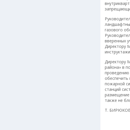
внутрикварт
запрещающи
Руководител
ландшафтных
газового об
Руководител
вверенных у
Директору М
инструктажи
Директору М
района» в п
проведению 
обеспечить 
пожарной си
станций сис
размещение 
также не бл
Т. БИРЮКО