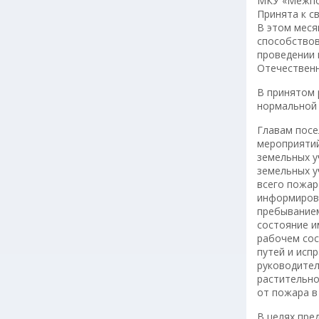
МКУ «Межпос
Принята к с
В этом меся
способствов
проведении 
Отечественн
В принятом 
нормальной
Главам посе
мероприятий
земельных у
земельных у
всего пожар
информирова
пребыванием
состояние и
рабочем сос
путей и исп
руководител
растительно
от пожара в
В целях пре