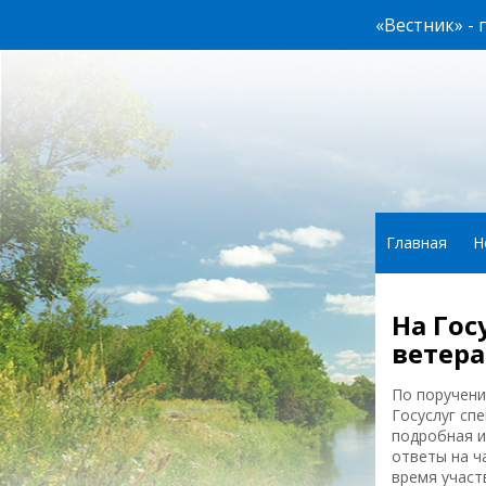
«Вестник» -
Главная
Н
На Гос
ветера
По поручени
Госуслуг сп
подробная и
ответы на ч
время участ