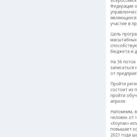
Всероссийск
Федерации о
управленчес
являющихся 
участие в п
Цель програ
масштабных 
способствую
бюджета и д
На 36 поток
записаться 
от предприя
Пройти реги
состоит из 
пройти обуч
апреля.
Напомним, в
человек от 
«Хоупак» из
повышает ко
2021 года ш