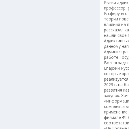
Рынки аддик
профессор, 
В сферу его
теории пове
влияния на 
рассказал к
нашли своё 
Аддиктивным
данному нап
Администрац
работе Госу
Волгоградск
Епархии Рус
которые хра
реализуется
2023 г. на 
развития ка
закупок. Хо
«Информацио
комплекса м
применение 
филиале ФГБ
соответстви
«Цифровые з