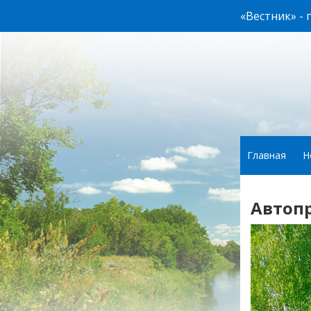
«Вестник» -
Главная
Н
Автопр