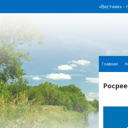
«Вестник» -
Главная
Н
Росрее