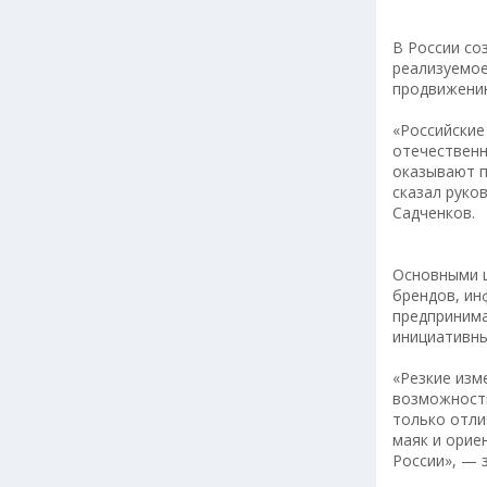
В России со
реализуемое
продвижению
«Российские
отечественн
оказывают п
сказал руко
Садченков.
Основными ц
брендов, ин
предпринима
инициативны
«Резкие изм
возможности
только отли
маяк и орие
России», — 