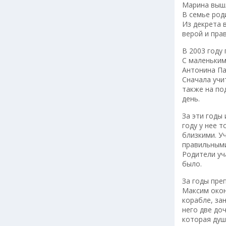
Марина вышл
В семье род
Из декрета 
верой и пра
В 2003 году
С маленьким
Антонина Па
Сначала учи
также на по
день.
За эти годы
году у нее 
близкими. У
правильными
Родители уч
было.
За годы пре
Максим окон
корабле, за
него две до
которая души