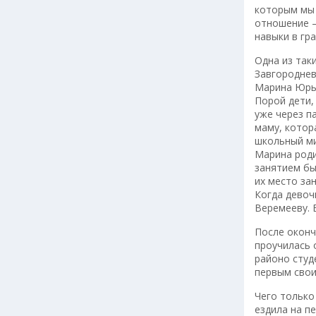
которым мы 
отношение –
навыки в гр
Одна из так
Завгороднев
Марина Юрье
Порой дети,
уже через п
маму, котор
школьный ми
Марина роди
занятием бы
их место за
Когда девоч
Веремееву. 
После оконч
проучилась 
районо студ
первым свои
Чего только
ездила на п