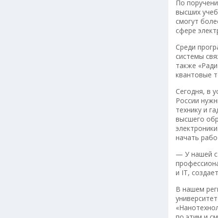
По поручени
высших учеб
смогут боле
сфере элект
Среди прогр
системы свя
также «Ради
квантовые т
Сегодня, в 
России нужн
технику и г
высшего обр
электроники
начать рабо
— У нашей с
профессиона
и IT, созда
В нашем рег
университет
«Нанотехнол
по этим и с