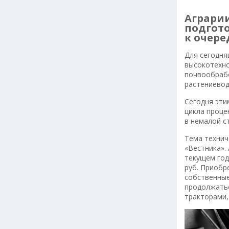
Аграри
подгото
к очере
Для сегодня
высокотехно
почвообрабо
растениевод
Сегодня эти
цикла проце
в немалой с
Тема технич
«Вестника».
текущем год
руб. Приобр
собственные
продолжатьс
тракторами,