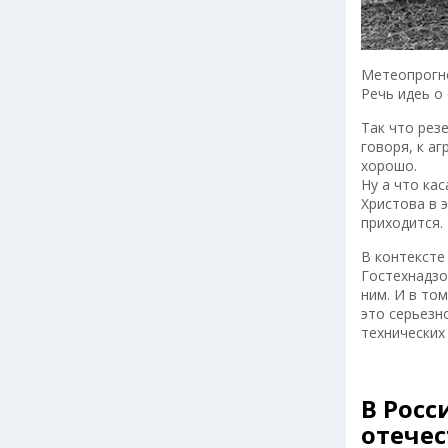
Метеопрогно
Речь идеь о
Так что рез
говоря, к а
хорошо.
Ну а что ка
Христова в 
приходится.
В контексте
Гостехнадзо
ним. И в то
это серьезн
технических
В Росс
отече