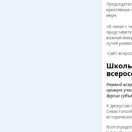
Председател
креативные 
мере.
«В связи с 
представите
важная иниц
путей разви
Cайт всерос
Школьн
всерос
Первый всер
примут учас
других субъ
К дискуссии
Севастополя
историческо
Волгоградск