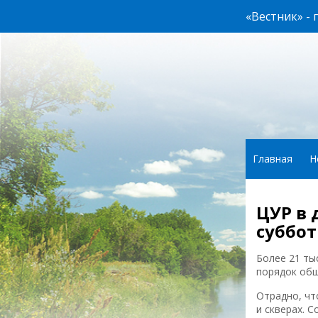
«Вестник» -
Главная
Н
ЦУР в 
суббо
Более 21 ты
порядок общ
Отрадно, чт
и скверах. 