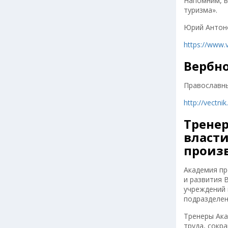
Напомним, в
туризма».
Юрий Антон
https://www.
Вербно
Православны
http://vectn
Трене
власт
произ
Академия пр
и развития 
учреждений 
подразделен
Тренеры Ака
труда, сокр