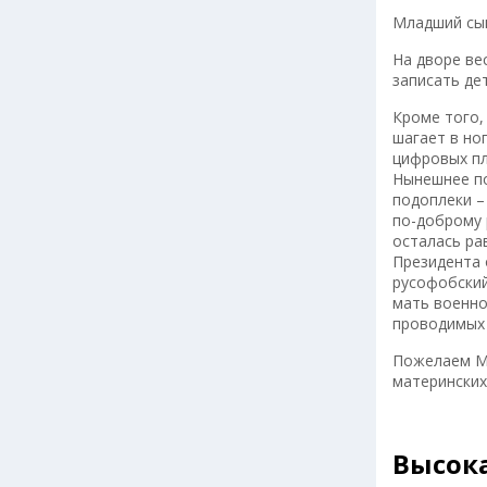
Младший сын
На дворе ве
записать де
Кроме того,
шагает в но
цифровых пл
Нынешнее по
подоплеки –
по-доброму 
осталась ра
Президента 
русофобский
мать военно
проводимых 
Пожелаем Ма
материнских 
Высока