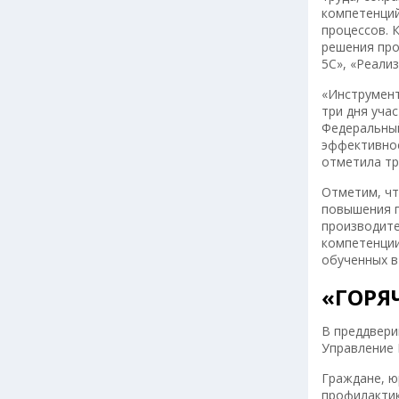
компетенций
процессов. 
решения про
5С», «Реали
«Инструмент
три дня уча
Федеральный
эффективнос
отметила тр
Отметим, чт
повышения п
производите
компетенции
обученных в
«ГОРЯ
В преддвери
Управление 
Граждане, ю
профилактик