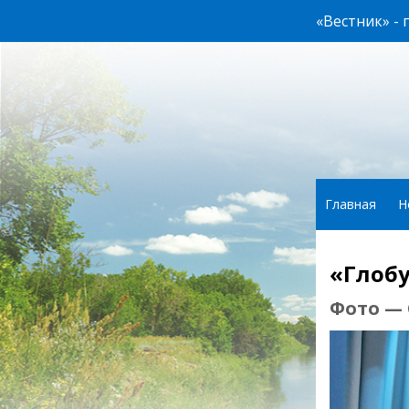
«Вестник» -
Главная
Н
«Глобу
Фото —