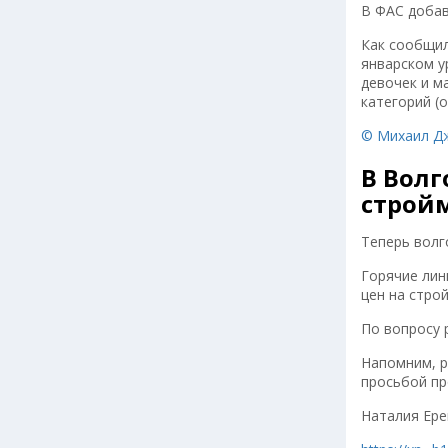
В ФАС добав
Как сообщил
январском у
девочек и м
категорий (о
© Михаил Д
В Волг
строй
Теперь волг
Горячие лин
цен на стро
По вопросу 
Напомним, 
просьбой пр
Наталия Ер