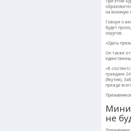
При этом Бу
образовател
на военную 
Говоря о ве
будет прохо
округов.
«Здесь приз
Он также от
единственны
«В соответс
граждане 24
(Якутия), З
прежде всег
Призывников
Минис
не бу
Призывники 