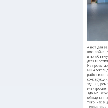
А вот для в
постройки) 
и по объему
десятилетия
На проектир
ИП Александ
работ израс
конструкций
здания, рем
электросвет
Здание Верх
обшарпанный
того, как в
территории 