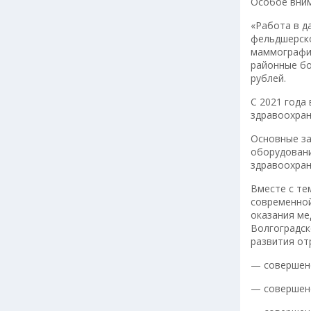
Особое вним
«Работа в д
фельдшерско
маммографич
районные бо
рублей.
С 2021 года
здравоохран
Основные за
оборудовани
здравоохран
Вместе с те
современной
оказания ме
Волгоградск
развития от
— совершенс
— совершен