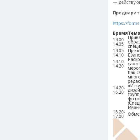
— действующ
Предварите
https://form
Время
Тем
Приве
14.00-
обра
14.05
специ
14.05-
Презе
14.10
Бзан
Раскр
14.10-
самоз
14.20
меро
Как с
много
редак
«Иску
14.20-
дизай
16.20
групп
фотог
(Спец
Иванч
16.20-
Обмен
17.00