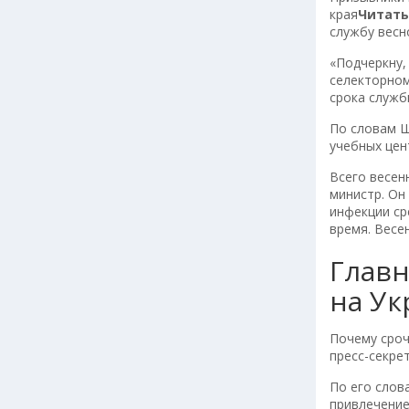
края
Читать
службу весн
«Подчеркну,
селекторном
срока служб
По словам Ш
учебных цен
Всего весен
министр. Он
инфекции ср
время. Весе
Главн
на Ук
Почему сроч
пресс-секре
По его слов
привлечение