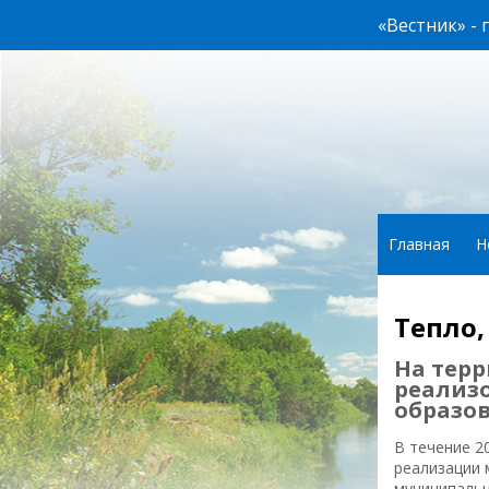
«Вестник» -
Главная
Н
Тепло,
На терр
реализ
образов
В течение 2
реализации 
муниципальн