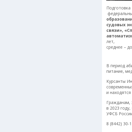
Подготовка 
федеральны
образовани
судовых э
связи», «
автоматиз
лет,
среднее – до
В период аб
питание, ме
Курсанты Ин
современны
и находятся
Гражданам, 
в 2023 году,
УФСБ России
8 (8442) 30-1