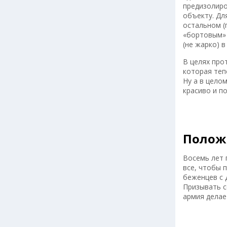
предизолиро
объекту. Дл
остальном (
«бортовым»
(не жарко) 
В целях про
которая теп
Ну а в цело
красиво и п
Полож
Восемь лет 
все, чтобы 
беженцев с 
Призывать с
армия делае