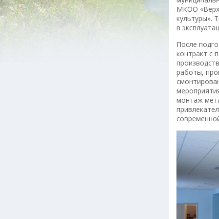
МКОО «Верхн
культуры». 
в эксплуата
После подго
контракт с 
производств
работы, про
смонтирован
мероприятия
монтаж мета
привлекател
современной