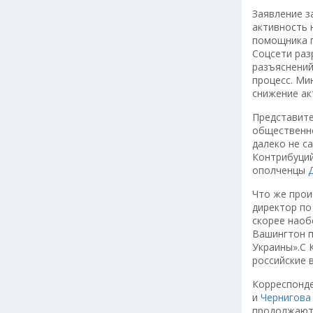
Заявление з
активность 
помощника п
Соцсети раз
разъяснений
процесс. Ми
снижение ак
Представит
общественно
далеко не с
Контрибуций
ополченцы
Что же прои
директор по
скорее наоб
Вашингтон п
Украины».С 
российские 
Корреспонде
и
Чернигова
продолжаютс