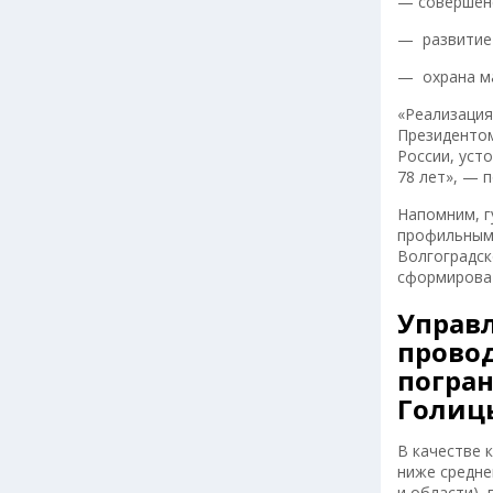
— совершенс
— развитие 
— охрана ма
«Реализация
Президентом
России, уст
78 лет», — 
Напомним, г
профильным 
Волгоградск
сформироват
Управл
провод
погран
Голицы
В качестве 
ниже средне
и области),