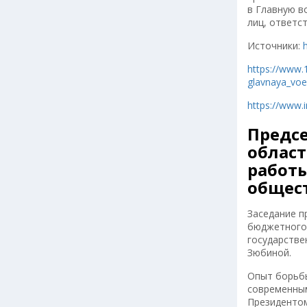
в Главную в
лиц, ответс
Источники:
https://www.
glavnaya_voe
https://www.i
Предс
област
работы
общест
Заседание п
бюджетного
государстве
Зюбиной.
Опыт борьбы
современным
Президентом