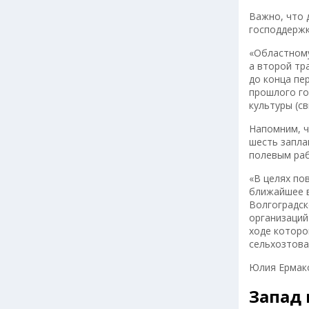
Важно, что 
господдержк
«Областному
а второй тр
до конца пе
прошлого го
культуры (с
Напомним, ч
шесть запла
полевым ра
«В целях по
ближайшее в
Волгоградск
организаций
ходе которо
сельхозтова
Юлия Ермак
Запад 