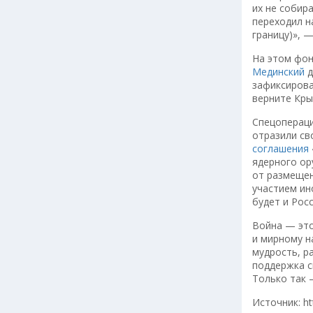
их не собир
переходил н
границу)», 
На этом фон
Мединский
д
зафиксирова
верните Кры
Спецопераци
отразили св
соглашения
ядерного ор
от размещен
участием ин
будет и Росс
Война — это
и мирному н
мудрость, р
поддержка с
Только так 
Источник: h