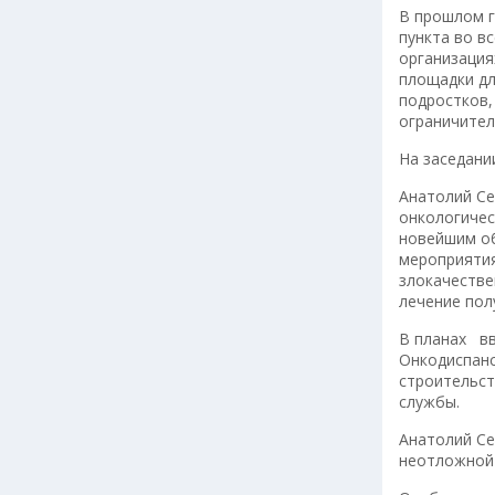
В прошлом г
пункта во в
организация
площадки дл
подростков,
ограничител
На заседани
Анатолий Се
онкологичес
новейшим об
мероприятия
злокачестве
лечение пол
В планах вв
Онкодиспанс
строительст
службы.
Анатолий Се
неотложной 