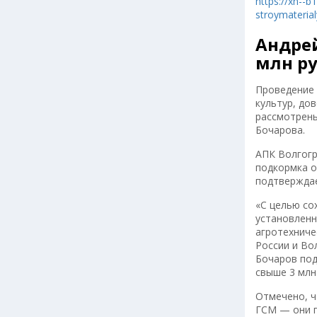
https://xn--b
stroymateria
Андрей
млн ру
Проведение 
культур, до
рассмотрены
Бочарова.
АПК Волгогр
подкормка о
подтверждае
«С целью со
установленн
агротехниче
России и Во
Бочаров под
свыше 3 млн 
Отмечено, ч
ГСМ — они п