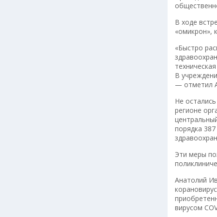
общественно
В ходе встр
«омикрон», 
«Быстро рас
здравоохран
техническа
В учреждени
— отметил 
Не остались
регионе орг
центральный
порядка 387
здравоохран
Эти меры по
поликлиниче
Анатолий Ив
корановирус
приобретенн
вирусом COV