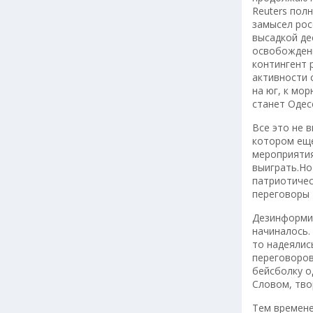
Reuters пол
замысел рос
высадкой де
освобожде
контингент 
активности 
на юг, к мо
станет Одес
Все это не 
котором еще
мероприятия
выиграть.Но
патриотичес
переговоры 
Дезинформир
начиналось.
то надеялис
переговоров
бейсболку о
Словом, тво
Тем времене