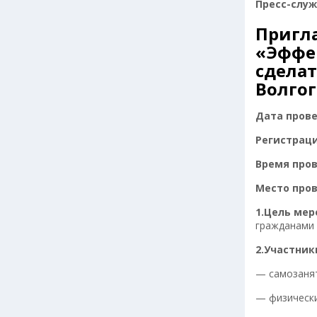
Пресс-служ
Пригла
«Эффек
сдела
Волгог
Дата провед
Регистрация
Время прове
Место пров
1.Цель ме
гражданами 
2.Участник
— самозанят
— физически