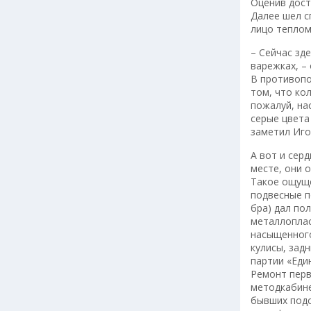
Оценив дост
Далее шел с
лицо теплом
– Сейчас зд
варежках, –
В противопо
том, что ко
пожалуй, на
серые цвета
заметил Иго
А вот и серд
месте, они 
Такое ощуще
подвесные п
бра) дал по
металлоплас
насыщенного
кулисы, зад
партии «Еди
Ремонт перв
методкабине
бывших подс