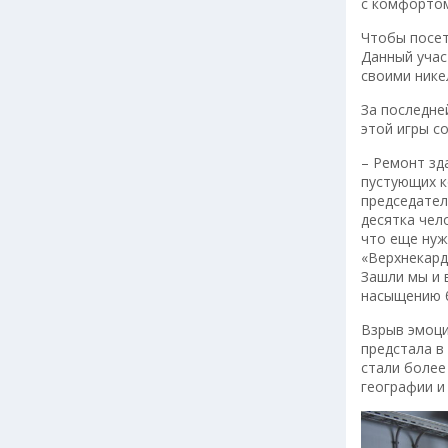
с комфортом
Чтобы посет
Данный учас
своими нике
За последне
этой игры с
– Ремонт зд
пустующих к
председател
десятка чел
что еще нуж
«Верхнекард
Зашли мы и 
насыщению б
Взрыв эмоци
предстала в
стали более
географии и