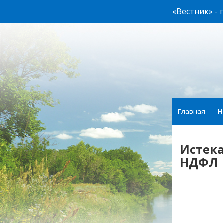
«Вестник» -
Главная
Н
Истека
НДФЛ