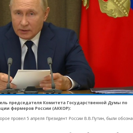
ель председателя Комитета Государственной Думы по
ции фермеров России (АККОР):
орое провел 5 апреля Президент России В.В.Путин, были обозн