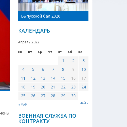
День Новоникол
Выпускной бал 2026
района 2026
КАЛЕНДАРЬ
Апрель 2022
Пн
Вт
Ср
Чт
Пт
Сб
Вс
1
2
3
4
5
6
7
8
9
10
11
12
13
14
15
16
17
18
19
20
21
22
23
24
25
26
27
28
29
30
МАЙ »
« МАР
ачены
ВОЕННАЯ СЛУЖБА ПО
КОНТРАКТУ