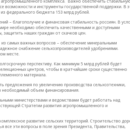
 агропромышленного комплекса. Важно обеспечить стабильну
се возможности и инструменты государственной поддержки. В э
 из федерального бюджета 153 млрд рублей.
ний – благополучие и финансовая стабильность россиян. В усл
 мире необходимо обеспечить качественными и доступными
, защитить наших граждан от скачков цен.
н из самых важных вопросов – обеспечение минеральными
надежное снабжение сельхозпроизводителей удобрениями.
ом месте.
олгосрочную перспективу. Как минимум 5 млрд рублей будет
селекционных центров, чтобы в кратчайшие сроки существенно
 племенного материала.
ать предложения по увеличению производства сельхозтехники,
ев необходимый объем финансирования.
льными министерствами и ведомствами будет работать над
йствующей Стратегии развития агропромышленного и
омплексное развитие сельских территорий. Строительство дор
я все эти вопросы в поле зрения Президента, Правительства,