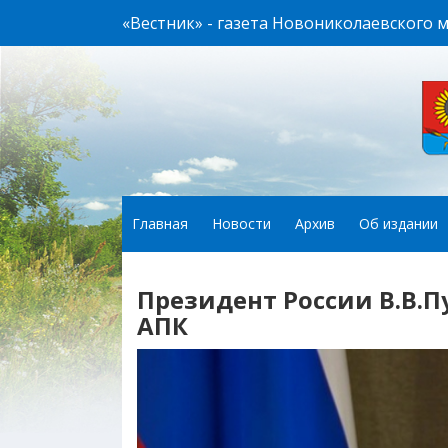
«Вестник» - газета Новониколаевского 
Главная
Новости
Архив
Об издании
Президент России В.В.
АПК