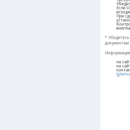
Убедит
Если О
исходя
При сд
устано
Контро
внепла
* Убедитесь
документам 
Информацию
на са
на сай
контак
lg.ker