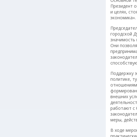
Основной те
Президент о
и целях, ст
экономика».
Председател
городской Д
значимость 
Они позволя
предпринима
законодател
способствую
Поддержку э
политике, т
отношения
формировани
внешних усл
деятельност
работают с 
законодател
меры, дейст
В ходе меро
практически