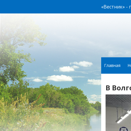
«Вестник» -
Главная
Н
В Волг