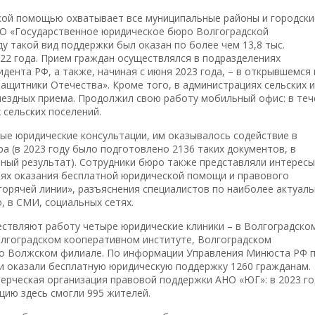
кой помощью охватывает все муниципальные районы и городски
 ВО «Государственное юридическое бюро Волгоградской
ду такой вид поддержки был оказан по более чем 13,8 тыс.
22 года. Прием граждан осуществлялся в подразделениях
ента РФ, а также, начиная с июня 2023 года, – в открывшемся 
ащитники Отечества». Кроме того, в администрациях сельских и
ыездных приема. Продолжил свою работу мобильный офис: в теч
 сельских поселений.
ые юридические консультации, им оказывалось содействие в
а (в 2023 году было подготовлено 2136 таких документов, в
ный результат). Сотрудники бюро также представляли интересы
елях оказания бесплатной юридической помощи и правового
орячей линии», разъяснения специалистов по наиболее актуал
 в СМИ, социальных сетях.
ествляют работу четыре юридические клиники – в Волгоградско
лгоградском кооперативном институте, Волгоградском
его Волжском филиале. По информации Управления Минюста РФ 
ни оказали бесплатную юридическую поддержку 1260 гражданам.
рческая организация правовой поддержки АНО «ЮГ»: в 2023 го
цию здесь смогли 995 жителей.