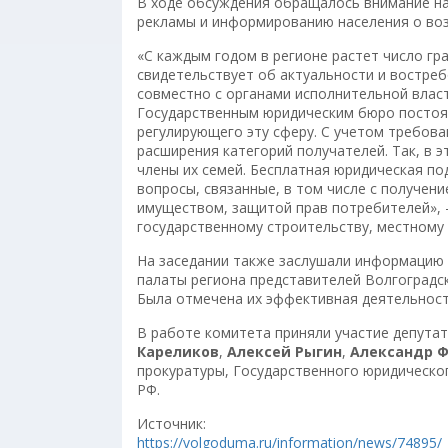
В ходе обсуждения обращалось внимание н
рекламы и информированию населения о во
«С каждым годом в регионе растет число г
свидетельствует об актуальности и востреб
совместно с органами исполнительной влас
Государственным юридическим бюро постоя
регулирующего эту сферу. С учетом требов
расширения категорий получателей. Так, в 
члены их семей. Бесплатная юридическая п
вопросы, связанные, в том числе с получен
имуществом, защитой прав потребителей», 
государственному строительству, местному
На заседании также заслушали информацию 
палаты региона представителей Волгоградс
Была отмечена их эффективная деятельност
В работе комитета приняли участие депута
Кареликов
,
Алексей Рыгин
,
Александр 
прокуратуры, Государственного юридическо
РФ.
Источник:
https://volgoduma.ru/information/news/74895/