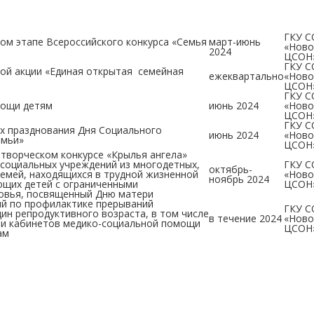
ГКУ С
ном этапе Всероссийского конкурса «Семья
март-июнь
«Ново
2024
ЦСОН
ГКУ С
ной акции «Единая открытая семейная
ежеквартально
«Ново
емная»
ЦСОН
ГКУ С
мощи детям
июнь 2024
«Ново
ЦСОН
ГКУ С
х празднования Дня Социального
июнь 2024
«Ново
семьи»
ЦСОН
 творческом конкурсе «Крылья ангела»
 социальных учреждений из многодетных,
ГКУ С
октябрь-
емей, находящихся в трудной жизненной
«Ново
ноябрь 2024
ющих детей с ограниченными
ЦСОН
овья, посвященный Дню матери
й по профилактике прерываний
ГКУ С
ин репродуктивного возраста, в том числе
в течение 2024
«Ново
ти кабинетов медико-социальной помощи
ЦСОН
ам