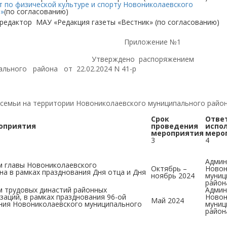
 по физической культуре и спорту Новониколаевского
а»
(по согласованию)
 редактор МАУ «Редакция газеты «Вестник» (по согласованию)
ение №1
 распоряжением
ального района от 22.02.2024 N 41-р
семьи на территории Новониколаевского муниципального райо
Срок
Отве
оприятия
проведения
испо
мероприятия
меро
3
4
Админ
м главы Новониколаевского
Октябрь –
Новон
на в рамках празднования Дня отца и Дня
ноябрь 2024
муниц
район
 трудовых династий районных
Админ
заций, в рамках празднования 96-ой
Новон
Май 2024
ния Новониколаевского муниципального
муниц
район