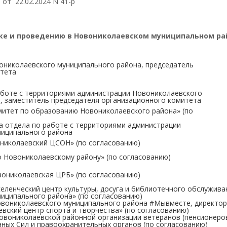
от 22.02.2024 N 41-р
ке и проведению в Новониколаевском муниципальном ра
ониколаевского муниципального района, председатель
итета
аботе с территориями администрации Новониколаевского
, заместитель председателя организационного комитета
итет по образованию Новониколаевского района» (по
а отдела по работе с территориями администрации
ниципального района
николаевский ЦСОН» (по согласованию)
 Новониколаевскому району» (по согласованию)
вониколаевская ЦРБ» (по согласованию)
ленческий центр культуры, досуга и библиотечного обслужива
иципального района» (по согласованию)
овониколаевского муниципального района #Мывместе, директор
ский центр спорта и творчества» (по согласованию)
овониколаевской районной организации ветеранов (пенсионеро
нных Сил и правоохранительных органов (по согласованию)