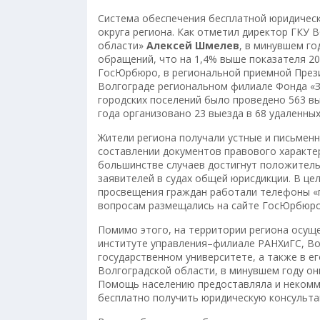
Система обеспечения бесплатной юридичес
округа региона. Как отметил директор ГКУ
области»
Алексей Шмелев
, в минувшем го
обращений, что на 1,4% выше показателя 20
ГосЮрбюро, в региональной приемной Презид
Волгограде региональном филиале Фонда «З
городских поселений было проведено 563 в
года организовано 23 выезда в 68 удаленных
Жители региона получали устные и письменн
составлении документов правового характер
большинстве случаев достигнут положитель
заявителей в судах общей юрисдикции. В ц
просвещения граждан работали телефоны «г
вопросам размещались на сайте ГосЮрбюро,
Помимо этого, на территории региона осущ
институте управления–филиале РАНХиГС, Во
государственном университете, а также в 
Волгоградской области, в минувшем году о
Помощь населению предоставляла и некомме
бесплатно получить юридическую консульта