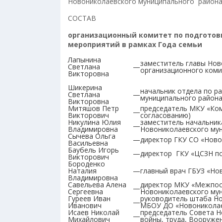
Новониколаевского муниципального района 
СОСТАВ
организационный комитет по подготов
мероприятий в рамках Года семьи
Лапынина
заместитель главы Нов
Светлана
—
организационного ком
Викторовна
Шикерина
начальник отдела по р
Светлана
—
муниципального района
Викторовна
Митяшов Петр
председатель МКУ «Ком
—
Викторович
согласованию)
Никулина Юлия
заместитель начальник
—
Владимировна
Новониколаевского му
Сычева Ольга
—
директор ГКУ СО «Ново
Васильевна
Баубель Игорь
—
директор ГКУ «ЦСЗН по
Викторович
Бороденко
Наталия
—
главный врач ГБУЗ «Но
Владимировна
Савельева Алена
директор МКУ «Межпосе
—
Сергеевна
Новониколаевского мун
Гуреев Иван
руководитель штаба Н
—
Иванович
МБОУ ДО «Новониколаев
Исаев Николай
председатель Совета Н
—
Михайлович
войны, труда, Вооруже