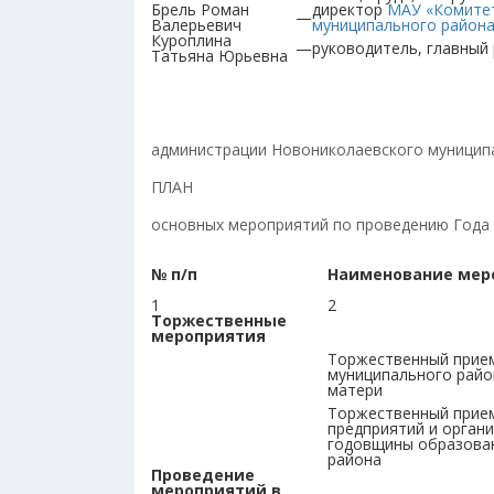
Брель Роман
директор
МАУ «Комитет
—
Валерьевич
муниципального район
Куроплина
—
руководитель, главный
Татьяна Юрьевна
Прилож
Утверждено
администрации Новониколаевского муницип
ПЛАН
основных мероприятий по проведению Года 
№ п/п
Наименование мер
1
2
Торжественные
мероприятия
Торжественный прие
муниципального райо
матери
Торжественный прием
предприятий и органи
годовщины образова
района
Проведение
мероприятий в