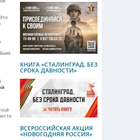
ной
 Это
а
ь
ейшие
КНИГА «СТАЛИНГРАД. БЕЗ
СРОКА ДАВНОСТИ»
й
ой
.
тной
нюста
ВСЕРОССИЙСКАЯ АКЦИЯ
«НОВОГОДНЯЯ РОССИЯ»