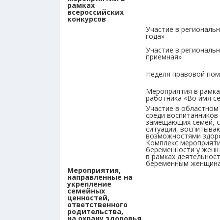
рамках
всероссийских
конкурсов
Участие в региональ
года»
Участие в региональ
при
Неделя правовой по
Мероприятия в рамка
работника «Во имя 
Участие в областном
среди воспитанников
замещающих семей, с
ситуации, воспитыва
возможностями здор
Комплекс мероприяти
беременности у женщ
в рамках деятельнос
беременным женщин
Мероприятия,
направленные на
укрепление
семейных
ценностей,
ответственного
родительства,
на охрану здоровья