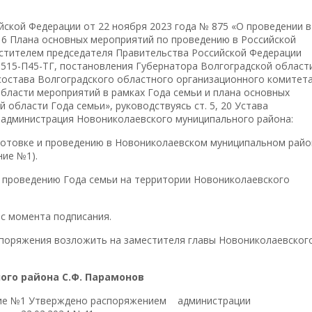
йской Федерации от 22 ноября 2023 года № 875 «О проведении в
 16 Плана основных мероприятий по проведению в Российской
стителем председателя Правительства Российской Федерации
21515-П45-ТГ, постановления Губернатора Волгоградской област
 состава Волгоградского областного организационного комитет
бласти мероприятий в рамках Года семьи и плана основных
области Года семьи», руководствуясь ст. 5, 20 Устава
 администрация Новониколаевского муниципального района:
готовке и проведению в Новониколаевском муниципальном райо
ние №1).
о проведению Года семьи на территории Новониколаевского
 с момента подписания.
споряжения возложить на заместителя главы Новониколаевског
го района С.Ф. Парамонов
ие №1 Утверждено распоряжением администрации