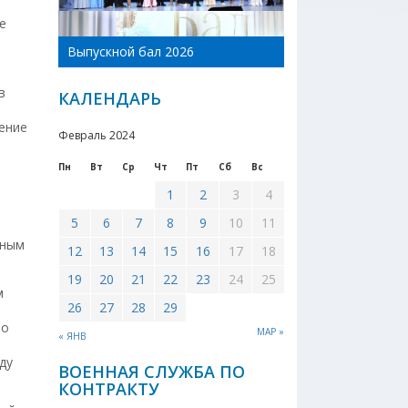
е
День Новоникол
Выпускной бал 2026
района 2026
в
КАЛЕНДАРЬ
ение
Февраль 2024
Пн
Вт
Ср
Чт
Пт
Сб
Вс
1
2
3
4
5
6
7
8
9
10
11
ьным
12
13
14
15
16
17
18
19
20
21
22
23
24
25
м
26
27
28
29
по
МАР »
« ЯНВ
ду
ВОЕННАЯ СЛУЖБА ПО
КОНТРАКТУ