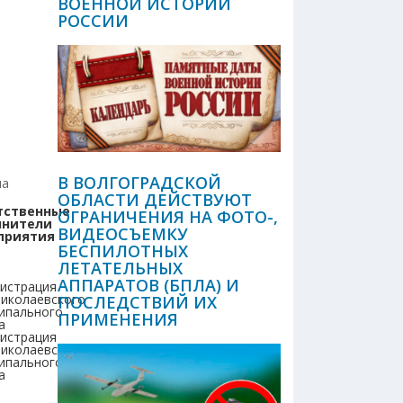
ВОЕННОЙ ИСТОРИИ
РОССИИ
В ВОЛГОГРАДСКОЙ
на
ОБЛАСТИ ДЕЙСТВУЮТ
тственные
ОГРАНИЧЕНИЯ НА ФОТО-,
лнители
ВИДЕОСЪЕМКУ
приятия
БЕСПИЛОТНЫХ
ЛЕТАТЕЛЬНЫХ
АППАРАТОВ (БПЛА) И
истрация
иколаевского
ПОСЛЕДСТВИЙ ИХ
ипального
ПРИМЕНЕНИЯ
а
истрация
иколаевского
ипального
а