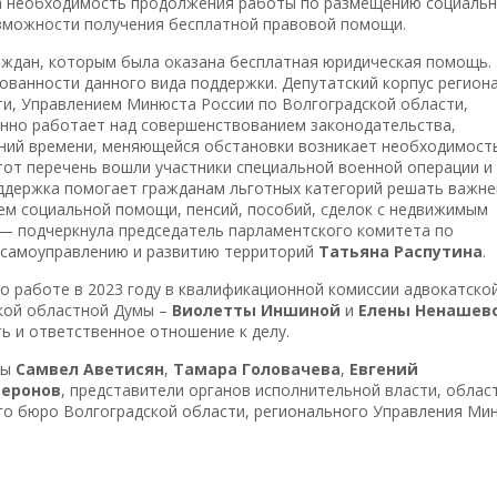
а необходимость продолжения работы по размещению социаль
зможности получения бесплатной правовой помощи.
раждан, которым была оказана бесплатная юридическая помощь.
ованности данного вида поддержки. Депутатский корпус регион
ти, Управлением Минюста России по Волгоградской области,
нно работает над совершенствованием законодательства,
аний времени, меняющейся обстановки возникает необходимост
этот перечень вошли участники специальной военной операции и
оддержка помогает гражданам льготных категорий решать важн
ием социальной помощи, пенсий, пособий, сделок с недвижимым
— подчеркнула председатель парламентского комитета по
 самоуправлению и развитию территорий
Татьяна Распутина
.
о работе в 2023 году в квалификационной комиссии адвокатско
кой областной Думы –
Виолетты Иншиной
и
Елены Ненашев
ь и ответственное отношение к делу.
ты
Самвел Аветисян
,
Тамара Головачева
,
Евгений
Феронов
, представители органов исполнительной власти, облас
го бюро Волгоградской области, регионального Управления Ми