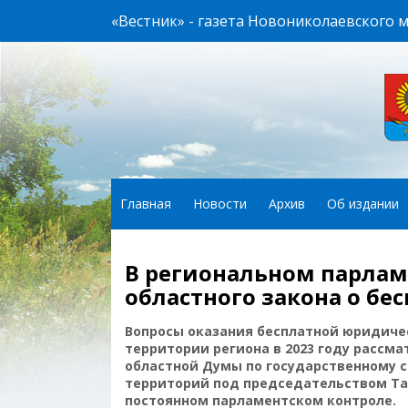
«Вестник» - газета Новониколаевского 
Главная
Новости
Архив
Об издании
В региональном парлам
областного закона о б
Вопросы оказания бесплатной юридиче
территории региона в 2023 году рассм
областной Думы по государственному 
территорий под председательством Та
постоянном парламентском контроле.