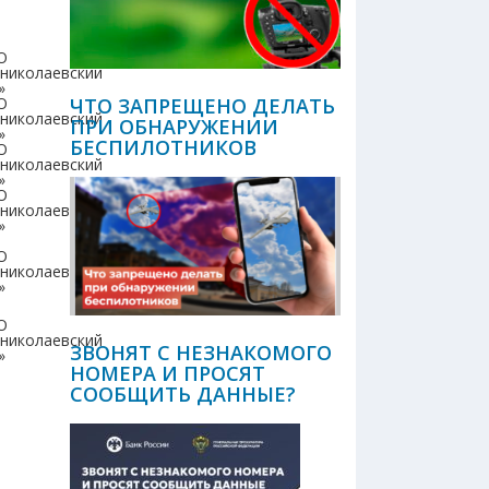
О
николаевский
»
ЧТО ЗАПРЕЩЕНО ДЕЛАТЬ
О
николаевский
ПРИ ОБНАРУЖЕНИИ
»
БЕСПИЛОТНИКОВ
О
николаевский
»
О
николаевский
»
О
николаевский
»
О
николаевский
ЗВОНЯТ С НЕЗНАКОМОГО
»
НОМЕРА И ПРОСЯТ
СООБЩИТЬ ДАННЫЕ?