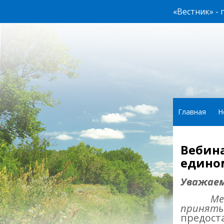
«Вестник» -
Главная
Н
Вебина
едином
Уважаем
Межрайо
принять 
предост