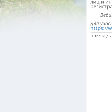
лиц и и
регистра
Вебинар
Для учас
https://
Страница 2