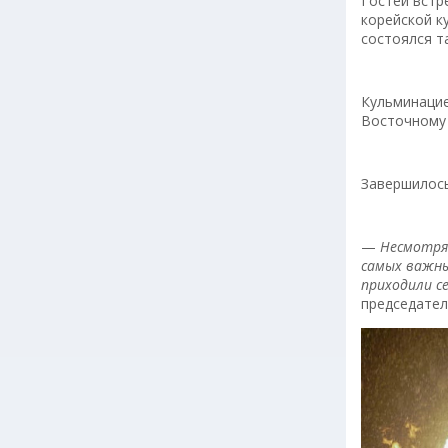
Гостей встр
корейской к
состоялся т
Кульминацие
Восточному 
Завершилось
—
Несмотря 
самых важны
приходили с
председател