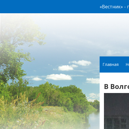
«Вестник» -
Главная
Н
В Вол