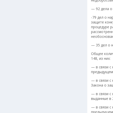
недобросове
— 92 дела о
-79 дел о н
защите конк
процедуре р
рассмотренн
необоснова
— 35 дел о 
Общее коли
148, из них:
— в связи с
предыдущем 
— в связи с
Закона о за
— в связи с
выданные в 2
— в связи с
предыдущем 