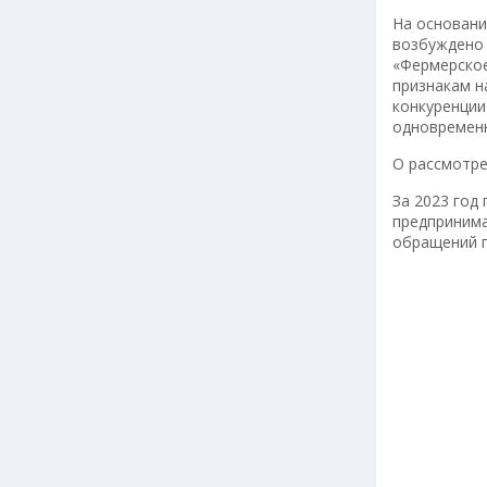
На основани
возбуждено 
«Фермерское
признакам н
конкуренции
одновременн
О рассмотр
За 2023 год
предпринима
обращений п