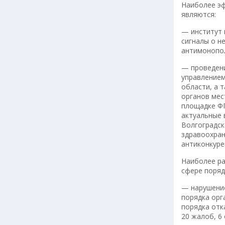
Наиболее э
являются:
— институт 
сигналы о н
антимонопол
— проведени
управлением
области, а 
органов мес
площадке ФГ
актуальные 
Волгоградск
здравоохран
антиконкуре
Наиболее р
сфере поряд
— нарушение
порядка орг
порядка отк
20 жалоб, 6