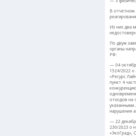
— 3 физичес
В отчётном
реагировани
Из них два 
недостоверн
По двум зав
органы напр
РФ:
— 04 октябр
1524/2022 о
«Ресурс Лай
пункт 4 час
конкуренцию
одновременн
отходов на 
указанными 
нарушения а
— 22 декабр
230/2023 о 
«ЭкоГрад», 