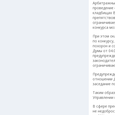
Арбитражным
проведение 
кладбищах В
препятствов
ограничивае
конкурса мо
При этом ок
по конкурсу
похорон и с
Думы от 04.0
предупрежде
законодател
ограничиваю
Предупрежде
отношении Ду
заседание по
Таким образ
Управлении 
В сфере пре
не недоброс