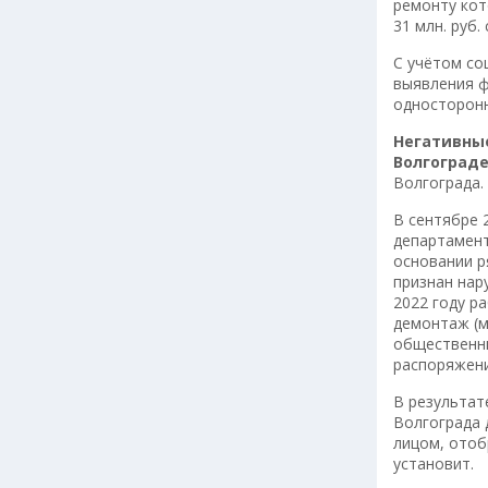
ремонту кот
31 млн. руб
С учётом со
выявления ф
односторонн
Негативны
Волгоград
Волгограда.
В сентябре 
департамент
основании р
признан нар
2022 году р
демонтаж (м
общественны
распоряжени
В результат
Волгограда 
лицом, отоб
установит.