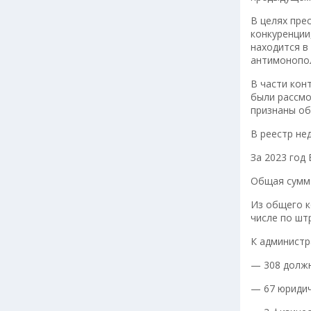
В целях пре
конкуренции
находится в
антимонопол
В части кон
были рассмо
признаны об
В реестр не
За 2023 год
Общая сумма
Из общего к
числе по шт
К администр
— 308 должн
— 67 юридич