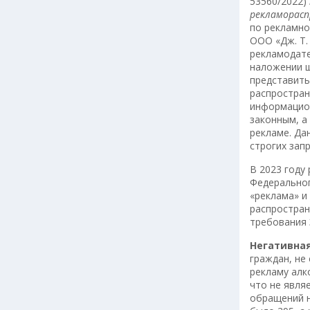
53560/2022)
рекламорасп
по рекламно
ООО «Дж. Т.
рекламодате
наложении ш
представить
распростран
информацион
законным, а
рекламе. Да
строгих зап
В 2023 году
Федеральног
«реклама» и
распростран
требования 
Негативна
граждан, не
рекламу алк
что не явля
обращений н