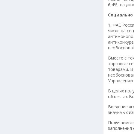
6,4%, на ди
Социально
1. ФАС Росс
числе на со
антимонопол
антиконкуре
необоснован
Вместе с те
торговые се
товарами. В
необоснован
Управлению 
В целях пол
объектах Во
Введение «г
значимых из
Получаемые 
заполнения 