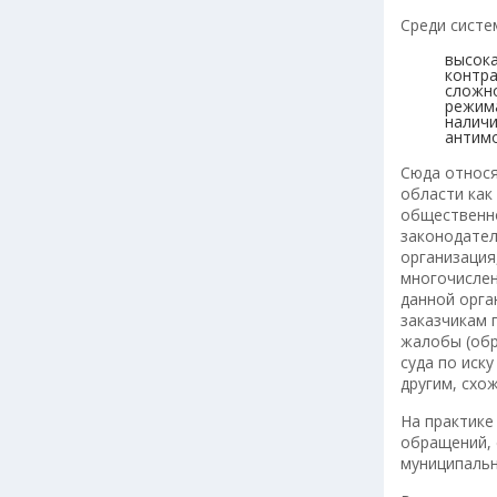
Среди систе
высока
контра
сложно
режим
наличи
антимо
Сюда относя
области как
общественно
законодател
организация
многочислен
данной орга
заказчикам 
жалобы (обр
суда по иск
другим, схо
На практике
обращений, 
муниципальн