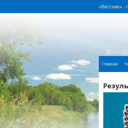
«Вестник» -
Главная
Н
Резуль