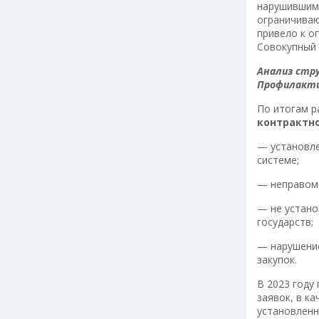
нарушившими
ограничиваю
привело к о
Совокупный 
Анализ стру
Профилакти
По итогам р
контрактн
— установле
системе;
— неправоме
— не устано
государств;
— нарушение
закупок.
В 2023 году
заявок, в к
установленн