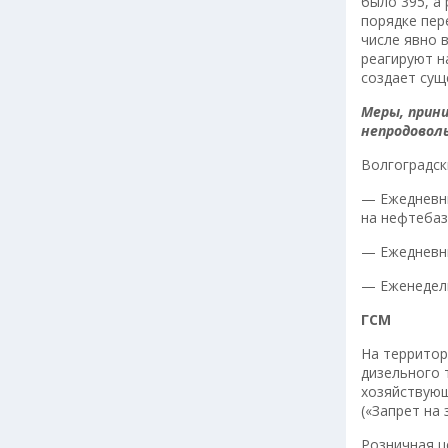
было 395, а
порядке пер
числе явно 
реагируют н
создает сущ
Меры, прин
непродовол
Волгоградск
— Ежедневны
на нефтебаз
— Ежедневн
— Еженедель
ГСМ
На территор
дизельного 
хозяйствующ
(«Запрет на
Розничная ц