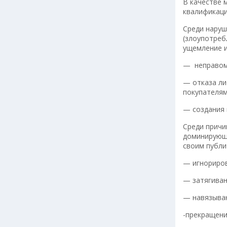
В качестве 
квалификаци
Среди наруш
(злоупотреб
ущемление и
— неправоме
— отказа ли
покупателям
— создания 
Среди причи
доминирующ
своим публи
— игнориров
— затягиван
— навязыван
-прекращени