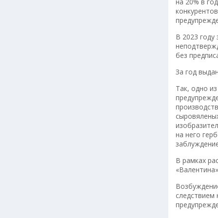
на 20% в го
конкурентов
предупрежде
В 2023 году
неподтвержд
без предпис
За год выда
Так, одно и
предупрежде
производств
сыровяленых 
изобразител
на него гер
заблуждение
В рамках ра
«Валентина»
Возбуждение
следствием 
предупрежде