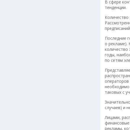
В сфере ко
тенденции.
Количество р
Рассмотренн
предписаний
Последние г
о рекламе).
количество 
годы, наибо
по сетям эле
Представляе
распростран
операторов 
необходимо 
таковых с у
Значительно
случаев) и 
Лицами, рас
финансовые 
рекламы, ко