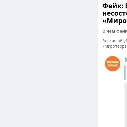
Фейк: 
несост
«Миро
О чем фей
Версия об у
«Миротворец