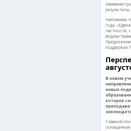
замминистра
результаты,
Напомним, п
года. «Един
частности, 
ведомствами
Предложение
поддержал П
Перспе
авгус
В новом уч
направлени
новых подх
образовани
которое со
преподава
законодате
Главной пло
оснащенная 