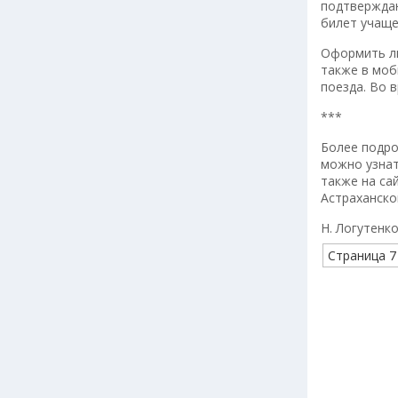
подтверждаю
билет учаще
Оформить ль
также в моб
поезда. Во 
***
Более подро
можно узнат
также на са
Астраханско
Н. Логутенк
Страница 7