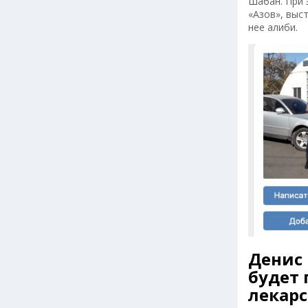
Шабан. При 
«Азов», выс
нее алиби.
Денис 
будет
лекарс