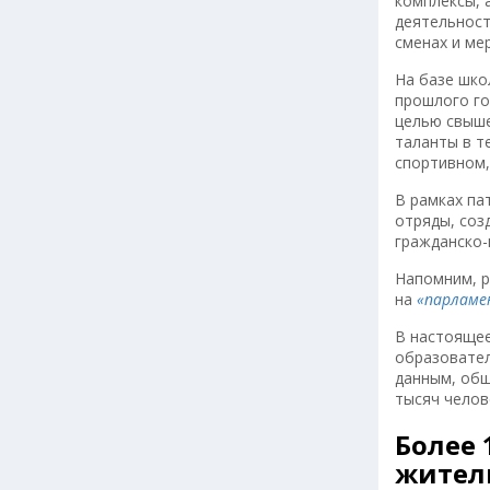
комплексы, 
деятельност
сменах и ме
На базе шко
прошлого го
целью свыше
таланты в т
спортивном,
В рамках па
отряды, соз
гражданско-
Напомним, р
на
«парламе
В настоящее
образовател
данным, общ
тысяч челове
Более 
жители