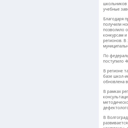
школьников 
учебные за
Благодаря п
получили но
позволило о
конкурсам и
регионов. В
муниципальн
По федераль
поступило 4
В регионе т
базе школ-и
обновлена в
В рамках ре
консультаци
методическо
дефектолого
В Волгоград
развивается