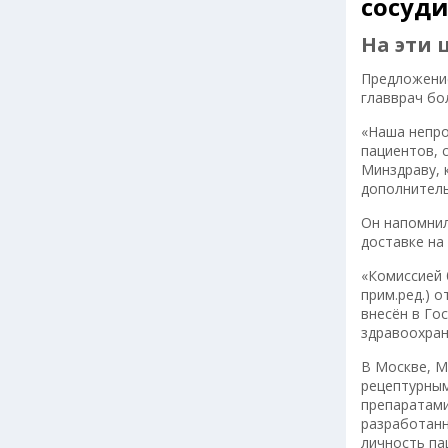
сосуд
На эти 
Предложение
главврач бо
«Наша непро
пациентов, 
Минздраву, 
дополнитель
Он напомнил
доставке на
«Комиссией 
прим.ред.) 
внесён в Го
здравоохран
В Москве, М
рецептурным
препаратами
разработанн
личность па