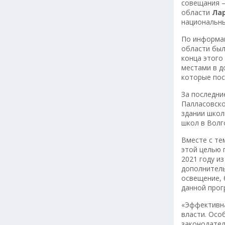
совещания –
области
Ла
национальны
По информац
области было
конца этого
местами в д
которые пос
За последни
Палласовско
здании школ
школ в Волг
Вместе с те
этой целью 
2021 году и
дополнитель
освещение, 
данной прог
«Эффективна
власти. Осо
законодател