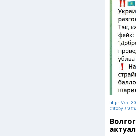
https://xn--8
chtoby-srazha
Волго
актуал