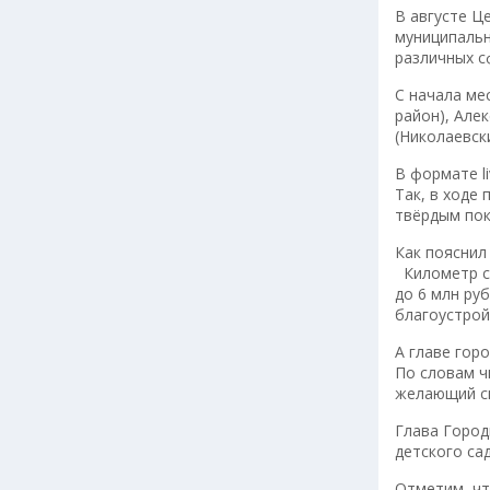
В августе Ц
муниципальн
различных с
С начала ме
район), Але
(Николаевск
В формате l
Так, в ходе
твёрдым по
Как пояснил
Километр ст
до 6 млн ру
благоустрой
А главе гор
По словам ч
желающий с
Глава Город
детского са
Отметим, чт