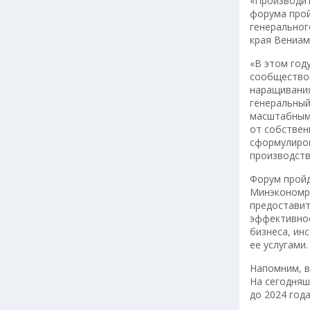
«Производит
форума прой
генеральног
края Вениам
«В этом год
сообществом
наращивания
генеральный
масштабным 
от собствен
сформулиров
производств
Форум пройд
Минэкономра
предоставит
эффективнос
бизнеса, ин
ее услугами.
Напомним, в
На сегодняш
до 2024 год