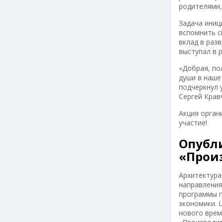
родителями,
Задача иниц
вспомнить с
вклад в раз
выступал в 
«Добрая, по
души в наше
подчеркнул 
Сергей Крав
Акция орган
участие!
Опубл
«Прои
Архитектура
направления
программы п
экономики. 
нового врем