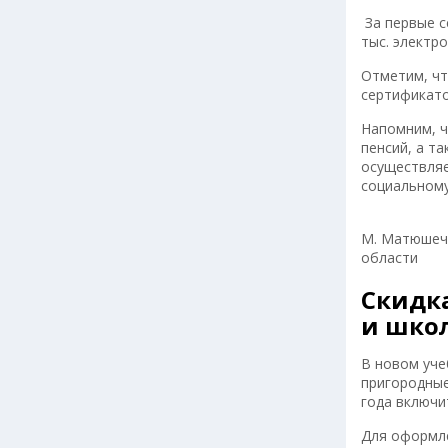
За первые с
тыс. электр
Отметим, чт
сертификато
Напомним, ч
пенсий, а т
осуществляе
социальному
М. Матюшечк
области
Скидка
и школ
В новом уче
пригородные
года включи
Для оформле