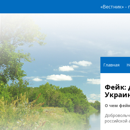
«Вестник» -
Главная
Н
Фейк: 
Украин
О чем фей
Добровольче
российской 