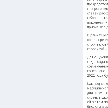
председате
госпрограмм
статей расх
Образовател
поколения н
привитых с 
В рамках ре
школах реги
спортзалов 
спортклуб –
Для обучени
года создан
современное
совершенств
2022 года б
Как подчерк
медицинско
для професс
система шко
ей в этом п
биологическ