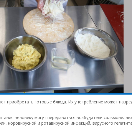
уют приобретать готовые блюда. Их употребление может навре
питания человеку могут передаваться возбудители сальмонеллез
ии, норовирусной и ротавирусной инфекций, вирусного гепатита