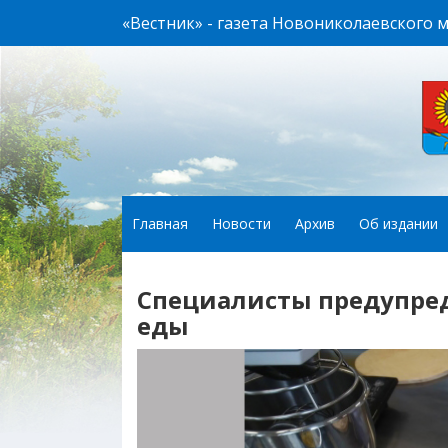
«Вестник» - газета Новониколаевского 
Главная
Новости
Архив
Об издании
Специалисты предупред
еды