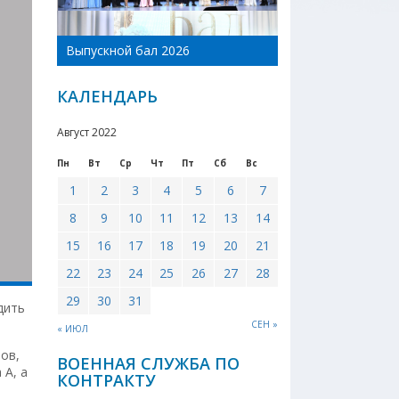
День Новоникол
Выпускной бал 2026
района 2026
КАЛЕНДАРЬ
Август 2022
Пн
Вт
Ср
Чт
Пт
Сб
Вс
1
2
3
4
5
6
7
8
9
10
11
12
13
14
15
16
17
18
19
20
21
22
23
24
25
26
27
28
29
30
31
дить
СЕН »
« ИЮЛ
ов,
ВОЕННАЯ СЛУЖБА ПО
 А, а
КОНТРАКТУ