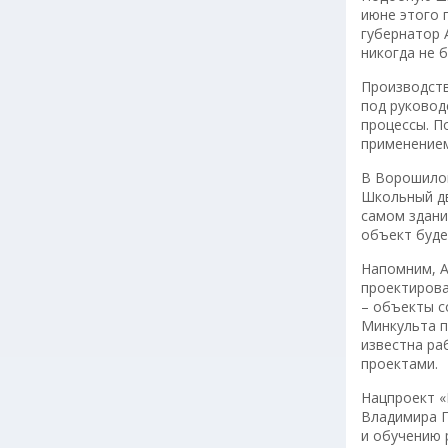
июне этого 
губернатор 
никогда не 
Производств
под руковод
процессы. П
применением
В Ворошилов
Школьный дв
самом здани
объект будет
Напомним, А
проектирова
– объекты с
Минкульта п
известна ра
проектами.
Нацпроект «
Владимира П
и обучению 