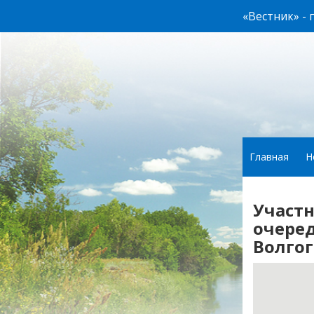
«Вестник» -
Главная
Н
Участн
очере
Волго