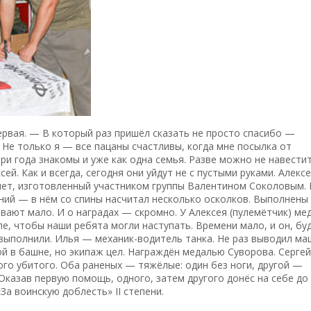
первая. — В который раз пришёл сказать не просто спасибо —
 Не только я — все пацаны счастливы, когда мне посылка от
и года знакомы и уже как одна семья. Разве можно не навести
ей. Как и всегда, сегодня они уйдут не с пустыми руками. Алексе
ет, изготовленный участником группы Валентином Соколовым.
ений — в нём со спины насчитал несколько осколков. Выполнены
ывают мало. И о наградах — скромно. У Алексея (пулемётчик) ме
е, чтобы наши ребята могли наступать. Времени мало, и он, бу
 выполнили. Илья — механик-водитель танка. Не раз выводил ма
й в башне, но экипаж цел. Награждён медалью Суворова. Сергей
ого убитого. Оба раненых — тяжёлые: один без ноги, другой —
Оказав первую помощь, одного, затем другого донёс на себе до
За воинскую доблесть» II степени.