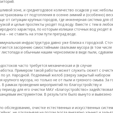
риторий.
ливой зоне, и среднегодовое количество осадков у нас неболь
 застрахованы от подтопления в осенне-зимний и (особенно) вес
еще от ситуации крупных городов, где инженерная система для с
рузкой и целые проспекты уходят под воду. Вместе с тем в любо
иродного характера, по которым излишки сточных вод уходят в
ча – не ставить на этом пути преград воде.
коммунальная инфраструктура давно уже близка к городской. Сто
ргаются засорению самостийными свалками мусора (в том числе
т листопада и обычным нашим черноземом в виде пыли, сдуваем
одостоков часто требуется механическая и (в случае
работка. Примером такой работы может служить сюжет с очист
 по ул. Народной. Подземный желоб (сверху закрытый набором
крупного мусора, но только не от пыли и грязного смыва. За г
а. В рамках проведения мероприятий по благоустройству и
у периоду для его очистки МАУ «Благоустройство» задействова
 шанцевым инструментом. В результате было вынуто и вывезено
по обследованию, очистке естественных и искусственных систе
йчас, не откладывая на потом (когда внезапно хлынет и зальёт