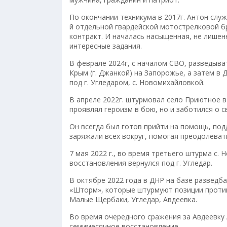
По окончании техникума в 2017г. Антон слу
й отдельной гвардейской мотострелковой бри
контракт. И началась насыщенная, не лишен
интересные задания.
В феврале 2024г, с началом СВО, разведыва
Крым (г. Джанкой) на Запорожье, а затем в 
под г. Угледаром, с. Новомихайловкой.
В апреле 2022г. штурмовал село Приютное в
проявлял героизм в бою, но и заботился о с
Он всегда был готов прийти на помощь, по
заряжали всех вокруг, помогая преодолевать
7 мая 2022 г., во время третьего штурма с.
восстановления вернулся под г. Угледар.
В октябре 2022 года в ДНР на базе разведб
«Шторм», которые штурмуют позиции против
Малые Щербаки, Угледар, Авдеевка.
Во время очередного сражения за Авдеевку 
семимесячное восстановление.