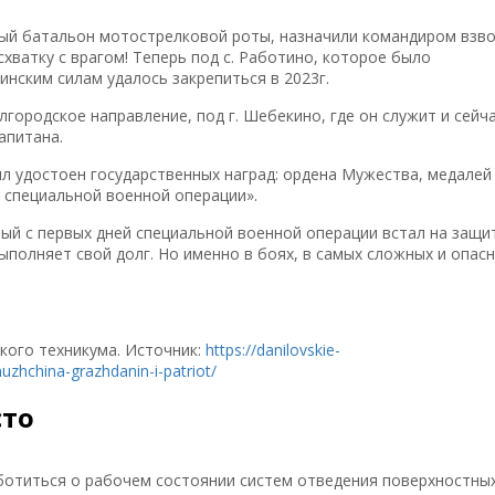
ный батальон мотострелковой роты, назначили командиром взво
схватку с врагом! Теперь под с. Работино, которое было
инским силам удалось закрепиться в 2023г.
лгородское направление, под г. Шебекино, где он служит и сейча
апитана.
л удостоен государственных наград: ордена Мужества, медалей
у специальной военной операции».
ый с первых дней специальной военной операции встал на защи
выполняет свой долг. Но именно в боях, в самых сложных и опас
кого техникума. Источник:
https://danilovskie-
zhchina-grazhdanin-i-patriot/
сто
аботиться о рабочем состоянии систем отведения поверхностны