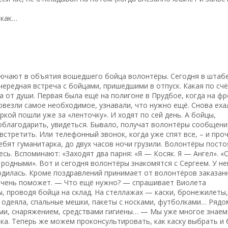
икак…
ключают в объятия вошедшего бойца волонтёры. Сегодня в штаб
ередная встреча с бойцами, пришедшими в отпуск. Какая по сч
, а от души. Первая была ещё на полигоне в Прудбое, когда на ф
везли самое необходимое, узнавали, что нужно ещё. Снова ех
кой пошли уже за «ленточку». И ходят по сей день. А бойцы,
поблагодарить, увидеться. Бывало, получат волонтёры сообщени
 встретить. Или телефонный звонок, когда уже спят все, – и про
ребят гуманитарка, до двух часов ночи грузили. Волонтёры пост
есь. Вспоминают: «Заходят два парня: «Я — Косяк. Я — Ангел». «
е родными». Вот и сегодня волонтёры знакомятся с Сергеем. У не
одилась. Кроме поздравлений принимает от волонтёров заказан
 очень поможет. — Что ещё нужно? — спрашивает Виолета
, проводя бойца на склад. На стеллажах — каски, бронежилеты,
 одеяла, спальные мешки, пакеты с носками, футболками… Ряд
ами, снаряжением, средствами гигиены… — Мы уже многое знаем
ка. Теперь же можем проконсультировать, как каску выбрать и 