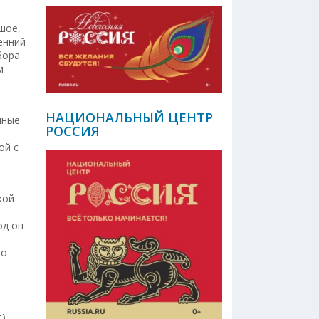
шое,
енний
бора
м
НАЦИОНАЛЬНЫЙ ЦЕНТР
чные
РОССИЯ
ой с
кой
од он
ло
м
).