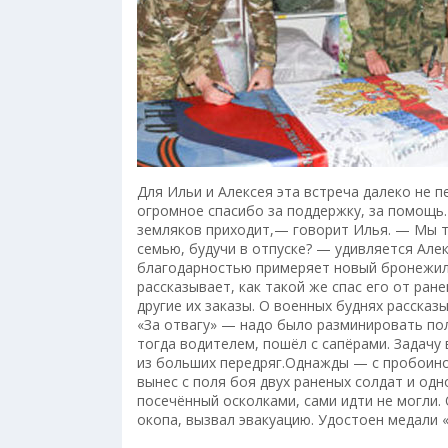
Для Ильи и Алексея эта встреча далеко не 
огромное спасибо за поддержку, за помощь.
земляков приходит,— говорит Илья. — Мы тр
семью, будучи в отпуске? — удивляется Алекс
благодарностью примеряет новый бронежил
рассказывает, как такой же спас его от ран
другие их заказы. О военных буднях рассказ
«За отвагу» — надо было разминировать пол
тогда водителем, пошёл с сапёрами. Задачу
из больших передряг.Однажды — с пробоино
вынес с поля боя двух раненых солдат и одн
посечённый осколками, сами идти не могли. 
окопа, вызвал эвакуацию. Удостоен медали «