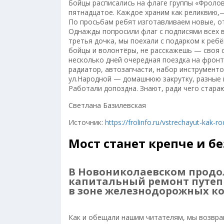
Бойцы расписались на флаге группы «Фроло
пятнадцатое. Каждое храним как реликвию,
По просьбам ребят изготавливаем новые, от
Однажды попросили флаг с подписями всех в
третья дочка, мы поехали с подарком к ребё
бойцы и волонтёры, не расскажешь — своя с
несколько дней очередная поездка на фронт
радиатор, автозапчасти, набор инструменто
ул.Народной — домашнюю закрутку, разные 
Работали допоздна. Знают, ради чего стара
Светлана Базилевская
Источник:
https://frolinfo.ru/vstrechayut-kak-r
Мост станет крепче и б
В Новониколаевском продо
капитальный ремонт путеп
в зоне железнодорожных к
Как и обещали нашим читателям, мы возвра