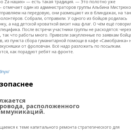
во Zа наших» — есть такая традиция. — Это полотно уже
— отмечает один из администраторов группы Альбина Мистрюк
правляем на передовую, они размещают их в блиндажах, на тан
олонтёров. Собрали, отправили. У одного из бойцов родилась
нку, а над детской кроваткой висит наш флаг. О чём ещё говори
пецифика. После встречи участники группы не расходятся: через
, так что работы много. Привезли закупленные по заявкам бойц
в, из пункта сбора гуманитарной помощи в кафе «Самобранка» 
вкусняшки от фроловчан. Всё надо разложить по посылкам.
ются, как порадуют ребят на фронте.
odnyx/
езопаснее
лжается
ровода, расположенного
оммуникаций.
щаемся к теме капитального ремонта стратегического для