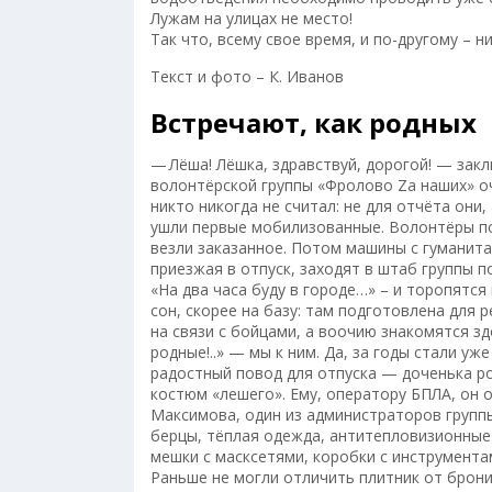
Лужам на улицах не место!
Так что, всему свое время, и по-другому – н
Текст и фото – К. Иванов
Встречают, как родных
— Лёша! Лёшка, здравствуй, дорогой! — за
волонтёрской группы «Фролово Zа наших» оч
никто никогда не считал: не для отчёта они
ушли первые мобилизованные. Волонтёры по
везли заказанное. Потом машины с гуманитар
приезжая в отпуск, заходят в штаб группы 
«На два часа буду в городе…» – и торопятся
сон, скорее на базу: там подготовлена для 
на связи с бойцами, а воочию знакомятся зд
родные!..» — мы к ним. Да, за годы стали уж
радостный повод для отпуска — доченька р
костюм «лешего». Ему, оператору БПЛА, он
Максимова, один из администраторов группы
берцы, тёплая одежда, антитепловизионные
мешки с масксетями, коробки с инструмент
Раньше не могли отличить плитник от брони