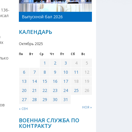
 136-
День Новоникол
исал
Выпускной бал 2026
района 2026
КАЛЕНДАРЬ
з
ях
Октябрь 2025
Пн
Вт
Ср
Чт
Пт
Сб
Вс
лько
1
2
3
4
5
6
7
8
9
10
11
12
13
14
15
16
17
18
19
20
21
22
23
24
25
26
27
28
29
30
31
дов
НОЯ »
« СЕН
ВОЕННАЯ СЛУЖБА ПО
КОНТРАКТУ