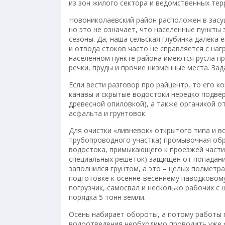
из зон жилого сектора и ведомственных тер
Новониколаевский район расположен в засуш
но это не означает, что населенные пункты
сезоны. Да, наша сельская глубинка далека 
и отвода стоков часто не справляется с наг
населенном пункте района имеются русла пр
речки, пруды и прочие низменные места. Зада
Если вести разговор про райцентр, то его 
канавы и скрытые водостоки нередко подве
древесной опиловкой), а также органикой о
асфальта и грунтовок.
Для очистки «ливневок» открытого типа и в
трубопроводного участка) промывочная об
водостока, примыкающего к проезжей части
специальных решёток) защищен от попадания 
заполнился грунтом, а это – целых полметр
подготовке к осенне-весеннему паводковом
погрузчик, самосвал и несколько рабочих с
порядка 5 тонн земли.
Осень набирает обороты, а потому работы 
водоотведения необходимо проводить уже се