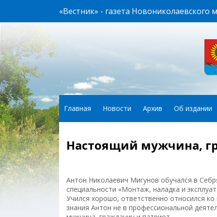
«Вестник» - газета Новониколаевского 
Главная
Новости
Архив
Об издании
Настоящий мужчина, г
Антон Николаевич Мигунов обучался в Себря
специальности «Монтаж, наладка и эксплуа
Учился хорошо, ответственно относился ко 
знания Антон не в профессиональной деятел
мужчина, гражданин и патриот.