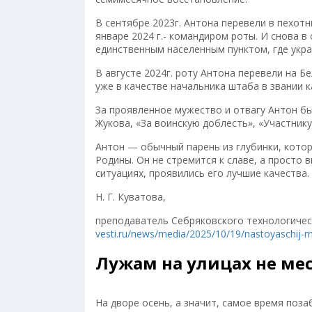
В сентябре 2023г. Антона перевели в пехот
январе 2024 г.- командиром роты. И снова в 
единственным населенным пунктом, где укра
В августе 2024г. роту Антона перевели на Бе
уже в качестве начальника штаба в звании к
За проявленное мужество и отвагу Антон бы
Жукова, «За воинскую доблесть», «Участник
Антон — обычный парень из глубинки, котор
Родины. Он не стремится к славе, а просто 
ситуациях, проявились его лучшие качества.
Н. Г. Куватова,
преподаватель Себряковского технологичес
vesti.ru/news/media/2025/10/19/nastoyaschij-mu
Лужам на улицах не ме
На дворе осень, а значит, самое время поз