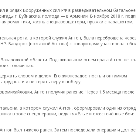
жил в рядах Вооруженных сил РФ в разведывательном батальоне
гады г. Буйнакска, полгода — в Армении. В ноябре 2018 г. подп
ная романтики, жизнь спецназовца: горы, прыжки с парашютом,
тельная рота, в которой служил Антон, была переброшена чере
ДНР. Бандэрос (позывной Антона) с товарищами участвовал в бо
 Запарожской области. Под шквальным огнем врага Антон не то
воих товарищах.
ддержать словом и делом. Его жизнерадостность и оптимизм
 трудности и не терять веру в победу.
 Новомихайловки, Антон получил ранение. Через 1,5 месяца после
атальона, в котором служил Антон, сформировали один из отря
ника в зоне спецоперации, ведя тяжёлые и ожесточённые бои:
Антон был тяжело ранен. Затем последовали операции и долгое