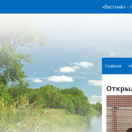
«Вестник» -
Главная
Н
Откры