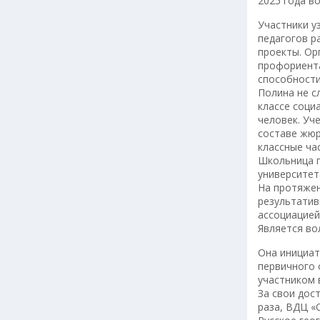
2025 года в
Участники у
педагогов р
проекты. Ор
профориента
способности
Полина не с
классе соци
человек. Уч
составе жюр
классные ча
Школьница п
университет
На протяжен
результатив
ассоциацией
Является во
Она инициат
первичного 
участником 
За свои дос
раза, ВДЦ «