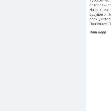
Русское гео
патриотичес
На этот раз
будущего. П
роли учител
Пожелаем По
Наш корр