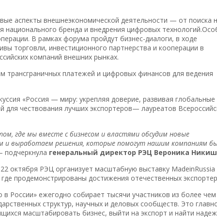
ые аспекты внешнеэкономической деятельности — от поиска 
ия национального бренда и внедрения цифровых технологий.Осо
ерации. В рамках форума пройдут бизнес-диалоги, в ходе
ивы торговли, инвестиционного партнерства и кооперации в
ссийских компаний внешних рынках.
м трансграничных платежей и цифровых финансов для ведения
уссия «Россия — миру: укрепляя доверие, развивая глобальные
й для чествования лучших экспортеров— лауреатов Всероссийс
том, где мы вместе с бизнесом и властями обсудим новые
м и выработаем решения, которые помогут нашим компаниям б
— подчеркнула
генеральный директор РЭЦ Вероника Ники
 22 октября РЭЦ организует масштабную выставку MadeinRussia
, где продемонстрированы достижения отечественных экспортер
в России» ежегодно собирает тысячи участников из более чем
дарственных структур, научных и деловых сообществ. Это главн
ящихся масштабировать бизнес, выйти на экспорт и найти наде