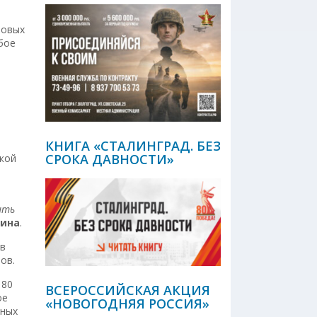
новых
бое
КНИГА «СТАЛИНГРАД. БЕЗ
СРОКА ДАВНОСТИ»
кой
ыть
шина
.
 в
ов.
 80
ВСЕРОССИЙСКАЯ АКЦИЯ
ое
«НОВОГОДНЯЯ РОССИЯ»
жных