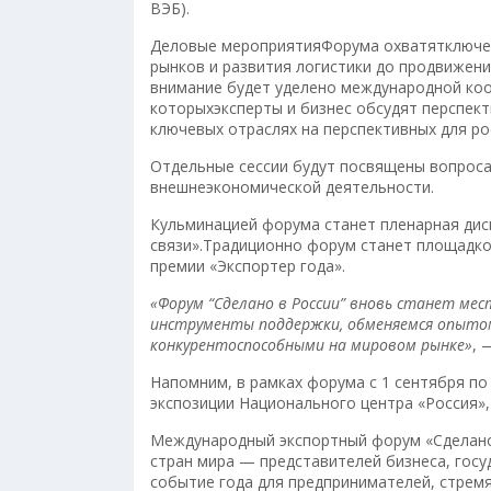
ВЭБ).
Деловые мероприятияФорума охватятключев
рынков и развития логистики до продвижен
внимание будет уделено международной кооп
которыхэксперты и бизнес обсудят перспект
ключевых отраслях на перспективных для ро
Отдельные сессии будут посвящены вопроса
внешнеэкономической деятельности.
Кульминацией форума станет пленарная диск
связи».Традиционно форум станет площадко
премии «Экспортер года».
«Форум “Сделано в России” вновь станет мес
инструменты поддержки, обменяемся опыто
конкурентоспособными на мировом рынке»
, 
Напомним, в рамках форума с 1 сентября по
экспозиции Национального центра «Россия»
Международный экспортный форум «Сделано 
стран мира — представителей бизнеса, госу
событие года для предпринимателей, стрем