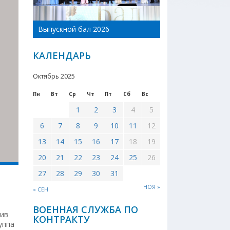
День Новоникол
Выпускной бал 2026
района 2026
КАЛЕНДАРЬ
Октябрь 2025
Пн
Вт
Ср
Чт
Пт
Сб
Вс
1
2
3
4
5
6
7
8
9
10
11
12
13
14
15
16
17
18
19
20
21
22
23
24
25
26
27
28
29
30
31
НОЯ »
« СЕН
ВОЕННАЯ СЛУЖБА ПО
тив
КОНТРАКТУ
уппа