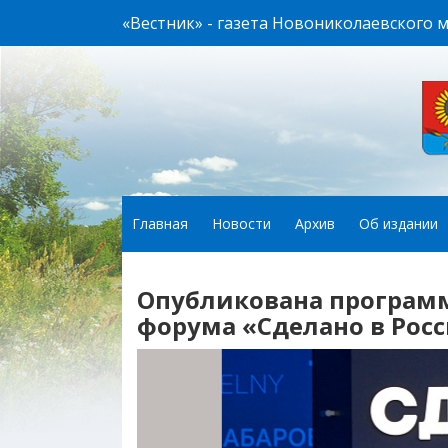
«Вестник» - газета Новониколаевского 
Главная
Новости
Архив
Об издании
Опубликована програм
форума «Сделано в Рос