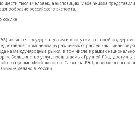
ло шести тысяч человек, а экспозицию MadeinRussia представили
разнообразие российского экспорта.
о ссылке
 ВЭБ) является государственным институтом, который поддержи
редоставляет компаниям из различных отраслей как финансовую
ода на международные рынки, в том числе в рамках национально
рт». Большинство услуг, предлагаемых Группой РЭЦ, доступны 
вой платформе «Мой экспорт». Также на РЭЦ возложены основн
раммы «Сделано в России